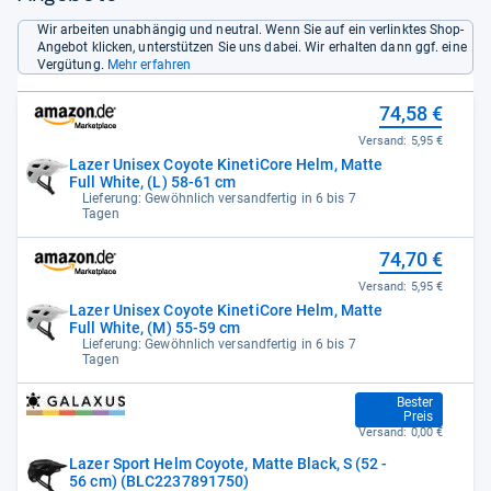
Wir arbeiten unabhängig und neutral. Wenn Sie auf ein verlinktes Shop-
Angebot klicken, unterstützen Sie uns dabei. Wir erhalten dann ggf. eine
Vergütung.
Mehr erfahren
74,58 €
Versand:
5,95 €
Lazer Unisex Coyote KinetiCore Helm, Matte
Full White, (L) 58-61 cm
Lieferung: Gewöhnlich versandfertig in 6 bis 7
Tagen
74,70 €
Versand:
5,95 €
Lazer Unisex Coyote KinetiCore Helm, Matte
Full White, (M) 55-59 cm
Lieferung: Gewöhnlich versandfertig in 6 bis 7
Tagen
77,91 €
Bester
Preis
Versand:
0,00 €
Lazer Sport Helm Coyote, Matte Black, S (52 -
56 cm) (BLC2237891750)