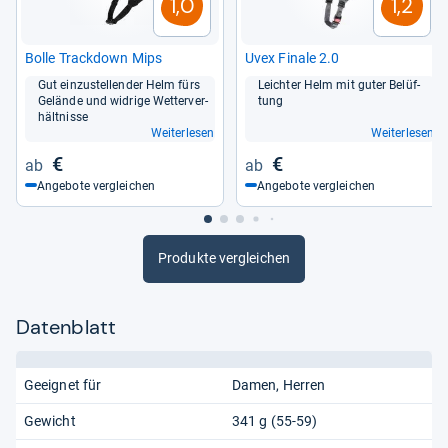
1,0
1,2
Bolle Track­down Mips
Uvex Finale 2.0
Gut ein­zu­stel­len­der Helm fürs
Leich­ter Helm mit guter Belüf­
Gelände und wid­rige Wet­ter­ver­
tung
hält­nisse
Weiterlesen
Weiterlesen
€
€
Angebote vergleichen
Angebote vergleichen
Produkte vergleichen
Datenblatt
Geeignet für
Damen
Herren
Gewicht
341 g (55-59)