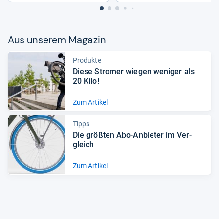
Aus unse­rem Maga­zin
Produkte
Diese Stro­mer wie­gen weni­ger als
20 Kilo!
Zum Artikel
Tipps
Die größ­ten Abo-​Anbie­ter im Ver­
gleich
Zum Artikel