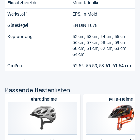
Einsatzbereich
Mountainbike
Werkstoff
EPS
In-Mold
Gütesiegel
EN DIN 1078
Kopfumfang
52 cm
53 cm
54 cm
55 cm
56 cm
57 cm
58 cm
59 cm
60 cm
61 cm
62 cm
63 cm
64 cm
Größen
52-56, 55-59, 58-61, 61-64 cm
Pas­sende Bes­ten­lis­ten
Fahrradhelme
MTB-Helme