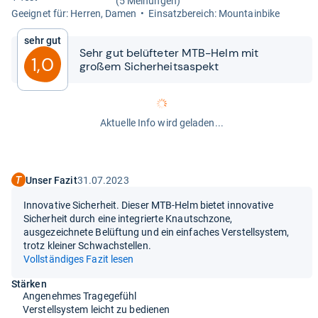
(5 Meinungen)
Geeig­net für: Her­ren, Damen
Ein­satz­be­reich: Moun­tain­bike
Sehr gut
Sehr gut belüf­te­ter MTB-​​Helm mit
1,0
großem Sicher­heits­a­spekt
Aktuelle Info wird geladen...
Unser Fazit
31.07.2023
Innovative Sicherheit. Dieser MTB-Helm bietet innovative
Sicherheit durch eine integrierte Knautschzone,
ausgezeichnete Belüftung und ein einfaches Verstellsystem,
trotz kleiner Schwachstellen.
Vollständiges Fazit lesen
Stärken
Angenehmes Tragegefühl
Verstellsystem leicht zu bedienen