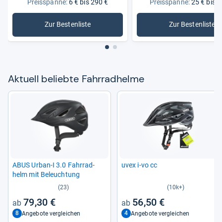
Preisspanne:
6 € bis 290 €
Preisspanne:
25 € bis 2
Zur Bestenliste
Zur Bestenliste
: Fahrradhelme
: MTB-He
Aktu­ell beliebte Fahr­rad­helme
ABUS Urban-​I 3.0 Fahr­rad­
uvex i-​vo cc
helm mit Beleuch­tung
(23)
(10k+)
79,30 €
56,50 €
8
4
Angebote vergleichen
Angebote vergleichen