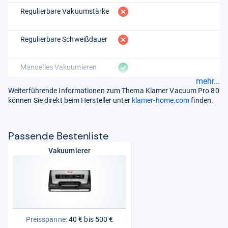
fehlt
Regulierbare Vakuumstärke
fehlt
Regulierbare Schweißdauer
vorhanden
Manuelles Vakuumieren
mehr...
Weiterführende Informationen zum Thema Klamer Vacuum Pro 80
können Sie direkt beim Hersteller unter
klamer-home.com
finden.
Pas­sende Bes­ten­liste
Vakuumierer
Preisspanne:
40 € bis 500 €