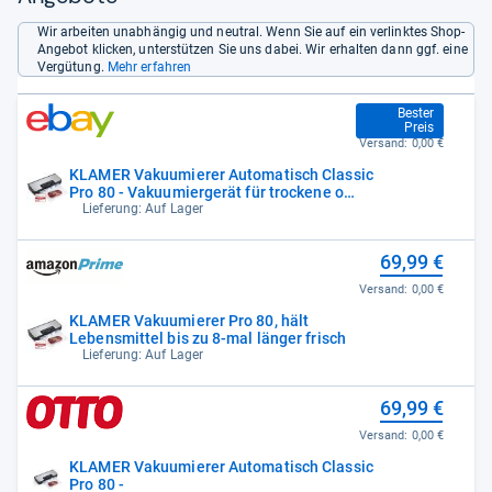
Wir arbeiten unabhängig und neutral. Wenn Sie auf ein verlinktes Shop-
Angebot klicken, unterstützen Sie uns dabei. Wir erhalten dann ggf. eine
Vergütung.
Mehr erfahren
59,49 €
Bester
Preis
Versand:
0,00 €
KLAMER Vakuumierer Automatisch Classic
Pro 80 - Vakuumiergerät für trockene o…
Lieferung: Auf Lager
69,99 €
Versand:
0,00 €
KLAMER Vakuumierer Pro 80, hält
Lebensmittel bis zu 8-mal länger frisch
Lieferung: Auf Lager
69,99 €
Versand:
0,00 €
KLAMER Vakuumierer Automatisch Classic
Pro 80 -