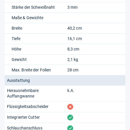
Stärke der Schweißnaht
3 mm
Maße & Gewichte
Breite
40,2 cm
Tiefe
16,1 cm
Höhe
8,3 cm
Gewicht
2,1 kg
Max. Breite der Folien
28 cm
Ausstattung
Herausnehmbare
k.A.
Auffangwanne
fehlt
Flüssigkeitsabscheider
vorhanden
Integrierter Cutter
vorhanden
Schlauchanschluss