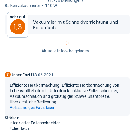
(1.736 Meinungen)
Bal­ken­va­ku­u­mie­rer
110 W
Sehr gut
Vaku­u­mier mit Schneid­vor­rich­tung und
1,3
Foli­en­fach
Aktuelle Info wird geladen...
Unser Fazit
18.06.2021
Effiziente Haltbarmachung. Effiziente Haltbarmachung von
Lebensmitteln durch Unterdruck. Inklusive Folienschneider,
Vakuumschlauch und großzügiger Schweißnahtbreite.
Übersichtliche Bedienung.
Vollständiges Fazit lesen
Stärken
integrierter Folienschneider
Folienfach