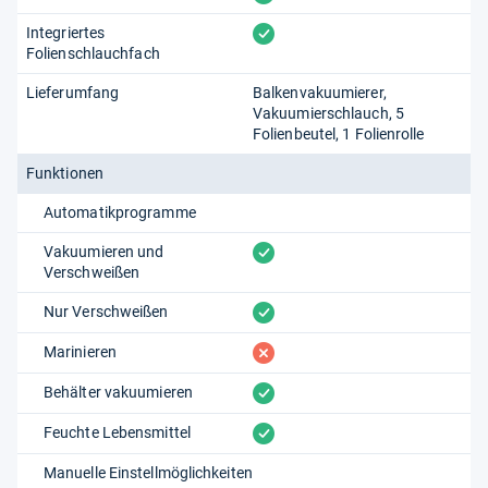
vorhanden
Integriertes
Folienschlauchfach
Lieferumfang
Balkenvakuumierer,
Vakuumierschlauch, 5
Folienbeutel, 1 Folienrolle
Funktionen
Automatikprogramme
vorhanden
Vakuumieren und
Verschweißen
vorhanden
Nur Verschweißen
fehlt
Marinieren
vorhanden
Behälter vakuumieren
vorhanden
Feuchte Lebensmittel
Manuelle Einstellmöglichkeiten