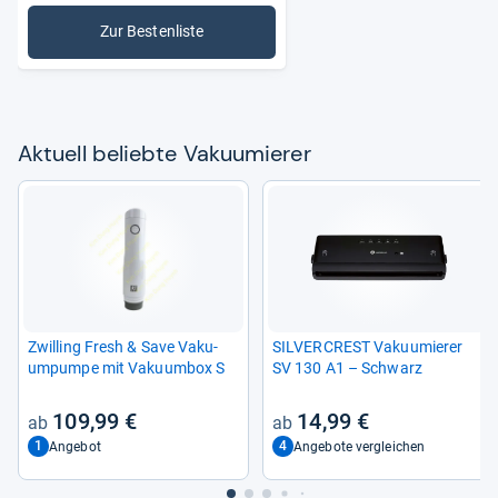
Zur Bestenliste
: Vakuumierer
Aktu­ell beliebte Vaku­u­mie­rer
Zwil­ling Fresh & Save Vaku­
SIL­VER­CREST Vaku­u­mie­rer
um­pumpe mit Vaku­um­box S
SV 130 A1 – Schwarz
109,99 €
14,99 €
1
4
Angebot
Angebote vergleichen