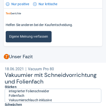
Nur positive
Nur kritische
Helfen Sie anderen bei der Kaufentscheidung.
Eigene Meinung verfassen
Unser Fazit
18.06.2021
Vacuum Pro 80
Vaku­u­mier mit Schneid­vor­rich­tung
und Foli­en­fach
Stärken
integrierter Folienschneider
Folienfach
Vakuumierschlauch inklusive
Schwächen