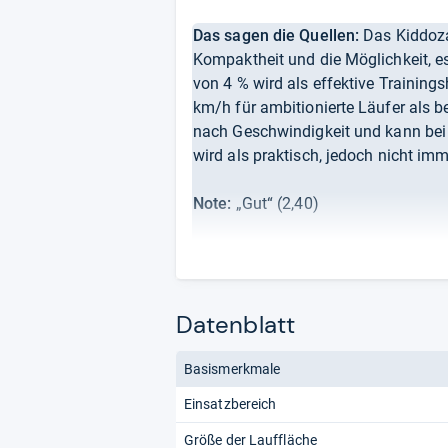
Das sagen die Quellen:
Das Kiddoza
Kompaktheit und die Möglichkeit, e
von 4 % wird als effektive Training
km/h für ambitionierte Läufer als b
nach Geschwindigkeit und kann bei 
wird als praktisch, jedoch nicht im
Note:
„Gut“ (2,40)
Von uns ausgewertete Quellen:
Kraftstation Test
Kiddoza Produktseite
Datenblatt
Basismerkmale
Redaktion von Testberi
Einsatzbereich
Größe der Lauffläche