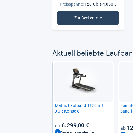
Preisspanne:
120 € bis 4.050 €
Zur Bestenliste
: Laufbänder
Aktu­ell beliebte Lauf­bän
Matrix Lauf­band TF50 mit
Fun­Lif
XUR-​Kon­sole
band fü
Mini La
6.299,00 €
12
2
Angebote vergleichen