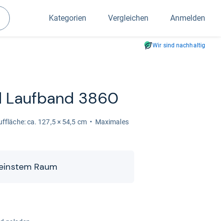
Kategorien
Vergleichen
Anmelden
Suchen
Wir sind nachhaltig
ad Lauf­band 3860
f­flä­che: ca. 127,5 × 54,5 cm
Maxi­ma­les
 kleins­tem Raum