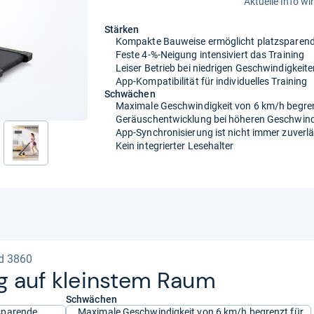
Aktuelle Info wi
Stärken
Kompakte Bauweise ermöglicht platzspare
Feste 4-%-Neigung intensiviert das Training
Leiser Betrieb bei niedrigen Geschwindigkeit
App-Kompatibilität für individuelles Training
Schwächen
Maximale Geschwindigkeit von 6 km/h begrenz
Geräuschentwicklung bei höheren Geschwindi
App-Synchronisierung ist nicht immer zuverlä
Kein integrierter Lesehalter
d 3860
ing auf kleins­tem Raum
Schwächen
sparende
Maximale Geschwindigkeit von 6 km/h begrenzt für