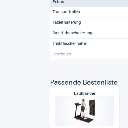
Extras
Transportrollen
Tablethalterung
Smartphonehalterung
Trinkflaschenhalter
Lesehalter
Pas­sende Bes­ten­liste
Laufbänder