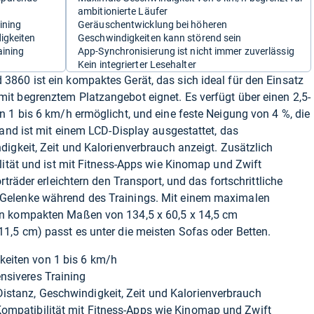
ambitionierte Läufer
ining
Geräuschentwicklung bei höheren
digkeiten
Geschwindigkeiten kann störend sein
aining
App-Synchronisierung ist nicht immer zuverlässig
Kein integrierter Lesehalter
860 ist ein kompaktes Gerät, das sich ideal für den Einsatz
t begrenztem Platzangebot eignet. Es verfügt über einen 2,5-
 1 bis 6 km/h ermöglicht, und eine feste Neigung von 4 %, die
band ist mit einem LCD-Display ausgestattet, das
igkeit, Zeit und Kalorienverbrauch anzeigt. Zusätzlich
lität und ist mit Fitness-Apps wie Kinomap und Zwift
rträder erleichtern den Transport, und das fortschrittliche
Gelenke während des Trainings. Mit einem maximalen
n kompakten Maßen von 134,5 x 60,5 x 14,5 cm
1,5 cm) passt es unter die meisten Sofas oder Betten.
keiten von 1 bis 6 km/h
ensiveres Training
istanz, Geschwindigkeit, Zeit und Kalorienverbrauch
Kompatibilität mit Fitness-Apps wie Kinomap und Zwift