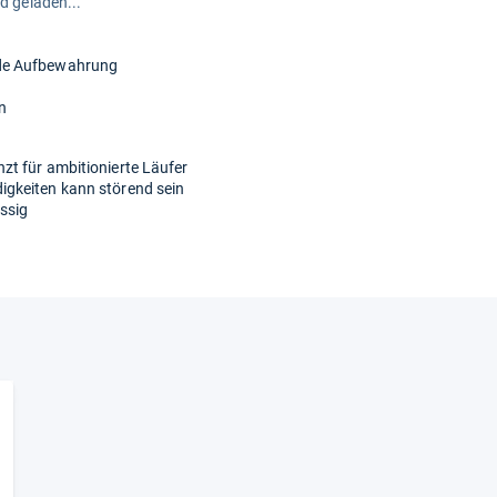
rd geladen...
nde Aufbewahrung
en
t für ambitionierte Läufer
gkeiten kann störend sein
ssig