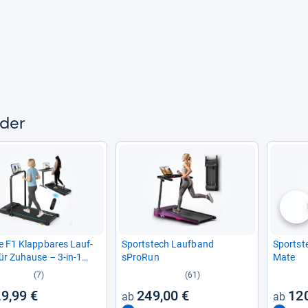
­der
nä
e F1 Klapp­ba­res Lauf­
Sport­stech Lauf­band
Sport­st
r Zuhause – 3-​in-​1
sProRun
Mate
uf­band mit Hal­te­griff
(7)
(61)
9,99 €
249,00 €
120