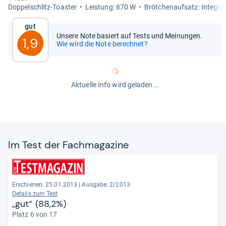
Dop­pel­schlitz-​Toas­ter
Leis­tung: 870 W
Bröt­chen­auf­satz: Inte­grie
Gut
Unsere Note basiert auf Tests und Meinungen.
1,9
Wie wird die Note berechnet?
Aktuelle Info wird geladen...
Im Test der Fach­ma­ga­zine
Erschienen: 25.01.2013
|
Ausgabe: 2/2013
Details zum Test
„gut“ (88,2%)
Platz 6 von 17