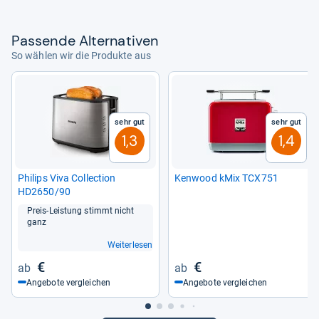
Pas­sende Alter­na­ti­ven
So wählen wir die Produkte aus
Sehr gut
Sehr gut
1,3
1,4
Phi­lips Viva Col­lec­tion
Ken­wood kMix TCX751
HD2650/90
Preis-​Leis­tung stimmt nicht
ganz
Weiterlesen
€
€
Angebote vergleichen
Angebote vergleichen