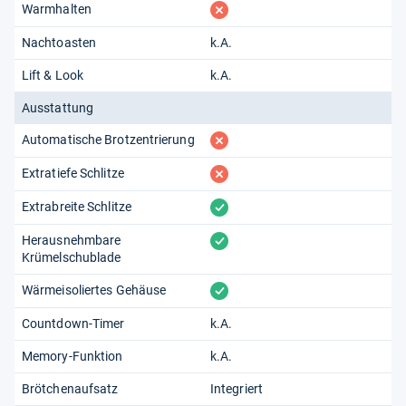
fehlt
Warmhalten
Nachtoasten
k.A.
Lift & Look
k.A.
Ausstattung
fehlt
Automatische Brotzentrierung
fehlt
Extratiefe Schlitze
vorhanden
Extrabreite Schlitze
vorhanden
Herausnehmbare
Krümelschublade
vorhanden
Wärmeisoliertes Gehäuse
Countdown-Timer
k.A.
Memory-Funktion
k.A.
Brötchenaufsatz
Integriert