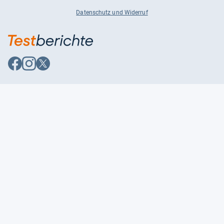
Datenschutz und Widerruf
Auf
Auf
Auf
Facebook
Instagram
X
folgen
folgen
folgen
Über uns
Testmagazine
Unsere Redaktion
FAQ
Presse
Unser Magazin
Karriere
Feedback
Partnerbereich
Kontakt
Unsere Kategorien