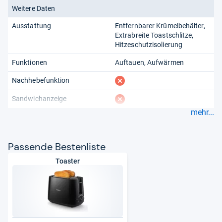
Weitere Daten
Ausstattung
Entfernbarer Krümelbehälter
Extrabreite Toastschlitze
Hitzeschutzisolierung
Funktionen
Auftauen
Aufwärmen
fehlt
Nachhebefunktion
fehlt
Sandwichanzeige
mehr...
Pas­sende Bes­ten­liste
Toaster