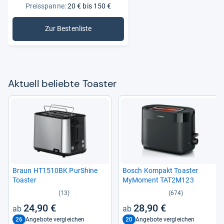
Preisspanne:
20 € bis 150 €
Zur Bestenliste
: Toaster
Aktu­ell beliebte Toas­ter
Braun HT1510BK PurS­hine
Bosch Kom­pakt Toas­ter
Toas­ter
MyMo­ment TAT2M123
(13)
(674)
24,90 €
28,90 €
26
20
Angebote vergleichen
Angebote vergleichen