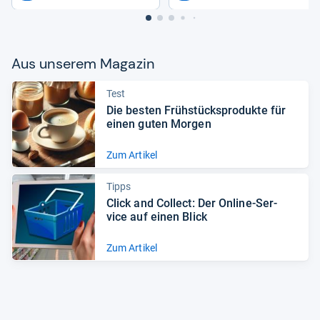
Aus unse­rem Maga­zin
Test
Die bes­ten Früh­stück­s­pro­dukte für
einen guten Mor­gen
Zum Artikel
Tipps
Click and Col­lect: Der Online-​Ser­
vice auf einen Blick
Zum Artikel