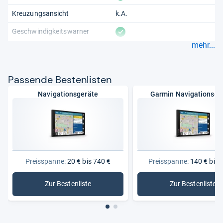
Kreuzungsansicht
k.A.
vorhanden
Geschwindigkeitswarner
mehr...
Pas­sende Bes­ten­lis­ten
Navigationsgeräte
Garmin Navigationsge
Preisspanne:
20 € bis 740 €
Preisspanne:
140 € bis 
Zur Bestenliste
Zur Bestenliste
: Navigationsgeräte
: Garmin 