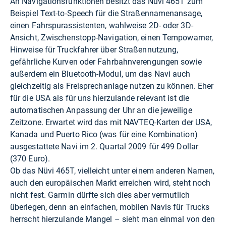
An Navigationsfunktionen besitzt das Nüvi 465T zum
Beispiel Text-to-Speech für die Straßennamenansage,
einen Fahrspurassistenten, wahlweise 2D- oder 3D-
Ansicht, Zwischenstopp-Navigation, einen Tempowarner,
Hinweise für Truckfahrer über Straßennutzung,
gefährliche Kurven oder Fahrbahnverengungen sowie
außerdem ein Bluetooth-Modul, um das Navi auch
gleichzeitig als Freisprechanlage nutzen zu können. Eher
für die USA als für uns hierzulande relevant ist die
automatischen Anpassung der Uhr an die jeweilige
Zeitzone. Erwartet wird das mit NAVTEQ-Karten der USA,
Kanada und Puerto Rico (was für eine Kombination)
ausgestattete Navi im 2. Quartal 2009 für 499 Dollar
(370 Euro).
Ob das Nüvi 465T, vielleicht unter einem anderen Namen,
auch den europäischen Markt erreichen wird, steht noch
nicht fest. Garmin dürfte sich dies aber vermutlich
überlegen, denn an einfachen, mobilen Navis für Trucks
herrscht hierzulande Mangel – sieht man einmal von den