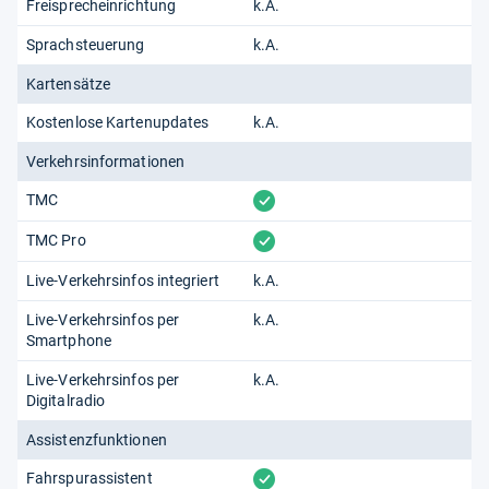
Freisprecheinrichtung
k.A.
Sprachsteuerung
k.A.
Kartensätze
Kostenlose Kartenupdates
k.A.
Verkehrsinformationen
vorhanden
TMC
vorhanden
TMC Pro
Live-Verkehrsinfos integriert
k.A.
Live-Verkehrsinfos per
k.A.
Smartphone
Live-Verkehrsinfos per
k.A.
Digitalradio
Assistenzfunktionen
vorhanden
Fahrspurassistent