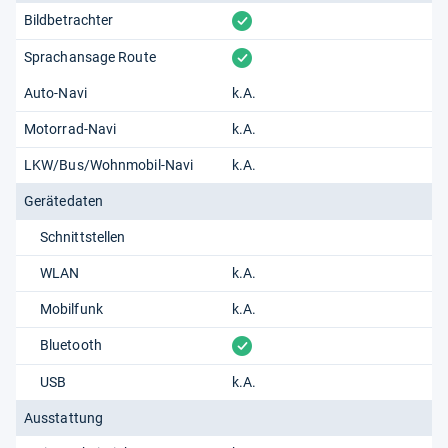
vorhanden
Bildbetrachter
vorhanden
Sprachansage Route
Auto-Navi
k.A.
Motorrad-Navi
k.A.
LKW/Bus/Wohnmobil-Navi
k.A.
Gerätedaten
Schnittstellen
WLAN
k.A.
Mobilfunk
k.A.
vorhanden
Bluetooth
USB
k.A.
Ausstattung