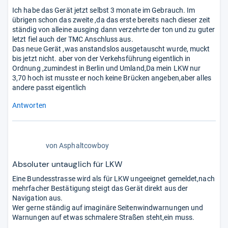
Ich habe das Gerät jetzt selbst 3 monate im Gebrauch. Im
übrigen schon das zweite ,da das erste bereits nach dieser zeit
ständig von alleine ausging dann verzehrte der ton und zu guter
letzt fiel auch der TMC Anschluss aus.
Das neue Gerät ,was anstandslos ausgetauscht wurde, muckt
bis jetzt nicht. aber von der Verkehsführung eigentlich in
Ordnung ,zumindest in Berlin und Umland,Da mein LKW nur
3,70 hoch ist musste er noch keine Brücken angeben,aber alles
andere passt eigentlich
Antworten
1,0
von
Asphaltcowboy
von
5
Absoluter untauglich für LKW
Stern
Eine Bundesstrasse wird als für LKW ungeeignet gemeldet,nach
mehrfacher Bestätigung steigt das Gerät direkt aus der
Navigation aus.
Wer gerne ständig auf imaginäre Seitenwindwarnungen und
Warnungen auf etwas schmalere Straßen steht,ein muss.