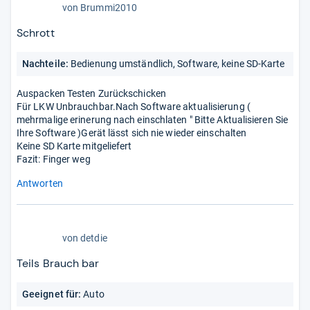
1,0
von
Brummi2010
von
5
Schrott
Stern
Nachteile:
Bedienung umständlich, Software, keine SD-Karte
Auspacken Testen Zurückschicken
Für LKW Unbrauchbar.Nach Software aktualisierung (
mehrmalige erinerung nach einschlaten " Bitte Aktualisieren Sie
Ihre Software )Gerät lässt sich nie wieder einschalten
Keine SD Karte mitgeliefert
Fazit: Finger weg
Antworten
3,0
von
detdie
von
5
Teils Brauch bar
Sternen
Geeignet für:
Auto