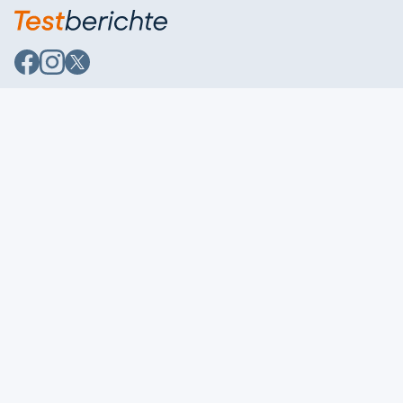
Auf
Auf
Auf
Facebook
Instagram
X
folgen
folgen
folgen
Über uns
Testmagazine
Unsere Redaktion
FAQ
Presse
Unser Magazin
Karriere
Feedback
Partnerbereich
Kontakt
Unsere Kategorien
Impressum
Datenschutzerklärung
Datenschutzeinstellungen
AGB