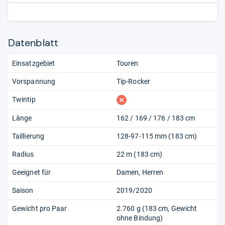
(Bindung auf Testski: Dynafit Classic ST)
Datenblatt
Einsatzgebiet
Touren
Vorspannung
Tip-Rocker
fehlt
Twintip
Länge
162 / 169 / 176 / 183 cm
Taillierung
128-97-115 mm (183 cm)
Radius
22 m (183 cm)
Geeignet für
Damen
Herren
Saison
2019/2020
Gewicht pro Paar
2.760 g (183 cm, Gewicht
ohne Bindung)