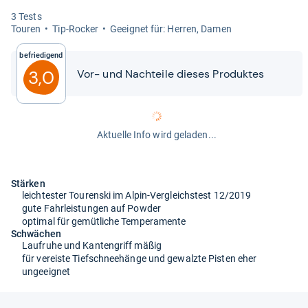
3 Tests
Tou­ren
Tip-​Rocker
Geeig­net für: Her­ren, Damen
Befriedigend
3,0
Vor-​​ und Nach­teile die­ses Pro­duk­tes
Aktuelle Info wird geladen...
Stärken
leichtester Tourenski im Alpin-Vergleichstest 12/2019
gute Fahrleistungen auf Powder
optimal für gemütliche Temperamente
Schwächen
Laufruhe und Kantengriff mäßig
für vereiste Tiefschneehänge und gewalzte Pisten eher
ungeeignet