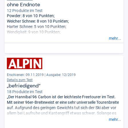
ohne Endnote
12 Produkte im Test
Powder: 8 von 10 Punkten;
Weicher Schnee: 8 von 10 Punkten;
Harter Schnee: 5 von 10 Punkten;
Wendigkeit: 9 von 10 Punkten;
Laufruhe: 5 von 10 Punkten;
mehr...
Kantengriff: 6 von 10 Punkten;
Auftrieb: 8 von 10 Punkten;
Gewicht: 7 von 10 Punkten.
Erschienen: 09.11.2019
|
Ausgabe: 12/2019
Details zum Test
„befriedigend“
18 Produkte im Test
„Der Hannibal 96 Carbon ist der leichteste Freetourer im Test.
Mit seiner 96er-Breiteweist er eine sehr universelle Tourenbreite
auf. Aufgrund des geringen Gewichts tut sich der Ski aber vor
allem bei Laufruhe und Kantengriff etwas schwer. Solange es
weich und möglichst unverspurt ist, macht der Hannibal aber
mehr...
viel Spaß bei der Alpenüberquerung.“