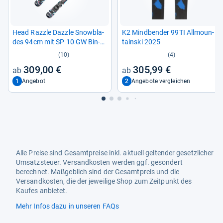
Head Razzle Dazzle Snowb­la­
K2 Mind­ben­der 99TI All­moun­
des 94cm mit SP 10 GW Bin­
tain­ski 2025
dung
(10)
(4)
309,00 €
305,99 €
1
2
Angebot
Angebote vergleichen
Alle Preise sind Gesamtpreise inkl. aktuell geltender gesetzlicher
Umsatzsteuer. Versandkosten werden ggf. gesondert
berechnet. Maßgeblich sind der Gesamtpreis und die
Versandkosten, die der jeweilige Shop zum Zeitpunkt des
Kaufes anbietet.
Mehr Infos dazu in unseren FAQs