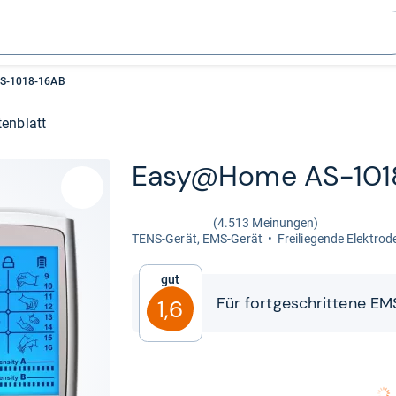
S-1018-16AB
enblatt
Easy@Home AS-​101
(4.513 Meinungen)
TENS-​Gerät, EMS-​Gerät
Frei­lie­gende Elek­tro­
Gut
Für fort­ge­schrit­tene EM
1,6