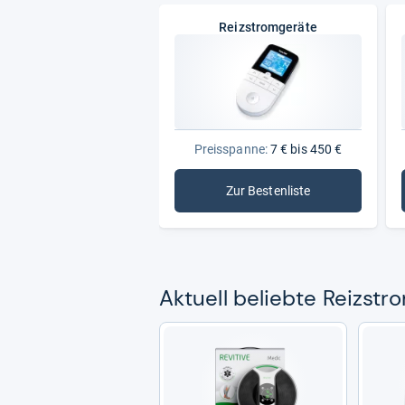
Reizstromgeräte
Preisspanne:
7 € bis 450 €
Zur Bestenliste
: Reizstromgeräte
Aktu­ell beliebte Reiz­stro