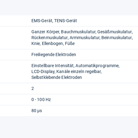
EMS-Gerät
TENS-Gerät
Ganzer Körper
Bauchmuskulatur
Gesäßmuskulatur
Rückenmuskulatur
Armmuskulatur
Beinmuskulatur
Knie
Ellenbogen
Füße
Freiliegende Elektroden
Einstellbare Intensität
Automatikprogramme
LCD-Display
Kanäle einzeln regelbar
Selbstklebende Elektroden
2
0 - 100 Hz
80 µs