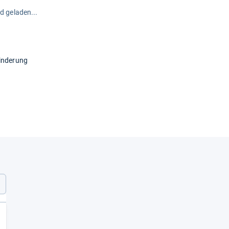
rd geladen...
linderung