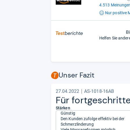
4.513 Meinungen
Nur positive
M
B
Helfen Sie ander
Unser Fazit
27.04.2022
AS-1018-16AB
Für fort­ge­schrit
Stärken
Günstig
Den Kunden zufolge effektiv bei der
Schmerzlinderung
Viele Massageformen möglich