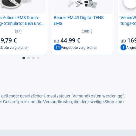
nä
ta Acti­cur EMS Durch­
Beu­rer EM 49 Digi­tal TENS
Venen­Wa
g-​ Sti­mu­la­tor Bein und
EMS
tungs-​St
bel­los 11 tlg, EMS Fuß­
(37)
(30k+)
ge­ge­rät elek­trisch, Duo
9,79 €
44,99 €
169
o­lo­gie EMS und TENS
14
1
bote vergleichen
Angebote vergleichen
Ange
ell geltender gesetzlicher Umsatzsteuer. Versandkosten werden ggf.
r Gesamtpreis und die Versandkosten, die der jeweilige Shop zum