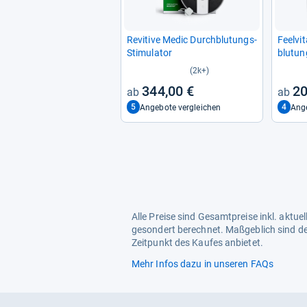
Revi­tive Medic Durch­blu­tungs-​
Feel­vi
Sti­mu­la­tor
blu­tun
Fuß Ka
(2k+)
mas­sa­
344,00 €
20
Tech­n
5
4
Angebote vergleichen
Ange
Alle Preise sind Gesamtpreise inkl. aktu
gesondert berechnet. Maßgeblich sind de
Zeitpunkt des Kaufes anbietet.
Mehr Infos dazu in unseren FAQs