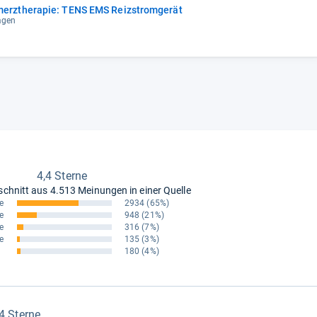
rztherapie: TENS EMS Reizstromgerät
tagen
4,4 Sterne
schnitt aus
4.513 Meinungen in einer Quelle
e
2934
(65%)
e
948
(21%)
e
316
(7%)
e
135
(3%)
180
(4%)
,4 Sterne