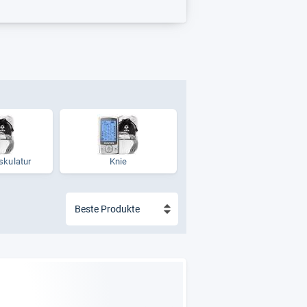
ku­la­tur
Knie