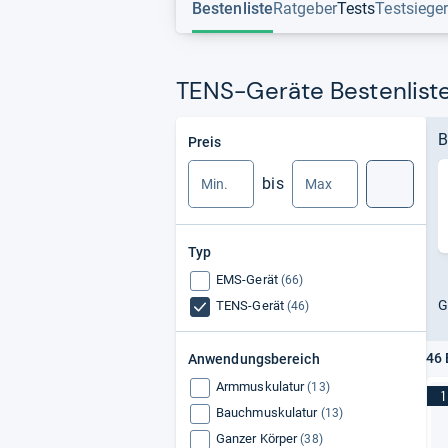
Bestenliste
Ratgeber
Tests
Testsiege
TENS-Geräte Bestenlist
Min.
Max.
B
Preis
bis
Suche
Typ
EMS-Gerät
(66)
G
TENS-Gerät
(46)
46 
Anwendungsbereich
Armmuskulatur
(13)
1
Bauchmuskulatur
(13)
Ganzer Körper
(38)