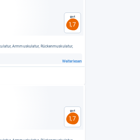
Gut
1,7
la­tur, Arm­mus­ku­la­tur, Rücken­mus­ku­la­tur,
Weiterlesen
Gut
1,7