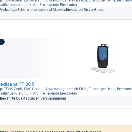
p: TENS-​Gerät, EMS-​Gerät
Anwen­dungs­be­reich:Füße, Ellen­bo­gen, Knie, Bein­mus­ku­
säß­mus­ku­la­tur, …
Art: Frei­lie­gende Elek­tro­den
Viel­sei­tige Schmerz­the­ra­pie und Mus­kel­sti­mu­la­tion für zu Hause
9
edisana TT 205
p: TENS-​Gerät, EMS-​Gerät
Anwen­dungs­be­reich:Füße, Ellen­bo­gen, Knie, Bein­mus­ku­
säß­mus­ku­la­tur, …
Art: Frei­lie­gende Elek­tro­den
Bewährte Qua­li­tät gegen Ver­span­nun­gen