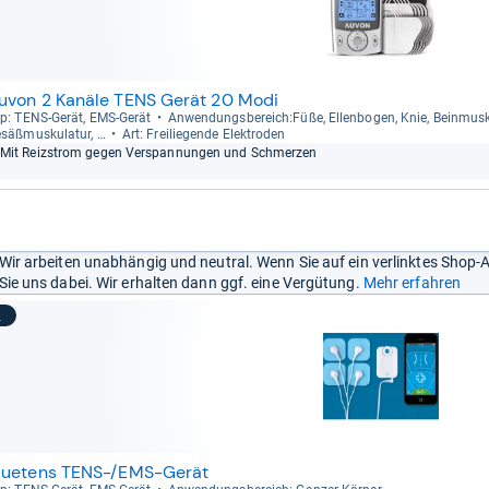
uvon 2 Kanäle TENS Gerät 20 Modi
p: TENS-​Gerät, EMS-​Gerät
Anwen­dungs­be­reich:Füße, Ellen­bo­gen, Knie, Bein­mus­ku­
säß­mus­ku­la­tur, …
Art: Frei­lie­gende Elek­tro­den
Mit Reiz­strom gegen Ver­span­nun­gen und Schmer­zen
Wir arbeiten unabhängig und neutral. Wenn Sie auf ein verlinktes Shop-
Sie uns dabei. Wir erhalten dann ggf. eine Vergütung.
Mehr erfahren
2
luetens TENS-/EMS-Gerät