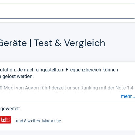
eräte | Test & Ver­gleich
ulation: Je nach eingestelltem Frequenzbereich können
 gelöst werden.
 Modi von Auvon führt derzeit unser Ranking mit der Note 1,4
abhängigen Auswertung von Tests und Meinungen und
mehr...
e
. So sehen Sie sehr schnell, wie
gut oder schlecht
ein Produkt
gewertet:
und 8 weitere Magazine