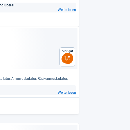
nd über­all
Weiterlesen
Sehr gut
1,5
la­tur, Arm­mus­ku­la­tur, Rücken­mus­ku­la­tur,
Weiterlesen