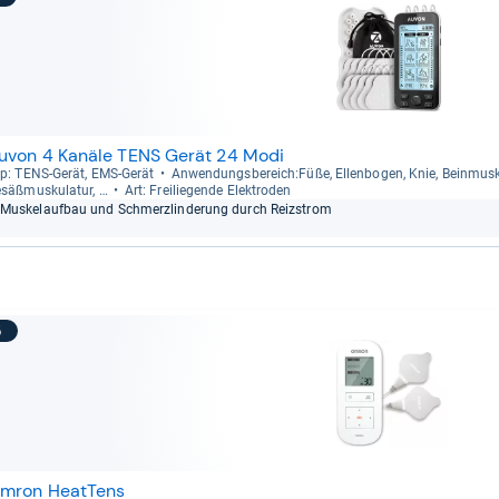
uvon 4 Kanäle TENS Gerät 24 Modi
p: TENS-​Gerät, EMS-​Gerät
Anwen­dungs­be­reich:Füße, Ellen­bo­gen, Knie, Bein­mus­ku­
säß­mus­ku­la­tur, …
Art: Frei­lie­gende Elek­tro­den
Mus­ke­lauf­bau und Schmerz­lin­de­rung durch Reiz­strom
5
mron HeatTens