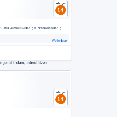
Sehr gut
1,4
la­tur, Arm­mus­ku­la­tur, Rücken­mus­ku­la­tur,
Weiterlesen
Angebot klicken, unterstützen
Sehr gut
1,4