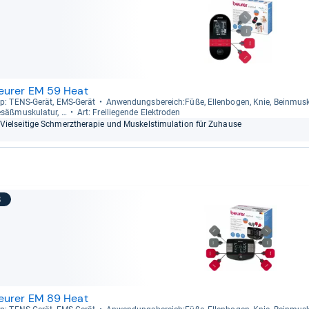
eurer EM 59 Heat
p: TENS-​Gerät, EMS-​Gerät
Anwen­dungs­be­reich:Füße, Ellen­bo­gen, Knie, Bein­mus­ku­
säß­mus­ku­la­tur, …
Art: Frei­lie­gende Elek­tro­den
Viel­sei­tige Schmerz­the­ra­pie und Mus­kel­sti­mu­la­tion für Zuhause
8
eurer EM 89 Heat