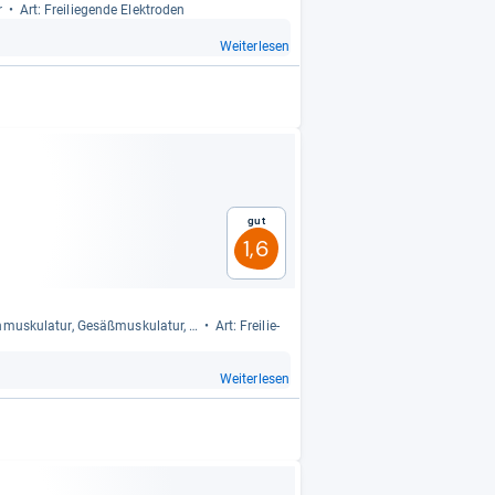
r
Art: Frei­lie­gende Elek­tro­den
Weiterlesen
Gut
1,6
mus­ku­la­tur, Gesäß­mus­ku­la­tur, …
Art: Frei­lie­
Weiterlesen