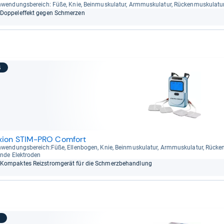
wen­dungs­be­reich: Füße, Knie, Bein­mus­ku­la­tur, Arm­mus­ku­la­tur, Rücken­mus­ku­la­tu
Dop­pel­ef­fekt gegen Schmer­zen
6
xion STIM-PRO Comfort
wen­dungs­be­reich:Füße, Ellen­bo­gen, Knie, Bein­mus­ku­la­tur, Arm­mus­ku­la­tur, Rücken­
nde Elek­tro­den
Kom­pak­tes Reiz­strom­ge­rät für die Schmerz­be­hand­lung
7