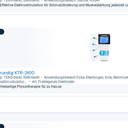
p: TENS-​Gerät, EMS-​Gerät
Anwen­dungs­be­reich: Gan­zer Kör­per
Effek­tive Elek­tro­sti­mu­la­tion für Schmerz­lin­de­rung und Mus­kel­stär­kung jeder­zeit u
3
rundig KTR-2610
p: TENS-​Gerät, EMS-​Gerät
Anwen­dungs­be­reich:Füße, Ellen­bo­gen, Knie, Bein­mus­ku­
säß­mus­ku­la­tur, …
Art: Frei­lie­gende Elek­tro­den
Viel­sei­tige Phy­sio­the­ra­pie für zu Hause
4