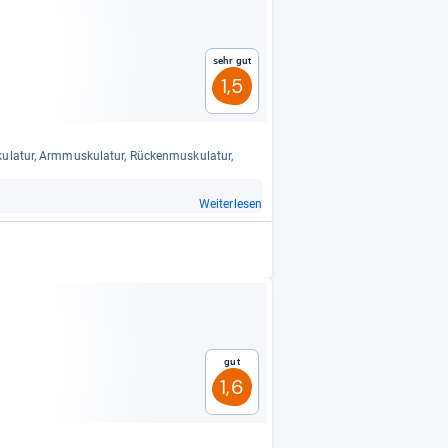
Sehr gut
1,5
la­tur, Arm­mus­ku­la­tur, Rücken­mus­ku­la­tur,
Weiterlesen
Gut
1,6