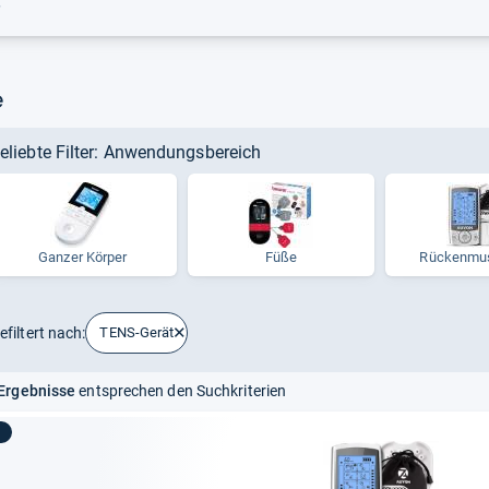
r
e
eliebte Filter: Anwendungsbereich
Gan­zer Kör­per
Füße
Rücken­mus­
efiltert nach:
TENS-Gerät
Ergebnisse
entsprechen den Suchkriterien