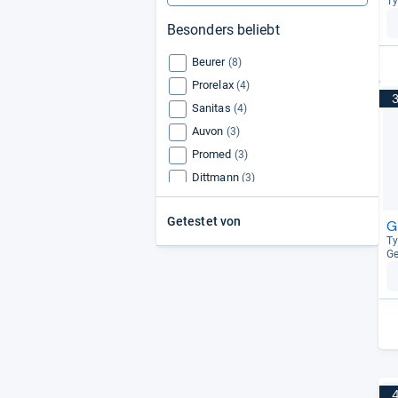
Ty
Besonders beliebt
Beurer
(8)
Prorelax
(4)
Sanitas
(4)
Auvon
(3)
Promed
(3)
Dittmann
(3)
Bluetens
(2)
Getestet von
axion
G
(2)
Ty
Omron
(2)
Ge