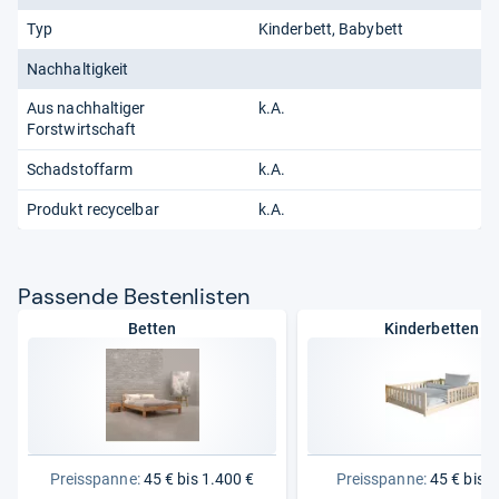
Typ
Kinderbett
Babybett
Nachhaltigkeit
Aus nachhaltiger
k.A.
Forstwirtschaft
Schadstoffarm
k.A.
Produkt recycelbar
k.A.
Pas­sende Bes­ten­lis­ten
Betten
Kinderbetten
Preisspanne:
45 € bis 1.400 €
Preisspanne:
45 € bis 3