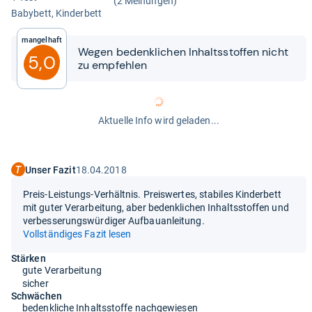
(2 Meinungen)
Baby­bett, Kin­der­bett
Mangelhaft
Wegen bedenk­li­chen Inhaltss­tof­fen nicht
5,0
zu emp­feh­len
Aktuelle Info wird geladen...
Unser Fazit
18.04.2018
Preis-Leistungs-Verhältnis. Preiswertes, stabiles Kinderbett
mit guter Verarbeitung, aber bedenklichen Inhaltsstoffen und
verbesserungswürdiger Aufbauanleitung.
Vollständiges Fazit lesen
Stärken
gute Verarbeitung
sicher
Schwächen
bedenkliche Inhaltsstoffe nachgewiesen