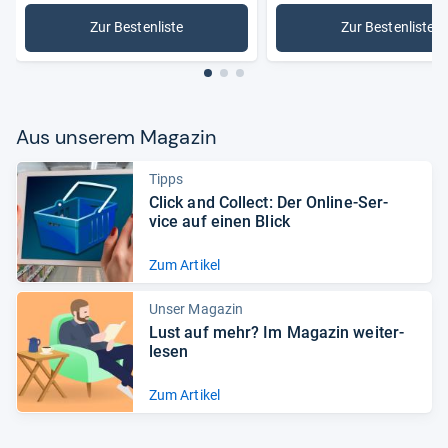
Zur Bestenliste
Zur Bestenliste
: Betten
: Kinderb
Aus unse­rem Maga­zin
Tipps
Click and Col­lect: Der Online-​Ser­
vice auf einen Blick
Zum Artikel
Unser Magazin
Lust auf mehr? Im Maga­zin wei­ter­
le­sen
Zum Artikel