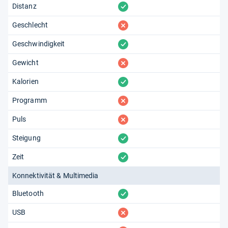
vorhanden
Distanz
fehlt
Geschlecht
vorhanden
Geschwindigkeit
fehlt
Gewicht
vorhanden
Kalorien
fehlt
Programm
fehlt
Puls
vorhanden
Steigung
vorhanden
Zeit
Konnektivität & Multimedia
vorhanden
Bluetooth
fehlt
USB