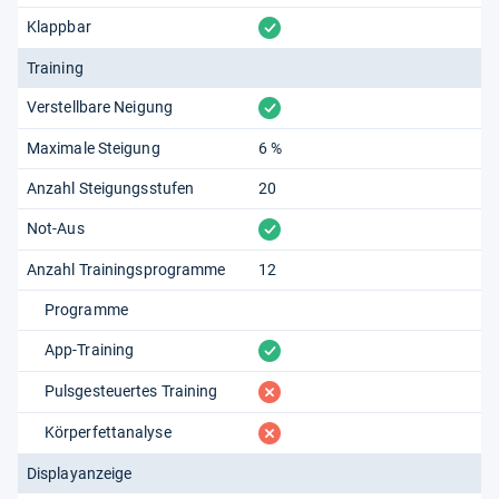
vorhanden
Klappbar
Training
vorhanden
Verstellbare Neigung
Maximale Steigung
6 %
Anzahl Steigungsstufen
20
vorhanden
Not-Aus
Anzahl Trainingsprogramme
12
Programme
vorhanden
App-Training
fehlt
Pulsgesteuertes Training
fehlt
Körperfettanalyse
Displayanzeige