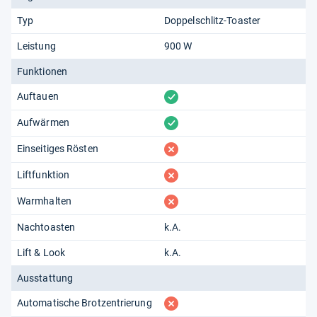
Typ
Doppelschlitz-Toaster
Leistung
900 W
Funktionen
vorhanden
Auftauen
vorhanden
Aufwärmen
fehlt
Einseitiges Rösten
fehlt
Liftfunktion
fehlt
Warmhalten
Nachtoasten
k.A.
Lift & Look
k.A.
Ausstattung
fehlt
Automatische Brotzentrierung