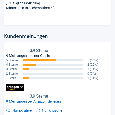
„Plus: gute Isolierung.
Minus: kein Brötchenaufsatz.“
Kun­den­mei­nun­gen
3,9 Sterne
9 Meinungen in einer Quelle
5 Sterne
5
(56%)
4 Sterne
2
(22%)
3 Sterne
1
(11%)
2 Sterne
0
(0%)
1 Stern
1
(11%)
3,9 Sterne
9 Meinungen bei Amazon.de lesen
Nur positive
Nur kritische