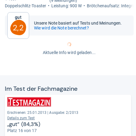
(9 Meinungen)
Dop­pel­schlitz-​Toas­ter
Leis­tung: 900 W
Bröt­chen­auf­satz: Inte­grie
Gut
Unsere Note basiert auf Tests und Meinungen.
2,2
Wie wird die Note berechnet?
Aktuelle Info wird geladen...
Im Test der Fach­ma­ga­zine
Erschienen: 25.01.2013
|
Ausgabe: 2/2013
Details zum Test
„gut“ (84,3%)
Platz 16 von 17