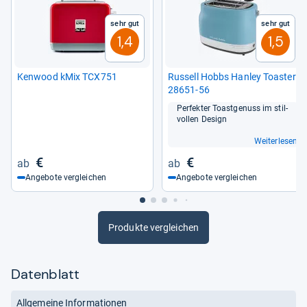
Sehr gut
Sehr gut
1,4
1,5
Ken­wood kMix TCX751
Rus­sell Hobbs Han­ley Toas­ter
28651-​56
Per­fek­ter Toast­ge­nuss im stil­
vol­len Design
Weiterlesen
€
€
Angebote vergleichen
Angebote vergleichen
Produkte vergleichen
Datenblatt
Allgemeine Informationen