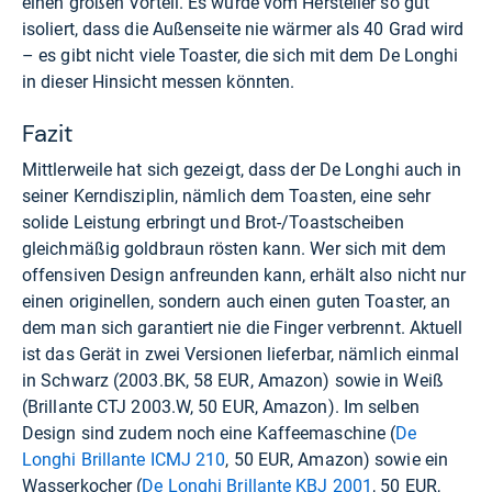
einen großen Vorteil. Es wurde vom Hersteller so gut
isoliert, dass die Außenseite nie wärmer als 40 Grad wird
– es gibt nicht viele Toaster, die sich mit dem De Longhi
in dieser Hinsicht messen könnten.
Fazit
Mittlerweile hat sich gezeigt, dass der De Longhi auch in
seiner Kerndisziplin, nämlich dem Toasten, eine sehr
solide Leistung erbringt und Brot-/Toastscheiben
gleichmäßig goldbraun rösten kann. Wer sich mit dem
offensiven Design anfreunden kann, erhält also nicht nur
einen originellen, sondern auch einen guten Toaster, an
dem man sich garantiert nie die Finger verbrennt. Aktuell
ist das Gerät in zwei Versionen lieferbar, nämlich einmal
in Schwarz (2003.BK, 58 EUR,
Amazon
) sowie in Weiß
(Brillante CTJ 2003.W, 50 EUR,
Amazon
). Im selben
Design sind zudem noch eine Kaffeemaschine (
De
Longhi Brillante ICMJ 210
, 50 EUR,
Amazon
) sowie ein
Wasserkocher (
De Longhi Brillante KBJ 2001
, 50 EUR,