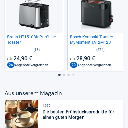
Braun HT1510BK PurS­hine
Bosch Kom­pakt Toas­ter
Toas­ter
MyMo­ment TAT2M123
(13)
(674)
24,90 €
28,90 €
26
20
Angebote vergleichen
Angebote vergleichen
Aus unse­rem Maga­zin
Test
Die bes­ten Früh­stück­s­pro­dukte für
einen guten Mor­gen