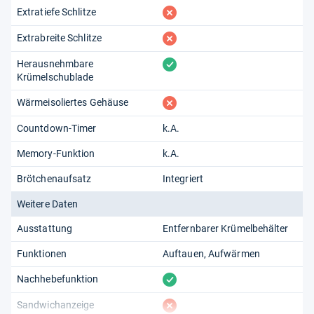
fehlt
Extratiefe Schlitze
fehlt
Extrabreite Schlitze
vorhanden
Herausnehmbare
Krümelschublade
fehlt
Wärmeisoliertes Gehäuse
Countdown-Timer
k.A.
Memory-Funktion
k.A.
Brötchenaufsatz
Integriert
Weitere Daten
Ausstattung
Entfernbarer Krümelbehälter
Funktionen
Auftauen
Aufwärmen
vorhanden
Nachhebefunktion
fehlt
Sandwichanzeige