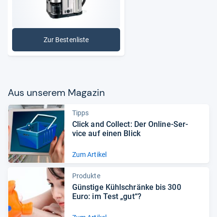
Zur Bestenliste
: Frühstückssets
Aus unse­rem Maga­zin
Tipps
Click and Col­lect: Der Online-​Ser­
vice auf einen Blick
Zum Artikel
Produkte
Güns­tige Kühl­schränke bis 300
Euro: im Test „gut“?