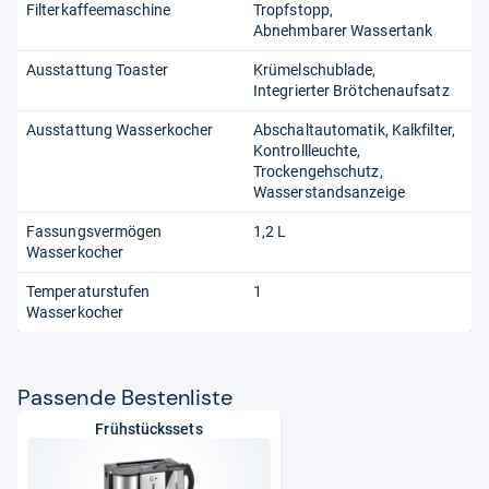
Filterkaffeemaschine
Tropfstopp
Abnehmbarer Wassertank
Ausstattung Toaster
Krümelschublade
Integrierter Brötchenaufsatz
Ausstattung Wasserkocher
Abschaltautomatik
Kalkfilter
Kontrollleuchte
Trockengehschutz
Wasserstandsanzeige
Fassungsvermögen
1,2 L
Wasserkocher
Temperaturstufen
1
Wasserkocher
Pas­sende Bes­ten­liste
Frühstückssets