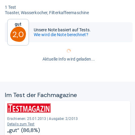
1 Test
Toas­ter, Was­ser­ko­cher, Fil­ter­kaf­fee­ma­schine
Gut
Unsere Note basiert auf Tests.
2,0
Wie wird die Note berechnet?
Aktuelle Info wird geladen...
Im Test der Fach­ma­ga­zine
Erschienen: 25.01.2013
|
Ausgabe: 2/2013
Details zum Test
„gut“ (86,8%)