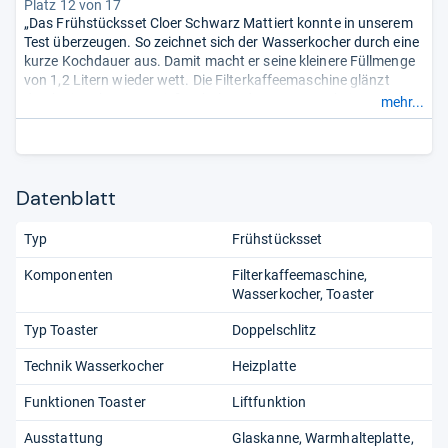
Platz 12 von 17
„Das Frühstücksset Cloer Schwarz Mattiert konnte in unserem
Test überzeugen. So zeichnet sich der Wasserkocher durch eine
kurze Kochdauer aus. Damit macht er seine kleinere Füllmenge
von 1,2 Litern wieder wett. Die Filterkaffeemaschine glänzt
durch ein sehr gutes Gießverhalten der Kanne, wobei sonst die
mehr...
Ausstattung etwas minimiert ausfällt. Bei dem Toaster punktete
das Bräunungsergebnis.“
Datenblatt
Typ
Frühstücksset
Komponenten
Filterkaffeemaschine
Wasserkocher
Toaster
Typ Toaster
Doppelschlitz
Technik Wasserkocher
Heizplatte
Funktionen Toaster
Liftfunktion
Ausstattung
Glaskanne
Warmhalteplatte