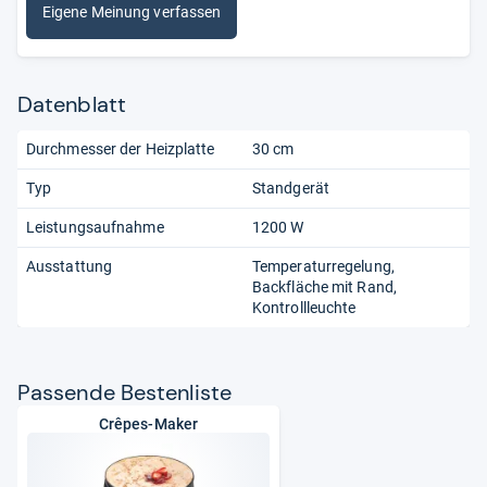
Eigene Meinung verfassen
Datenblatt
Durchmesser der Heizplatte
30 cm
Typ
Standgerät
Leistungsaufnahme
1200 W
Ausstattung
Temperaturregelung
Backfläche mit Rand
Kontrollleuchte
Pas­sende Bes­ten­liste
Crêpes-Maker