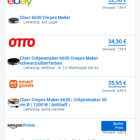
Versand:
7,99 €
Cloer 6630 Crepes Maker
Lieferung: Auf Lager
34,30 €
Versand:
7,99 €
Cloer Crêpesmaker 6630 Crepes Maker
schwarz|silberfarben
Lieferung: lieferbar - in 2-3 Werktagen bei dir
35,95 €
Versand:
6,95 €
Cloer Crepes Maker 6630 | Crêpesmaker 30
cm Ø | 1200 W | Antihaft |
Lieferung: siehe Händler
35,99 €
Bester
Preis
Versand:
0,00 €