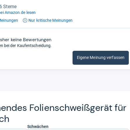
,6 Sterne
ei Amazon.de lesen
einungen
Nur kritische
Meinungen
isher keine Bewertungen
en bei der Kaufentscheidung.
Eigene Meinung verfassen
en­des Foli­en­schweiß­ge­rät für
uch
Schwächen