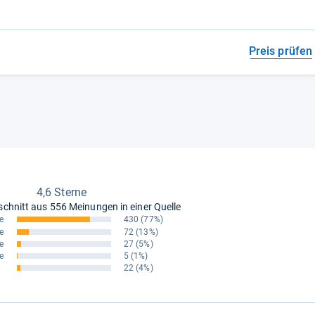
Preis prüfen
4,6 Sterne
schnitt aus
556 Meinungen in einer Quelle
e
430
(77%)
e
72
(13%)
e
27
(5%)
e
5
(1%)
22
(4%)