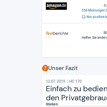
4
556 Meinungen b
Nur positive
M
B
Helfen Sie ander
Unser Fazit
12.07.2019
HC 170
Ein­fach zu bedie­n
den Pri­vat­ge­bra
Stärken