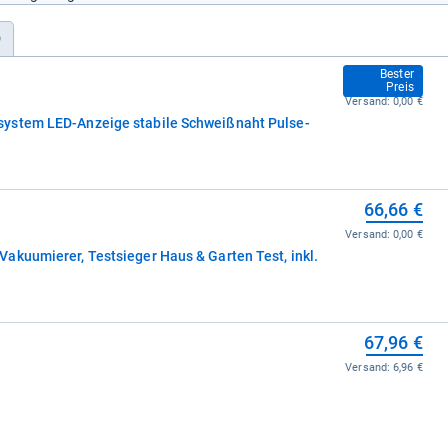
)
63,31 €
Bester
Preis
Versand:
0,00 €
ystem LED-Anzeige stabile Schweißnaht Pulse-
66,66 €
Versand:
0,00 €
akuumierer, Testsieger Haus & Garten Test, inkl.
67,96 €
Versand:
6,96 €