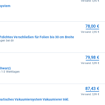
Versand:
5,95 €
system
78,00 €
Versand:
2,95 €
dichtes Verschließen für Folien bis 30 cm Breite
agen bei dir
79,98 €
Versand:
5,99 €
chwarz)
in 1-3 Werktagen
87,43 €
Versand:
3,99 €
matisches Vakuumiersystem Vakuumierer Inkl.