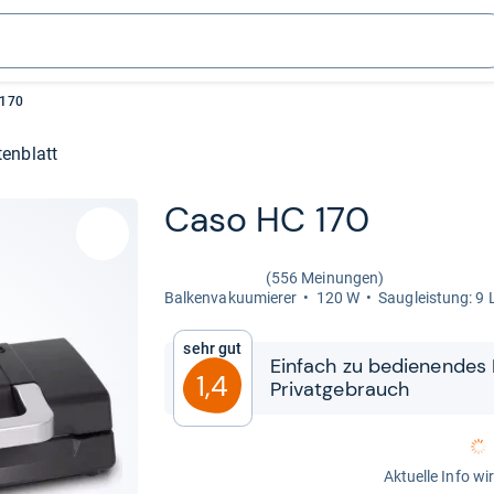
 170
enblatt
Caso HC 170
(556 Meinungen)
Bal­ken­va­ku­u­mie­rer
120 W
Sau­g­leis­tung: 9
Sehr gut
Ein­fach zu bedie­nen­des 
1,4
Pri­vat­ge­brauch
Aktuelle Info wi