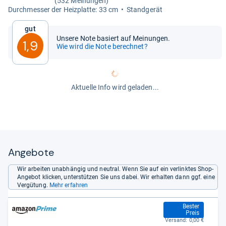
(532 Meinungen)
Durch­mes­ser der Heiz­platte: 33 cm
Stand­ge­rät
Gut
Unsere Note basiert auf Meinungen.
1,9
Wie wird die Note berechnet?
Aktuelle Info wird geladen...
Angebote
Wir arbeiten unabhängig und neutral. Wenn Sie auf ein verlinktes Shop-
Angebot klicken, unterstützen Sie uns dabei. Wir erhalten dann ggf. eine
Vergütung.
Mehr erfahren
39,00 €
Bester
Preis
Versand:
0,00 €