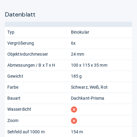
Datenblatt
Typ
Binokular
Vergrößerung
6x
Objektivdurchmesser
24 mm
Abmessungen / B x T x H
100 x 115 x 35 mm
Gewicht
185 g
Farbe
Schwarz
Weiß
Rot
Bauart
Dachkant-Prisma
fehlt
Wasserdicht
fehlt
Zoom
Sehfeld auf 1000 m
154 m