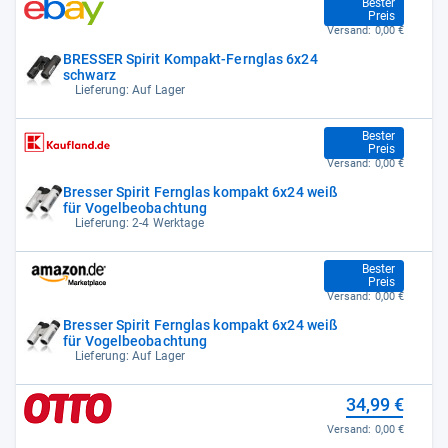
34,90 €
Bester
Preis
Versand:
0,00 €
BRESSER Spirit Kompakt-Fernglas 6x24
schwarz
Lieferung: Auf Lager
34,90 €
Bester
Preis
Versand:
0,00 €
Bresser Spirit Fernglas kompakt 6x24 weiß
für Vogelbeobachtung
Lieferung: 2-4 Werktage
34,90 €
Bester
Preis
Versand:
0,00 €
Bresser Spirit Fernglas kompakt 6x24 weiß
für Vogelbeobachtung
Lieferung: Auf Lager
34,99 €
Versand:
0,00 €