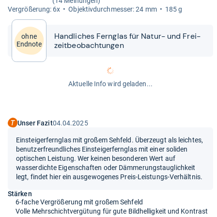
(14 Meinungen)
Ver­grö­ße­rung: 6x
Objek­tiv­durch­mes­ser: 24 mm
185 g
Hand­li­ches Fern­glas für Natur-​​ und Frei­
ohne
zeit­be­ob­ach­tun­gen
Endnote
Aktuelle Info wird geladen...
Unser Fazit
04.04.2025
Einsteigerfernglas mit großem Sehfeld. Überzeugt als leichtes,
benutzerfreundliches Einsteigerfernglas mit einer soliden
optischen Leistung. Wer keinen besonderen Wert auf
wasserdichte Eigenschaften oder Dämmerungstauglichkeit
legt, findet hier ein ausgewogenes Preis-Leistungs-Verhältnis.
Stärken
6-fache Vergrößerung mit großem Sehfeld
Volle Mehrschichtvergütung für gute Bildhelligkeit und Kontrast