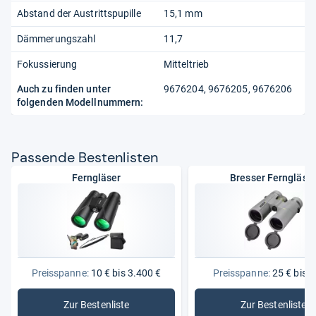
Abstand der Austrittspupille
15,1 mm
Dämmerungszahl
11,7
Fokussierung
Mitteltrieb
Auch zu finden unter
9676204, 9676205, 9676206
folgenden Modellnummern:
Pas­sende Bes­ten­lis­ten
Ferngläser
Bresser Ferngläse
Preisspanne:
10 € bis 3.400 €
Preisspanne:
25 € bis 4
Zur Bestenliste
Zur Bestenliste
: Ferngläser
: Bresser 