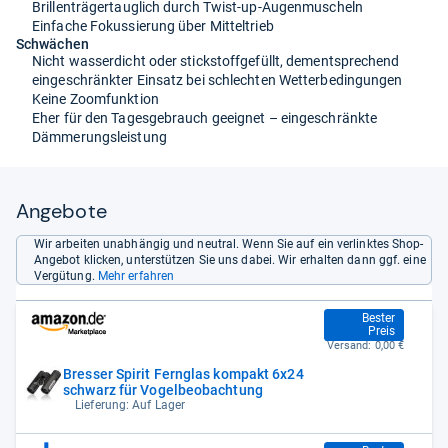
Brillenträgertauglich durch Twist-up-Augenmuscheln
Einfache Fokussierung über Mitteltrieb
Schwächen
Nicht wasserdicht oder stickstoffgefüllt, dementsprechend
eingeschränkter Einsatz bei schlechten Wetterbedingungen
Keine Zoomfunktion
Eher für den Tagesgebrauch geeignet – eingeschränkte
Dämmerungsleistung
Angebote
Wir arbeiten unabhängig und neutral. Wenn Sie auf ein verlinktes Shop-
Angebot klicken, unterstützen Sie uns dabei. Wir erhalten dann ggf. eine
Vergütung.
Mehr erfahren
34,90 €
Bester
Preis
Versand:
0,00 €
Bresser Spirit Fernglas kompakt 6x24
schwarz für Vogelbeobachtung
Lieferung: Auf Lager