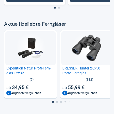
Aktu­ell beliebte Fernglä­ser
Expe­di­tion Natur Profi-​Fern­
BRES­SER Hun­ter 20x50
glas 12x32
Porro-​Fern­glas
(7)
(382)
34,95 €
55,99 €
7
6
Angebote vergleichen
Angebote vergleichen