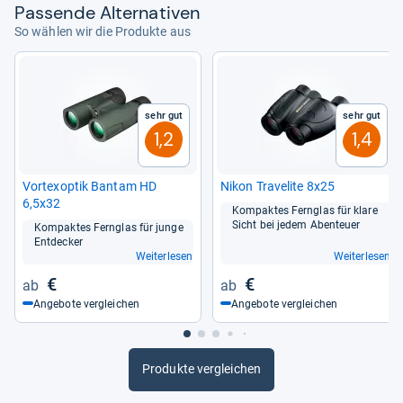
Pas­sende Alter­na­ti­ven
So wählen wir die Produkte aus
Sehr gut
Sehr gut
1,2
1,4
Vor­te­x­op­tik Ban­tam HD
Nikon Tra­ve­lite 8x25
6,5x32
Kom­pak­tes Fern­glas für klare
Sicht bei jedem Aben­teuer
Kom­pak­tes Fern­glas für junge
Ent­de­cker
Weiterlesen
Weiterlesen
€
€
Angebote vergleichen
Angebote vergleichen
Produkte vergleichen