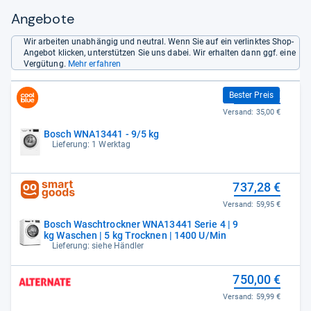
Angebote
Wir arbeiten unabhängig und neutral. Wenn Sie auf ein verlinktes Shop-
Angebot klicken, unterstützen Sie uns dabei. Wir erhalten dann ggf. eine
Vergütung.
Mehr erfahren
669,99 €
Bester Preis
Versand:
35,00 €
Bosch WNA13441 - 9/5 kg
Lieferung: 1 Werktag
737,28 €
Versand:
59,95 €
Bosch Waschtrockner WNA13441 Serie 4 | 9
kg Waschen | 5 kg Trocknen | 1400 U/Min
Lieferung: siehe Händler
750,00 €
Versand:
59,99 €