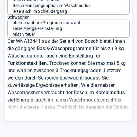
Beschleunigungsoption im Waschmodus
leise auch im Schleudergang
Schwächen
überschaubare Programmauswahl
keine Allergikereinstellung
relativ teuer
Der WNA13441 aus der Serie 4 von Bosch bietet Ihnen
die gängigen
Basis-Waschprogramme
für bis zu 9 kg
Wäsche, darunter auch eine Einstellung für
Funktionstextilien
. Trocknen können Sie maximal 5 kg
und wählen zwischen
3 Trocknungsgraden
. Letztere
werden durch Sensoren überwacht, sodass Sie
zuverlässige Ergebnisse erhalten. Wie die meisten
Waschtrockner verbraucht der Bosch im
Kombimodus
viel Energie
, auch im reinen Waschmodus erreicht er
nicht die beste Klasse. Praktisch ist dagegen die Option,
bis zu
1 kg Textilien
in nur 1 Stunde sauber und trocken
aus der Maschine zu nehmen. Mit der Funktion
"Bügelleicht" glätten Sie
Falten mit Dampf
vor und
entfernen bei wenig getragenen Teile schlechte