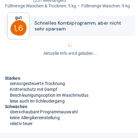
(251 Meinungen)
Füll­menge Waschen & Trock­nen: 5 kg
Füll­menge Waschen: 9 kg
Gut
Schnel­les Kom­bi­pro­gramm, aber nicht
1,6
sehr spar­sam
Aktuelle Info wird geladen...
Stärken
sensorgesteuerte Trocknung
Knitterschutz mit Dampf
Beschleunigungsoption im Waschmodus
leise auch im Schleudergang
Schwächen
überschaubare Programmauswahl
keine Allergikereinstellung
relativ teuer