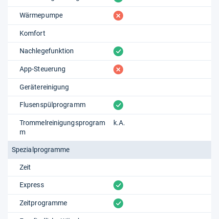
fehlt
Wärmepumpe
Komfort
vorhanden
Nachlegefunktion
fehlt
App-Steuerung
Gerätereinigung
vorhanden
Flusenspülprogramm
Trommelreinigungsprogram
k.A.
m
Spezialprogramme
Zeit
vorhanden
Express
vorhanden
Zeitprogramme