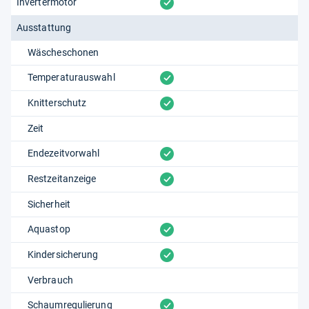
vorhanden
Invertermotor
Ausstattung
Wäscheschonen
vorhanden
Temperaturauswahl
vorhanden
Knitterschutz
Zeit
vorhanden
Endezeitvorwahl
vorhanden
Restzeitanzeige
Sicherheit
vorhanden
Aquastop
vorhanden
Kindersicherung
Verbrauch
vorhanden
Schaumregulierung