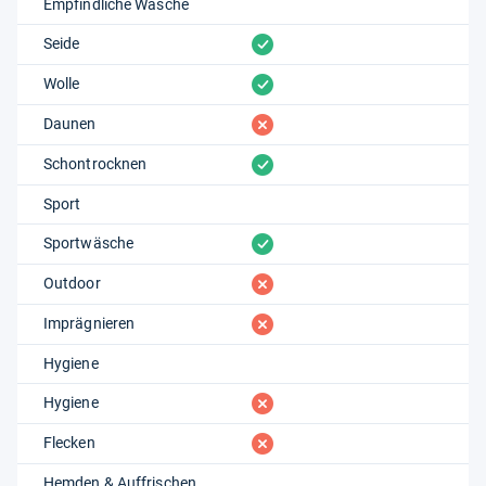
Empfindliche Wäsche
vorhanden
Seide
vorhanden
Wolle
fehlt
Daunen
vorhanden
Schontrocknen
Sport
vorhanden
Sportwäsche
fehlt
Outdoor
fehlt
Imprägnieren
Hygiene
fehlt
Hygiene
fehlt
Flecken
Hemden & Auffrischen