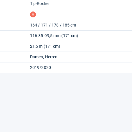
Tip-Rocker
fehlt
164 / 171 / 178 / 185 cm
116-85-99,5 mm (171 cm)
21,5 m (171 cm)
Damen
Herren
2019/2020