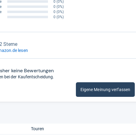
e
0
(0%)
e
0
(0%)
e
0
(0%)
0
(0%)
,2 Sterne
mazon.de lesen
isher keine Bewertungen
en bei der Kaufentscheidung.
Eigene Meinung verfassen
Touren