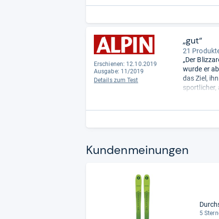
„gut“
21 Produkte
„Der Blizza
Erschienen: 12.10.2019
wurde er ab
Ausgabe: 11/2019
das Ziel, i
Details zum Test
sportlicher
auch mal bei
Kun­den­mei­nun­gen
Durch
5 Stern