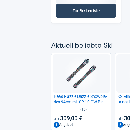
Zur Bestenliste
: Ski
Aktu­ell beliebte Ski
Head Razzle Dazzle Snowb­la­
K2 Min
des 94cm mit SP 10 GW Bin­
tain­sk
dung
(10)
309,00 €
30
1
2
Angebot
Ange