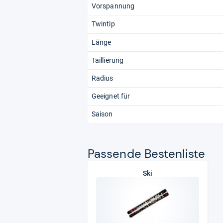
Vorspannung
Twintip
Länge
Taillierung
Radius
Geeignet für
Saison
Pas­sende Bes­ten­liste
Ski