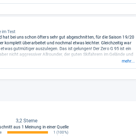
 im Test
rd hat bei uns schon öfters sehr gut abgeschnitten, für die Saison 19/20
er komplett überarbeitet und nochmal etwas leichter. Gleichzeitig war
hn etwas gutmütiger auszulegen. Das ist gelungen! Der Zero G 95 ist ein
, aber nicht aggressiver Allrounder, der guten Skifahrern im Gelände und
 einem Ausflug auf die Piste viel Spaß bereitet.“
mehr...
3,2 Sterne
schnitt aus
1 Meinung in einer Quelle
e
1
(100%)