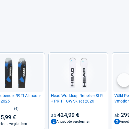
nä
d­ben­der 99TI All­moun­
Head World­cup Rebels e.SLR
Völkl Pe
i 2025
+ PR 11 GW Ski­set 2026
Vmo­tio
(4)
424,99 €
299
5,99 €
2
3
Angebote vergleichen
Angeb
bote vergleichen