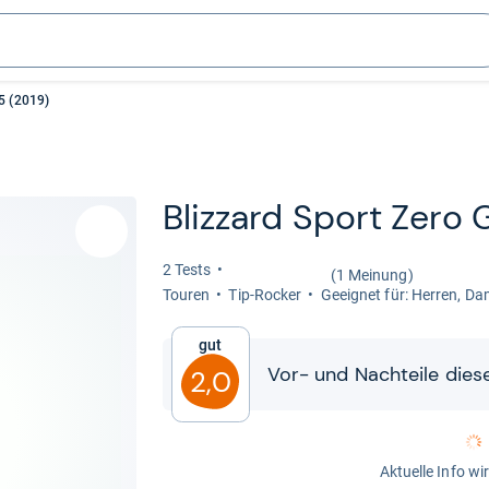
95 (2019)
Bliz­zard Sport Zero 
2 Tests
(1 Meinung)
Tou­ren
Tip-​Rocker
Geeig­net für: Her­ren, D
Gut
Vor-​​ und Nach­teile die­s
2,0
Aktuelle Info wi