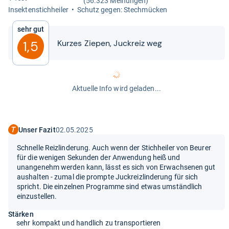
(56.323 Meinungen)
Insek­ten­stich­hei­ler
Schutz gegen: Stech­mücken
Sehr gut
Kur­zes Zie­pen, Juck­reiz weg
1,5
Aktuelle Info wird geladen...
Unser Fazit
02.05.2025
Schnelle Reizlinderung. Auch wenn der Stichheiler von Beurer
für die wenigen Sekunden der Anwendung heiß und
unangenehm werden kann, lässt es sich von Erwachsenen gut
aushalten - zumal die prompte Juckreizlinderung für sich
spricht. Die einzelnen Programme sind etwas umständlich
einzustellen.
Stärken
sehr kompakt und handlich zu transportieren