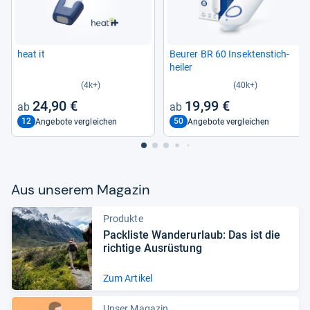
heat it
Beu­rer BR 60 Insek­ten­stich­
hei­ler
(4k+)
(40k+)
24,90 €
19,99 €
12
50
Angebote vergleichen
Angebote vergleichen
Aus unse­rem Maga­zin
Produkte
Pack­liste Wan­der­ur­laub: Das ist die
rich­tige Aus­rüs­tung
Zum Artikel
Unser Magazin