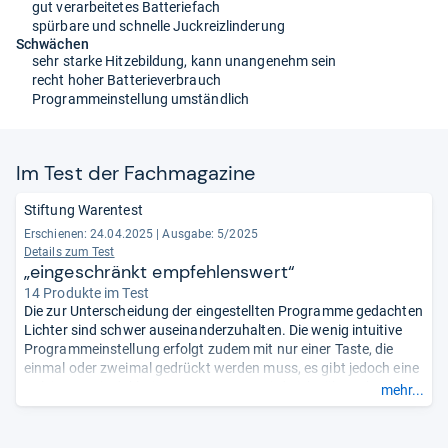
gut verarbeitetes Batteriefach
spürbare und schnelle Juckreizlinderung
Schwächen
sehr starke Hitzebildung, kann unangenehm sein
recht hoher Batterieverbrauch
Programmeinstellung umständlich
Im Test der Fach­ma­ga­zine
Stiftung Warentest
Erschienen: 24.04.2025
|
Ausgabe: 5/2025
Details zum Test
„eingeschränkt empfehlenswert“
14 Produkte im Test
Die zur Unterscheidung der eingestellten Programme gedachten
Lichter sind schwer auseinanderzuhalten. Die wenig intuitive
Programmeinstellung erfolgt zudem mit nur einer Taste, die
einmal oder zweimal gedrückt werden muss, es gibt jedoch eine
Anleitung. Die deklarierte Temperatur wird nicht überschritten &
mehr...
es kommt nicht zu Temperaturschwankungen. Nachweisbare
Kurzzeitwirkung gegen Mückenstiche.
- Zusammengefasst
durch unsere Redaktion.