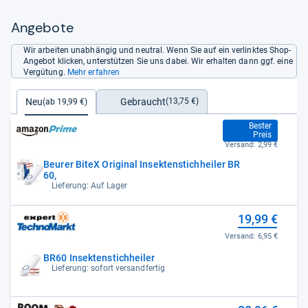
Angebote
Wir arbeiten unabhängig und neutral. Wenn Sie auf ein verlinktes Shop-
Angebot klicken, unterstützen Sie uns dabei. Wir erhalten dann ggf. eine
Vergütung.
Mehr erfahren
Gebraucht
Neu
(13,75 €)
(ab 19,99 €)
19,99 €
Bester
Preis
Versand:
2,99 €
Beurer BiteX Original Insektenstichheiler BR
60,
Lieferung: Auf Lager
19,99 €
Versand:
6,95 €
BR60 Insektenstichheiler
Lieferung: sofort versandfertig