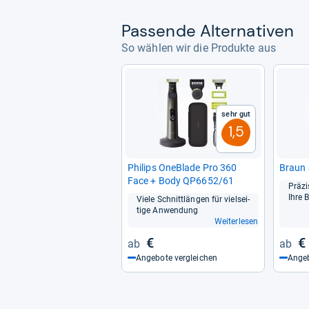
Pas­sende Alter­na­ti­ven
So wählen wir die Produkte aus
Sehr gut
1,5
Phi­lips OneB­lade Pro 360
Braun 
Face + Body QP6652/61
Prä­zi
Ihre B
Viele Schnitt­län­gen für viel­sei­
tige Anwen­dung
Weiterlesen
€
€
Angebote vergleichen
Angeb