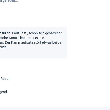
rd geladen...
rasuren. Laut Test „schön fein gehaltener
Hohe Kontrolle durch flexible
en. Der Kammaufsatz stört etwas bei der
lide.
e Rasur
agend