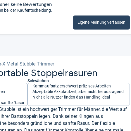
isher keine Bewertungen
en bei der Kaufentscheidung.
Eigene Meinung verfassen
r-X Metal Stubble Trimmer
r­ta­ble Stop­pel­ra­su­ren
Schwächen
Kammaufsatz erschwert präzises Arbeiten
ren
Akzeptable Akkulaufzeit, aber nicht herausragend
Nicht alle Nutzer finden das Handling ideal
 sanfte Rasur
tubble ist ein hochwertiger Trimmer für Männer, die Wert auf
ihrer Bartstoppeln legen. Dank seiner Klingen aus
eine besonders gründliche und sanfte Rasur. Der flexible
nturen an. Das sorgt für mehr Kontrolle über eine optimale