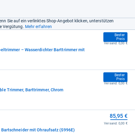
nn Sie auf ein verlinktes Shop-Angebot klicken, unterstützen
ine Vergütung.
Mehr erfahren
84,99 €
Bester
Preis
Versand:
0,00 €
peltrimmer – Wasserdichter Barttrimmer mit
84,99 €
Bester
Preis
Versand:
0,00 €
ble Trimmer, Barttrimmer, Chrom
85,95 €
Versand:
0,00 €
 Bartschneider mit Ohraufsatz (S996E)