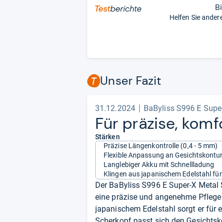
B
Helfen Sie ander
Unser Fazit
31.12.2024
BaByliss S996 E Supe
Für prä­zise, kom­fo
Stärken
Präzise Längenkontrolle (0,4 - 5 mm)
Flexible Anpassung an Gesichtskontu
Langlebiger Akku mit Schnellladung
Klingen aus japanischem Edelstahl für
Der BaByliss S996 E Super-X Metal S
eine präzise und angenehme Pflege 
japanischem Edelstahl sorgt er für 
Scherkopf passt sich den Gesichtsko