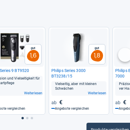
Gut
Gut
1,6
1,8
nä
Series 9 BT9520
Phi­lips Series 3000
Phi­lips
BT3238/15
7000
­sion und Viel­sei­tig­keit für
art­pflege
Viel­sei­tig, aber mit klei­nen
Prä­zis
Schwä­chen
ver Haa
Weiterlesen
Weiterlesen
€
€
ote vergleichen
Angebote vergleichen
Angebo
Produkte vergleichen