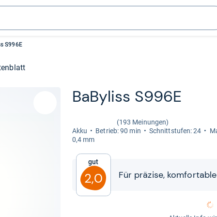
ss S996E
enblatt
BaBy­liss S996E
(193 Meinungen)
Akku
Betrieb: 90 min
Schnitt­stu­fen: 24
Ma
0,4 mm
Gut
Für prä­zise, kom­for­ta­ble
2,0