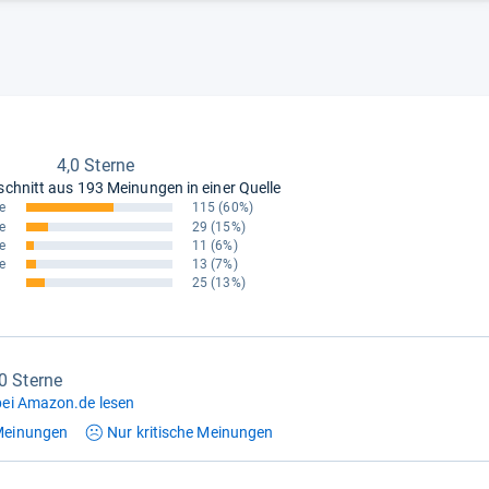
4,0 Sterne
schnitt aus
193 Meinungen in einer Quelle
e
115
(60%)
e
29
(15%)
e
11
(6%)
e
13
(7%)
25
(13%)
,0 Sterne
ei Amazon.de lesen
einungen
Nur kritische
Meinungen