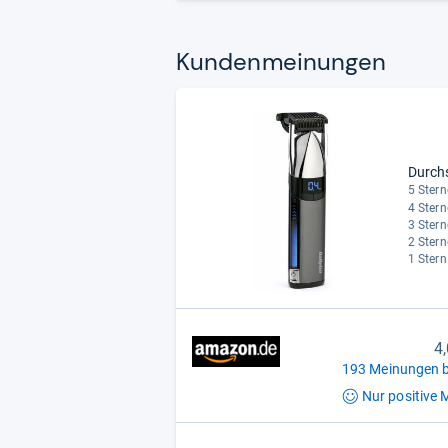
Kun­den­mei­nun­gen
Durch
5 Stern
4 Stern
3 Stern
2 Stern
1 Stern
4
193 Meinungen b
Nur positive
M