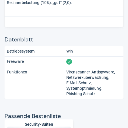
Rechnerbelastung (10%): „gut“ (2,0).
Datenblatt
Betriebssystem
Win
vorhanden
Freeware
Funktionen
Virenscanner
Antispyware
Netzwerküberwachung
E-Mail-Schutz
Systemoptimierung
Phishing-Schutz
Pas­sende Bes­ten­liste
Security-Suiten