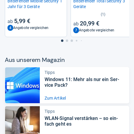
Bit­de­fen­der Mobile Secu­rity 1
Bit­de­fen­der Total Secu­rity 3
Jahr für 3 Geräte
Geräte
(1)
5,99 €
20,99 €
4
Angebote vergleichen
7
Angebote vergleichen
Aus unse­rem Maga­zin
Tipps
Win­dows 11: Mehr als nur ein Ser­
vice Pack?
Zum Artikel
Tipps
WLAN-​Signal ver­stär­ken – so ein­
fach geht es