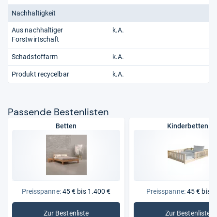
Nachhaltigkeit
Aus nachhaltiger
k.A.
Forstwirtschaft
Schadstoffarm
k.A.
Produkt recycelbar
k.A.
Pas­sende Bes­ten­lis­ten
Betten
Kinderbetten
Preisspanne:
45 € bis 1.400 €
Preisspanne:
45 € bis 3
Zur Bestenliste
Zur Bestenliste