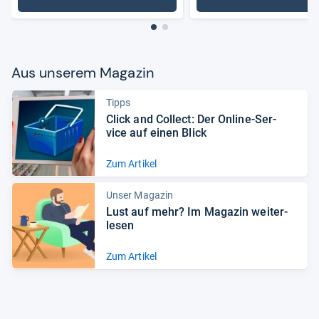
: Betten
: Kinderb
Aus unse­rem Maga­zin
Tipps
Click and Col­lect: Der Online-​Ser­
vice auf einen Blick
Zum Artikel
Unser Magazin
Lust auf mehr? Im Maga­zin wei­ter­
le­sen
Zum Artikel