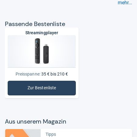
mehr...
Pas­sende Bes­ten­liste
Streamingplayer
Preisspanne:
35 € bis 210 €
Zur Bestenliste
: Streamingplayer
Aus unse­rem Maga­zin
Tipps