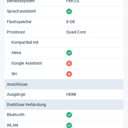
Betriebssystem
Fire OS
vorhanden
Sprachassistent
Flashspeicher
8 GB
Prozessor
Quad-Core
Kompatibel mit
vorhanden
Alexa
fehlt
Google Assistant
fehlt
Siri
Anschlüsse
Ausgänge
HDMI
Drahtlose Verbindung
vorhanden
Bluetooth
vorhanden
WLAN