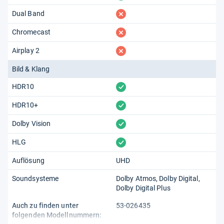
fehlt
Dual Band
fehlt
Chromecast
fehlt
Airplay 2
Bild & Klang
vorhanden
HDR10
vorhanden
HDR10+
vorhanden
Dolby Vision
vorhanden
HLG
Auflösung
UHD
Soundsysteme
Dolby Atmos
Dolby Digital
Dolby Digital Plus
Auch zu finden unter
53-026435
folgenden Modellnummern: