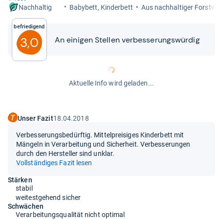
Baby­bett, Kin­der­bett
Aus nach­hal­ti­ger Forst­wi
Nachhaltig
Befriedigend
3,0
An eini­gen Stel­len ver­bes­se­rungs­wür­dig
Aktuelle Info wird geladen...
Unser Fazit
18.04.2018
Verbesserungsbedürftig. Mittelpreisiges Kinderbett mit
Mängeln in Verarbeitung und Sicherheit. Verbesserungen
durch den Hersteller sind unklar.
Vollständiges Fazit lesen
Stärken
stabil
weitestgehend sicher
Schwächen
Verarbeitungsqualität nicht optimal