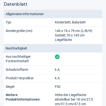
Datenblatt
Allgemeine Informationen
Typ
Kinderbett
Babybett
Sondergröße (cm)
146 x 76 x 79 cm (L/B/H)
Gestell; 70 x 140 cm
Liegefläche
Nachhaltigkeit
vorhanden
Aus nachhaltiger
Forstwirtschaft
Schadstoffarm
k.A.
Produkt recycelbar
k.A.
Siegel
FSC
Weitere
Höhe der Liegefläche
Produktinformationen:
einstellbar bei 18 cm/27,5
cm/37,5 cm/47,5 cm