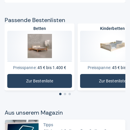
Pas­sende Bes­ten­lis­ten
Betten
Kinderbetten
Preisspanne:
45 € bis 1.400 €
Preisspanne:
45 € bis 3
Zur Bestenliste
Zur Bestenliste
: Betten
: Kinderb
Aus unse­rem Maga­zin
Tipps