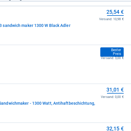
25,54 €
Versand:
10,98 €
 sandwich maker 1300 W Black Adler
26,91 €
Bester
Preis
Versand:
3,00 €
31,01 €
Versand:
0,00 €
ndwichmaker - 1300 Watt, Antihaftbeschichtung,
32,15 €