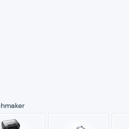
ch­ma­ker