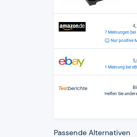
4
7 Meinungen bei
Nur positive
M
5
1 Meinung bei eB
B
Helfen Sie ander
Pas­sende Alter­na­ti­ven