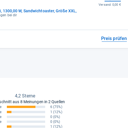
Versand:
0,00 €
 1300,00 W, Sandwichtoaster, Größe XXL,
agen bei dir
Preis prüfen
4,2 Sterne
schnitt aus
8 Meinungen in 2 Quellen
e
6
(75%)
e
1
(12%)
e
0
(0%)
e
0
(0%)
1
(12%)