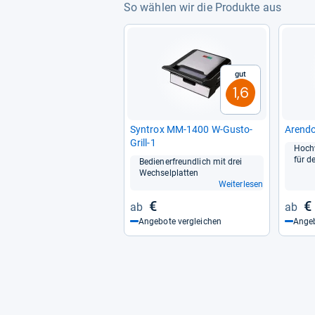
So wählen wir die Produkte aus
Gut
1,6
Syn­trox MM-​1400 W-​Gusto-​
Arendo
Grill-​1
Hoch­
für d
Bediener­freund­lich mit drei
Wech­sel­plat­ten
Weiterlesen
€
€
Angebote vergleichen
Angeb