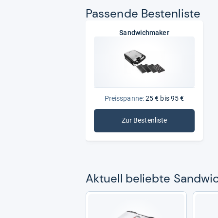
Pas­sende Bes­ten­liste
Sandwichmaker
Preisspanne:
25 € bis 95 €
Zur Bestenliste
: Sandwichmaker
Aktu­ell beliebte Sand­wi