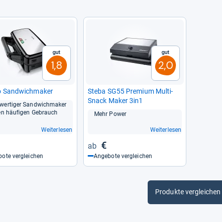
Gut
Gut
1,8
2,0
 Sand­wich­ma­ker
Steba SG55 Pre­mium Multi-​
Snack Maker 3in1
wer­ti­ger Sand­wich­ma­ker
en häu­fi­gen Gebrauch
Mehr Power
Weiterlesen
Weiterlesen
€
ote vergleichen
Angebote vergleichen
Produkte vergleichen