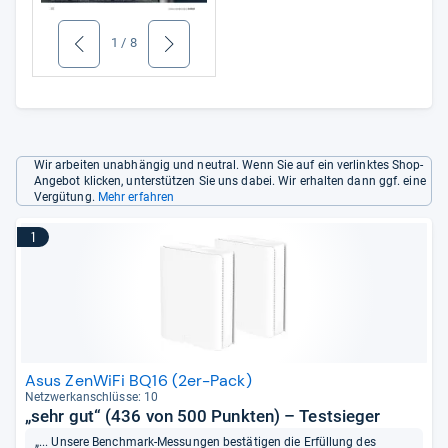
1
/
8
zurück
weiter
Wir arbeiten unabhängig und neutral. Wenn Sie auf ein verlinktes Shop-
Angebot klicken, unterstützen Sie uns dabei. Wir erhalten dann ggf. eine
Vergütung.
Mehr erfahren
1
Asus ZenWiFi BQ16 (2er-Pack)
Netz­werk­an­schlüsse: 10
„sehr gut“ (436 von 500 Punkten) – Testsieger
„... Unsere Benchmark-Messungen bestätigen die Erfüllung des