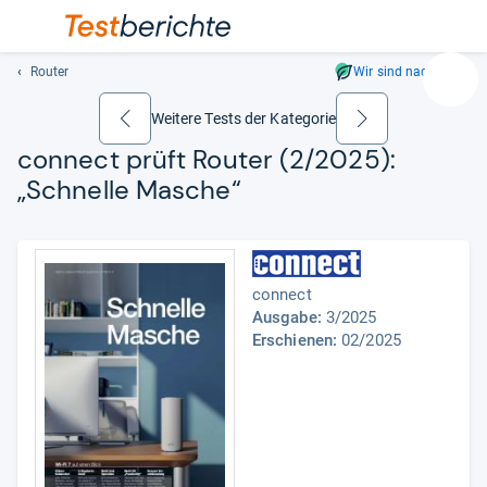
Router
Wir sind nachhaltig
Suc
Geben
Weitere Tests der Kategorie
zurück
weiter
Sie
connect prüft Rou­ter (2/2025):
mindest
„Schnelle Masche“
drei
Zeichen
ein.
Vorschl
erschei
connect
automat
Ausgabe:
3/2025
und
Erschienen:
02/2025
lassen
sich
mit
den
Pfeiltas
auswähl