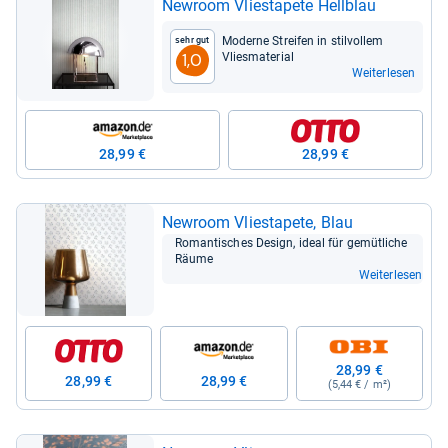
Newroom Vlie­sta­pete Hell­blau
Moderne Strei­fen in stil­vol­lem
Sehr gut
Vlies­ma­te­rial
1,0
Weiterlesen
28,99 €
28,99 €
Newroom Vlie­sta­pete, Blau
Roman­ti­sches Design, ideal für gemüt­li­che
Räume
Weiterlesen
28,99 €
28,99 €
28,99 €
(5,44 € / m²)