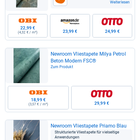
Weiterlesen
22,99 €
23,99 €
24,99 €
(4,32 € / m²)
Newroom Vlie­sta­pete Milya Petrol
Beton Modern FSC®
Zum Produkt
18,99 €
29,99 €
(3,57 € / m²)
Newroom Vlie­sta­pete Priamo Blau
Struk­tu­rierte Vlie­sta­pete für viel­sei­tige
Anwen­dun­gen