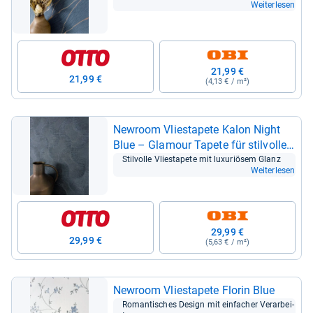
Weiterlesen
21,99 €
21,99 €
(4,13 € / m²)
Newroom Vlie­sta­pete Kalon Night
Blue – Gla­mour Tapete für stil­volle
Räume
Stil­volle Vlie­sta­pete mit luxu­ri­ösem Glanz
Weiterlesen
29,99 €
29,99 €
(5,63 € / m²)
Newroom Vlie­sta­pete Flo­rin Blue
Roman­ti­sches Design mit ein­fa­cher Ver­ar­bei­