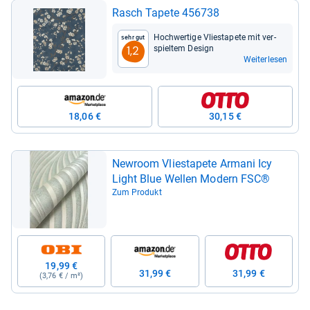
Rasch Tapete 456738
Hoch­wer­tige Vlie­sta­pete mit ver­
Sehr gut
spiel­tem Design
1,2
Weiterlesen
18,06 €
30,15 €
Newroom Vlie­sta­pete Armani Icy
Light Blue Wel­len Modern FSC®
Zum Produkt
19,99 €
31,99 €
31,99 €
(3,76 € / m²)