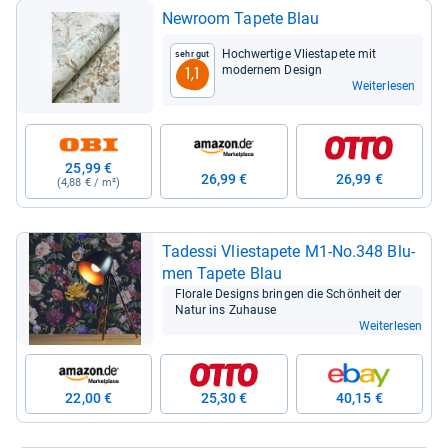
Newroom Tapete Blau
Hoch­wer­tige Vlie­sta­pete mit
Sehr gut
moder­nem Design
1,1
Weiterlesen
25,99 €
26,99 €
26,99 €
(4,88 € / m²)
Tadessi Vlie­sta­pete M1-​No.348 Blu­
men Tapete Blau
Flo­rale Desi­gns brin­gen die Schön­heit der
Natur ins Zuhause
Weiterlesen
22,00 €
25,30 €
40,15 €