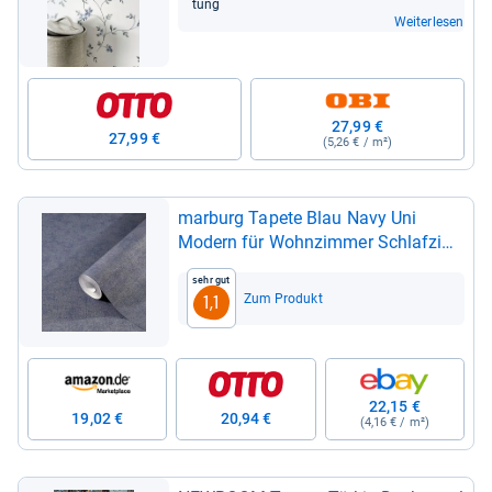
tung
Weiterlesen
27,99 €
27,99 €
(5,26 € / m²)
mar­burg Tapete Blau Navy Uni
Modern für Wohn­zim­mer Schlaf­zim­
mer oder Küche Made in Ger­many
Sehr gut
Pre­mium Qua­li­tät 32412
Zum Produkt
1,1
22,15 €
19,02 €
20,94 €
(4,16 € / m²)