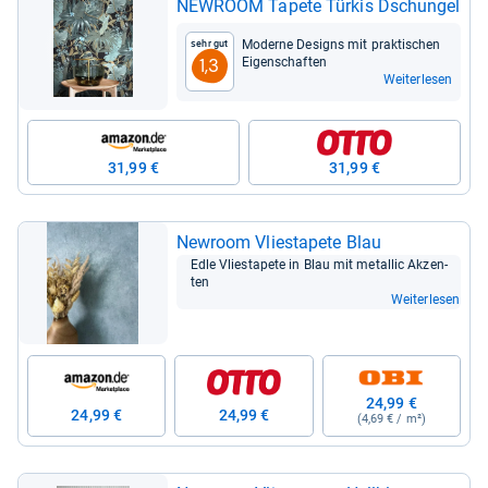
NEWROOM Tapete Tür­kis Dschun­gel
Moderne Desi­gns mit prak­ti­schen
Sehr gut
Eigen­schaf­ten
1,3
Weiterlesen
31,99 €
31,99 €
Newroom Vlie­sta­pete Blau
Edle Vlie­sta­pete in Blau mit metal­lic Akzen­
ten
Weiterlesen
24,99 €
24,99 €
24,99 €
(4,69 € / m²)