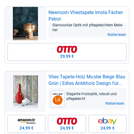
Newroom Vlie­sta­pete Imola Fächer
Petrol
Gla­mou­röse Optik mit pfle­ge­leich­tem Mate­
rial
Weiterlesen
29,99 €
Vlies Tapete Holz Mus­ter Beige Blau
Grün | Edles Antik­holz Design für
jeden Raum
Ele­gante Hol­z­op­tik, robust und
Sehr gut
pfle­ge­leicht
1,4
Weiterlesen
24,99 €
24,99 €
24,99 €