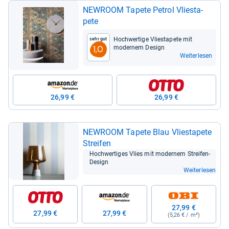
NEWROOM Tapete Petrol Vlie­sta­
pete
Hoch­wer­tige Vlie­sta­pete mit
Sehr gut
moder­nem Design
1,0
Weiterlesen
26,99 €
26,99 €
NEWROOM Tapete Blau Vlie­sta­pete
Strei­fen
Hoch­wer­ti­ges Vlies mit moder­nem Strei­fen-​
Design
Weiterlesen
27,99 €
27,99 €
27,99 €
(5,26 € / m²)