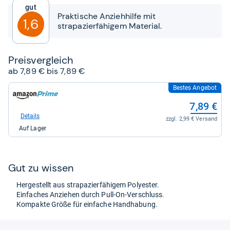
5
Gut
Sternen
Praktische Anziehhilfe mit
1,6
strapazierfähigem Material.
Preis­ver­gleich
ab 7,89 € bis 7,89 €
Bestes Angebot
zum
Shop:
7,89 €
bei
Amazon.de
Details
zzgl. 2,99 € Versand
für
Auf Lager
7,89
kaufen.
Gut zu wis­sen
Her­ge­stellt aus stra­pa­zier­fä­hi­gem Poly­es­ter.
Ein­fa­ches Anzie­hen durch Pull-​On-​Ver­schluss.
Kom­pakte Größe für ein­fa­che Hand­ha­bung.