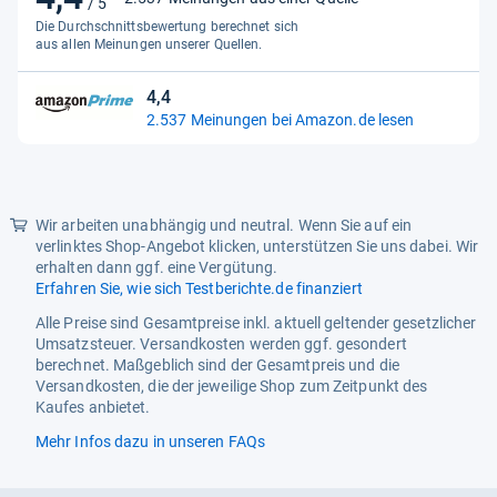
/ 5
von
Die Durchschnittsbewertung berechnet sich
Muster
Einfarbig
5
aus allen Meinungen unserer Quellen.
Sternen
Produktabmessungen
23 X 16 X 2 Cm; 80 Gramm
4,4
4,4
Produktart
Strumpfanziehhilfe
2.537 Meinungen bei Amazon.de lesen
von
Stückzahl
1 Stück
5
Sternen
Teilenummer
Sockhelper
Wir arbeiten unabhängig und neutral. Wenn Sie auf ein
Ursprungsland
China
verlinktes Shop-Angebot klicken, unterstützen Sie uns dabei. Wir
erhalten dann ggf. eine Vergütung.
Verpackungsabmessungen
25,8 X 10,6 X 7,3 Cm; 80
Erfahren Sie, wie sich Testberichte.de finanziert
Gramm
Alle Preise sind Gesamtpreise inkl. aktuell geltender gesetzlicher
Verschlussart
Pull-on
Umsatzsteuer. Versandkosten werden ggf. gesondert
berechnet. Maßgeblich sind der Gesamtpreis und die
Versandkosten, die der jeweilige Shop zum Zeitpunkt des
Kaufes anbietet.
Mehr Infos dazu in unseren FAQs