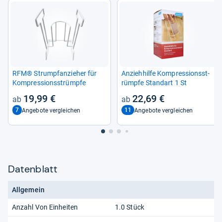
RFM® Strumpf­an­zie­her für
Anzieh­hilfe Kom­pres­si­onss­t­
Kom­pres­si­onss­t­rümpfe
rümpfe Stan­dart 1 St
19,99 €
22,69 €
7
11
Angebote vergleichen
Angebote vergleichen
Datenblatt
Allgemein
Anzahl Von Einheiten
1.0 Stück