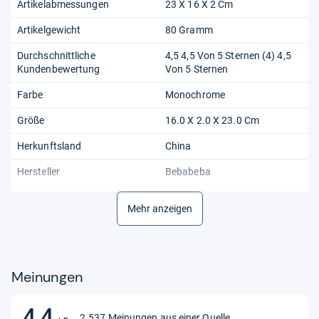
Artikelabmessungen
23 X 16 X 2 Cm
Artikelgewicht
80 Gramm
Durchschnittliche
4,5 4,5 Von 5 Sternen (4) 4,5
Kundenbewertung
Von 5 Sternen
Farbe
Monochrome
Größe
16.0 X 2.0 X 23.0 Cm
Herkunftsland
China
Hersteller
Bebabeba
Herstellerreferenz
Tjy2016-001
Mehr anzeigen
Ist Das Produkt Für Rechts-
Beide
Oder Linkshänder?
Kundenrezensionen
4,4 4,4 Von 5 Sternen
Meinungen
Markenname
Bebabeba
4,4
4,4
Material
Nylon, Spandex
2.537 Meinungen aus einer Quelle