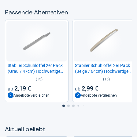
Pas­sende Alter­na­ti­ven
Sta­bi­ler Schuh­löf­fel 2er Pack
Sta­bi­ler Schuh­löf­fel 2er Pack
(Grau / 47cm) Hoch­wer­tige
(Beige / 64cm) Hoch­wer­tige
Schuh­an­zieh­hilfe vers. Grö­
Schuh­an­zieh­hilfe vers. Grö­
(15)
(15)
ßen
ßen
2,19 €
2,99 €
2
2
Angebote vergleichen
Angebote vergleichen
Aktu­ell beliebt