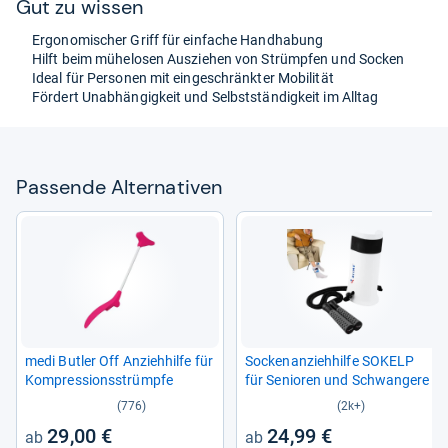
Gut zu wis­sen
Ergo­no­mi­scher Griff für ein­fa­che Hand­ha­bung
Hilft beim mühe­lo­sen Aus­zie­hen von Strümp­fen und Socken
Ideal für Per­so­nen mit ein­ge­schränk­ter Mobi­li­tät
För­dert Unab­hän­gig­keit und Selbst­stän­dig­keit im All­tag
Pas­sende Alter­na­ti­ven
medi But­ler Off Anzieh­hilfe für
Socken­an­zieh­hilfe SOKELP
Kom­pres­si­onss­t­rümpfe
für Senio­ren und Schwan­gere
(776)
(2k+)
29,00 €
24,99 €