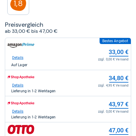
1,8
Preis­ver­gleich
ab 33,00 € bis 47,00 €
Bestes Angebot
zum
Shop:
33,00 €
bei
Amazon.de
Details
zzgl. 0,00 € Versand
für
Auf Lager
33,00
kaufen.
zum
34,80 €
Shop:
bei
Details
zzgl. 4,95 € Versand
Shop
Lieferung in 1-2 Werktagen
Apotheke
DE
zum
43,97 €
für
Shop:
34,80
bei
Details
zzgl. 0,00 € Versand
kaufen.
Shop
Lieferung in 1-2 Werktagen
Apotheke
DE
zum
47,00 €
für
Shop:
43,97