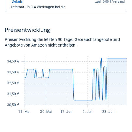
bei
Details
zzgl. 0,00 € Versand
kaufen.
Otto.de
lieferbar - in 3-4 Werktagen bei dir
für
47,00
kaufen.
Preis­ent­wick­lung
Preisentwicklung der letzten 90 Tage. Gebrauchtangebote und
Angebote von Amazon nicht enthalten.