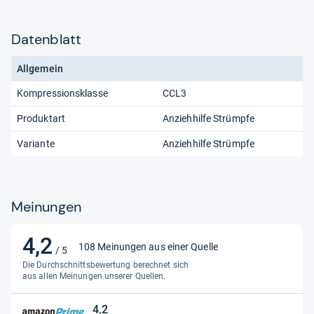
Datenblatt
Allgemein
Kompressionsklasse
CCL3
Produktart
Anziehhilfe Strümpfe
Variante
Anziehhilfe Strümpfe
Meinungen
4,2
4,2
108 Meinungen aus einer Quelle
/ 5
von
Die Durchschnittsbewertung berechnet sich
5
aus allen Meinungen unserer Quellen.
Sternen
4,2