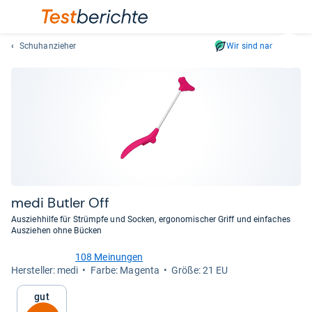
Schuhanzieher
Wir sind nachhaltig
Suc
Geben
Sie
mindest
drei
Zeichen
ein.
Vorschl
erschei
automat
medi But­ler Off
und
Ausziehhilfe für Strümpfe und Socken, ergonomischer Griff und einfaches
lassen
Ausziehen ohne Bücken
sich
108 Meinungen
mit
4,2
Her­stel­ler: medi
Farbe: Magenta
Größe: 21 EU
den
von
Pfeiltas
5
Gut
Sternen
auswähl