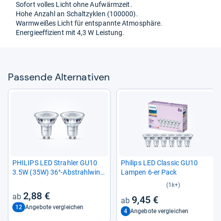
Sofort vol­les Licht ohne Auf­wärm­zeit.
Hohe Anzahl an Schalt­zy­klen (100000).
Warm­wei­ßes Licht für ent­spannte Atmo­sphäre.
Ener­gie­ef­fi­zi­ent mit 4,3 W Leis­tung.
Pas­sende Alter­na­ti­ven
PHI­LIPS LED Strah­ler GU10
Phi­lips LED Clas­sic GU10
3.5W (35W) 36°-​Abstrahl­win­
Lam­pen 6-​er Pack
kel warm­weis­ses Licht
(1k+)
2,88 €
9,45 €
12
Angebote vergleichen
4
Angebote vergleichen