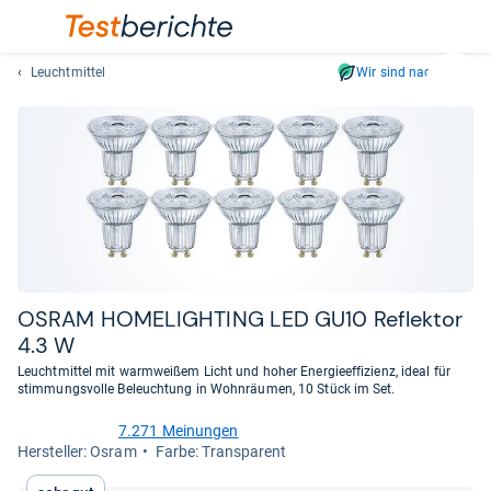
Leuchtmittel
Wir sind nachhaltig
Suc
Geben
Sie
mindest
drei
Zeichen
ein.
Vorschl
erschei
automat
OSRAM HOME­LIGH­TING LED GU10 Reflek­tor
und
4.3 W
lassen
Leuchtmittel mit warmweißem Licht und hoher Energieeffizienz, ideal für
sich
stimmungsvolle Beleuchtung in Wohnräumen, 10 Stück im Set.
mit
den
7.271 Meinungen
4,7
Her­stel­ler: Osram
Farbe: Transparent
Pfeiltas
von
auswähl
5