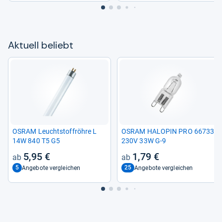
Aktu­ell beliebt
OSRAM Leucht­stoff­röhre L
OSRAM HALO­PIN PRO 66733
14W 840 T5 G5
230V 33W G-​9
5,95 €
1,79 €
5
25
Angebote vergleichen
Angebote vergleichen