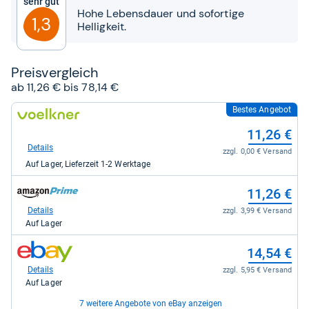
Sehr gut
Sternen
Hohe Lebensdauer und sofortige
1,3
Helligkeit.
Preis­ver­gleich
ab 11,26 € bis 78,14 €
Bestes Angebot
zum
Shop:
11,26 €
bei
voelkner.de
Details
zzgl. 0,00 € Versand
für
Auf Lager, Lieferzeit 1-2 Werktage
11,26
kaufen.
zum
11,26 €
Shop:
bei
Details
zzgl. 3,99 € Versand
Amazon.de
Auf Lager
für
11,26
zum
14,54 €
kaufen.
Shop:
bei
Details
zzgl. 5,95 € Versand
eBay
Auf Lager
für
14,54
7 weitere Angebote von eBay anzeigen