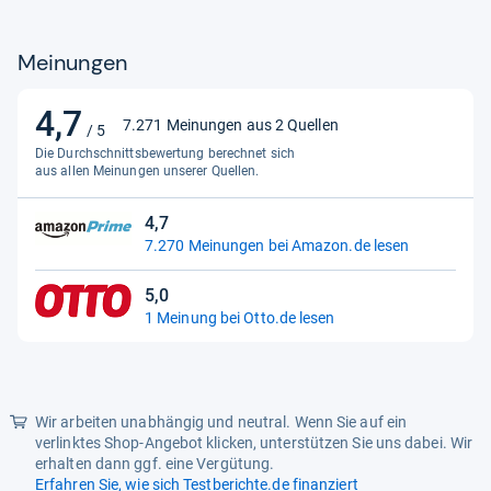
Eu Energy Label Efficiency
A To G
Meinungen
Class
Incandescent Equivalent
4.3
4,7
4,7
Wattage
7.271 Meinungen aus 2 Quellen
/ 5
von
Die Durchschnittsbewertung berechnet sich
Indoor Outdoor Usage
Indoor
5
aus allen Meinungen unserer Quellen.
Sternen
Is Fragile
Yes
4,7
4,7
Item Package Quantity
1
7.270 Meinungen bei Amazon.de lesen
von
Item Shape
Reflektor (R)
5
5,0
Sternen
5,0
Light Color
Warmweiß
1 Meinung bei Otto.de lesen
von
5
Light Output Maximum
350
Sternen
Light Source Operating Life
15000.0
Wir arbeiten unabhängig und neutral. Wenn Sie auf ein
Light Source Type
Led
verlinktes Shop-Angebot klicken, unterstützen Sie uns dabei. Wir
erhalten dann ggf. eine Vergütung.
Light Source Wattage
4.3
Erfahren Sie, wie sich Testberichte.de finanziert