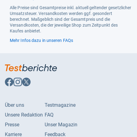
Light Type
Leuchtmittel
Alle Preise sind Gesamtpreise inkl. aktuell geltender gesetzlicher
Umsatzsteuer. Versandkosten werden ggf. gesondert
Model Name
St Par 16
berechnet. Maßgeblich sind der Gesamtpreis und die
Versandkosten, die der jeweilige Shop zum Zeitpunkt des
Model Number
St Par 16 50 36 °
Kaufes anbietet.
Package Dimensions LxWxH
10.24x5.35x4.69 Inches
Mehr Infos dazu in unseren FAQs
Part Number
4058075036697
Pattern
Box 10
Power Consumption
4.3
Auf
Auf
Auf
Power Plug Type
No Plug
Facebook
Instagram
X
folgen
folgen
folgen
Recommended Browse Nodes
2656846031, 213084031
Über uns
Testmagazine
Size
10-Pack
Unsere Redaktion
FAQ
Specific Uses For Product
Ideal Für Den Außenbereich
Presse
Unser Magazin
Style
50W
Karriere
Feedback