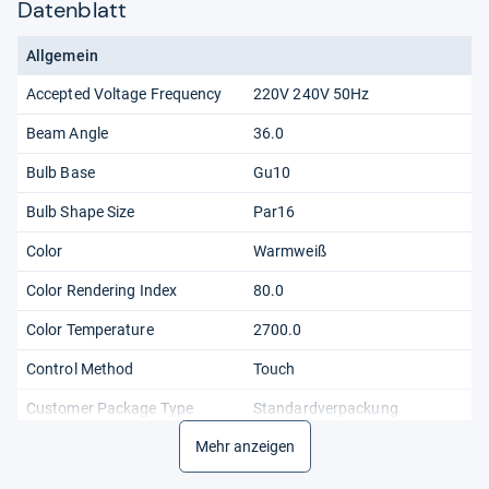
Datenblatt
Allgemein
Accepted Voltage Frequency
220V 240V 50Hz
Beam Angle
36.0
Bulb Base
Gu10
Bulb Shape Size
Par16
Color
Warmweiß
Color Rendering Index
80.0
Color Temperature
2700.0
Control Method
Touch
Customer Package Type
Standardverpackung
Mehr anzeigen
Efficiency
F
Eprel Registration Number
522947