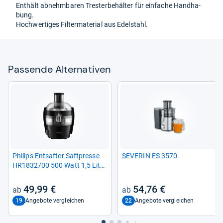
Ent­hält abnehm­ba­ren Tres­ter­be­häl­ter für ein­fa­che Hand­ha­
bung.
Hoch­wer­ti­ges Fil­ter­ma­te­rial aus Edel­stahl.
Pas­sende Alter­na­ti­ven
Phi­lips Ent­saf­ter Saft­presse
SEVE­RIN ES 3570
HR1832/00 500 Watt 1,5 Liter
schwarz
49,99 €
54,76 €
19
22
Angebote vergleichen
Angebote vergleichen