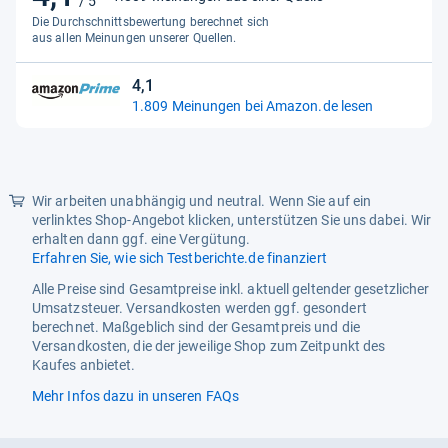
/ 5
von
Die Durchschnittsbewertung berechnet sich
Höhe
29,5 mm
5
aus allen Meinungen unserer Quellen.
Sternen
Tiefe
26 mm
4,1
4,1
Material
1.809 Meinungen bei Amazon.de lesen
von
5
Filtermaterial
Edelstahl
Sternen
Gehäusematerial
Kunststoff
Wir arbeiten unabhängig und neutral. Wenn Sie auf ein
Energie
verlinktes Shop-Angebot klicken, unterstützen Sie uns dabei. Wir
erhalten dann ggf. eine Vergütung.
Leistung
350 W
Erfahren Sie, wie sich Testberichte.de finanziert
Verpackungsdaten
Alle Preise sind Gesamtpreise inkl. aktuell geltender gesetzlicher
Umsatzsteuer. Versandkosten werden ggf. gesondert
Paketgewicht
2,5 kg
berechnet. Maßgeblich sind der Gesamtpreis und die
Versandkosten, die der jeweilige Shop zum Zeitpunkt des
Reinigungsbürste
Nein
Kaufes anbietet.
Verpackungsbreite
220 mm
Mehr Infos dazu in unseren FAQs
Verpackungshöhe
320 mm