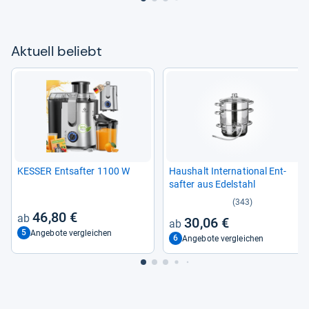
Aktu­ell beliebt
KES­SER Ent­saf­ter 1100 W
Haus­halt Inter­na­tio­nal Ent­
saf­ter aus Edel­stahl
(343)
46,80 €
30,06 €
5
Angebote vergleichen
6
Angebote vergleichen