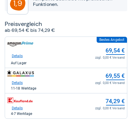
1,9
Funktionen.
Preis­ver­gleich
ab 69,54 € bis 74,29 €
Bestes Angebot
zum
Shop:
69,54 €
bei
Amazon.de
Details
zzgl. 0,00 € Versand
für
Auf Lager
69,54
kaufen.
zum
69,55 €
Shop:
bei
Details
zzgl. 0,00 € Versand
galaxus
11-18 Werktage
für
69,55
zum
74,29 €
kaufen.
Shop:
bei
Details
zzgl. 0,00 € Versand
Kaufland
4-7 Werktage
für
74,29
kaufen.