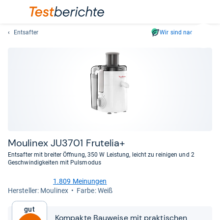
Entsafter
Wir sind nachhaltig
Suc
Geben
Sie
mindest
drei
Zeichen
ein.
Vorschl
erschei
automat
Mou­li­nex JU3701 Fru­te­lia+
und
Entsafter mit breiter Öffnung, 350 W Leistung, leicht zu reinigen und 2
lassen
Geschwindigkeiten mit Pulsmodus
sich
1.809 Meinungen
mit
4,1
Her­stel­ler: Moulinex
Farbe: Weiß
den
von
Pfeiltas
5
Gut
Sternen
auswähl
Kompakte Bauweise mit praktischen