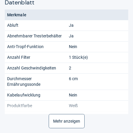
Datenblatt
Merkmale
Abluft
Ja
Abnehmbarer Tresterbehälter
Ja
Anti-Tropf-Funktion
Nein
Anzahl Filter
1 Stück(e)
Anzahl Geschwindigkeiten
2
Durchmesser
6 cm
Ernährungssonde
Kabelaufwicklung
Nein
Produktfarbe
Weiß
Produkttyp
Zentrifugal-Entsafter
Mehr anzeigen
Pulpe Behälterkapazität
0,95 l