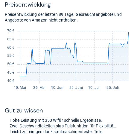
Preis­ent­wick­lung
Preisentwicklung der letzten 89 Tage. Gebrauchtangebote und
Angebote von Amazon nicht enthalten.
Gut zu wis­sen
Hohe Leis­tung mit 350 W für schnelle Ergeb­nisse.
Zwei Geschwin­dig­kei­ten plus Puls­funk­tion für Fle­xi­bi­li­tät.
Leicht zu rei­ni­gen dank spül­ma­schi­nen­fes­ter Teile.