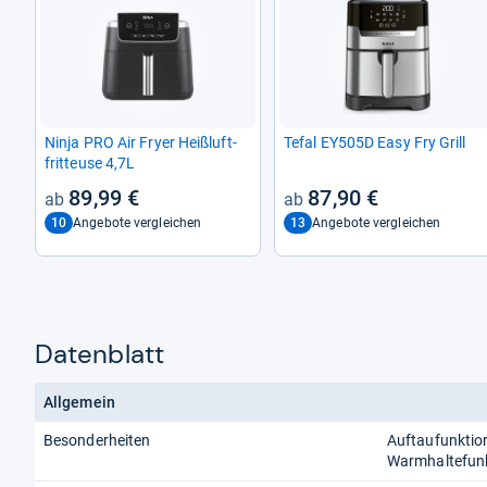
Ninja PRO Air Fryer Heiß­luft­
Tefal EY505D Easy Fry Grill
frit­teuse 4,7L
89,99 €
87,90 €
10
13
Angebote vergleichen
Angebote vergleichen
Datenblatt
Allgemein
Besonderheiten
Auftaufunktion
Warmhaltefun