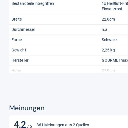
Bestandteile inbegriffen
1x Heißluft-Fri
Einsatzrost
Breite
22,8cm
Durchmesser
n.a.
Farbe
Schwarz
Gewicht
2,25 kg
Hersteller
GOURMETmax
Höhe
27,9cm
Kapazität
2,3 Liter
Leistung
1000 Watt
Meinungen
4,2
4,2
361 Meinungen aus 2 Quellen
/ 5