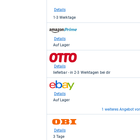
bei
Kaufland
Details
für
1-3 Werktage
29,89
kaufen.
zum
Shop:
bei
Details
Amazon.de
Auf Lager
für
29,89
zum
kaufen.
Shop:
bei
Details
Otto.de
lieferbar - in 2-3 Werktagen bei dir
für
34,99
zum
kaufen.
Shop:
bei
Details
eBay
Auf Lager
für
44,99
1 weiteres Angebot vo
kaufen.
zum
zum
Shop:
Shop:
bei
bei
Details
Details
eBay
OBI
Auf Lager
3 Tage
für
für