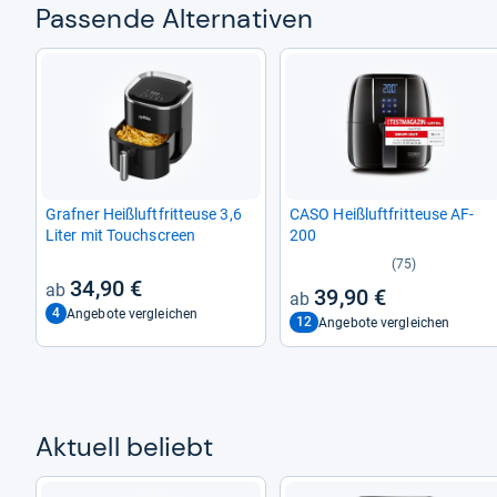
Pas­sende Alter­na­ti­ven
Graf­ner Heiß­luft­frit­teuse 3,6
CASO Heiß­luft­frit­teuse AF-​
Liter mit Touch­s­creen
200
(75)
34,90 €
39,90 €
4
Angebote vergleichen
12
Angebote vergleichen
Aktu­ell beliebt