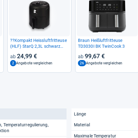
??Kom­pakt Heiss­luft­frit­teuse
Braun Heiß­luft­frit­teuse
(HLF) StarQ 2,3L schwarz
TD3030I BK Twin­Cook 3
NEU??
24,99 €
99,67 €
2
26
Angebote vergleichen
Angebote vergleichen
Länge
, Temperaturregulierung,
Material
ktion
Maximale Temperatur