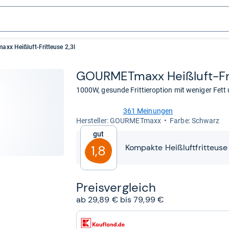
x Heißluft-Fritteuse 2,3l
GOUR­MET­maxx Heiß­luft-​Fri
1000W, gesunde Frittieroption mit weniger Fett
361 Meinungen
4,2
Her­stel­ler: GOURMETmaxx
Farbe: Schwarz
von
Gut
5
Sternen
Kompakte Heißluftfritteuse 
1,8
Preis­ver­gleich
ab 29,89 € bis 79,99 €
zum
Shop: