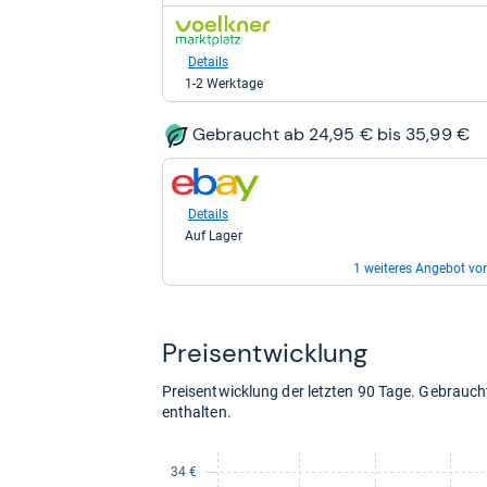
59,19
59,19
zum
kaufen.
kaufen.
Shop:
bei
Details
voelkner
1-2 Werktage
Marktplatz
für
79,99
Gebraucht ab 24,95 € bis 35,99 €
kaufen.
zum
Shop:
bei
Details
eBay
Auf Lager
für
24,95
1 weiteres Angebot vo
kaufen.
zum
Shop:
bei
Details
Preis­ent­wick­lung
eBay
Auf Lager
für
35,99
Preisentwicklung der letzten 90 Tage. Gebrau
kaufen.
enthalten.