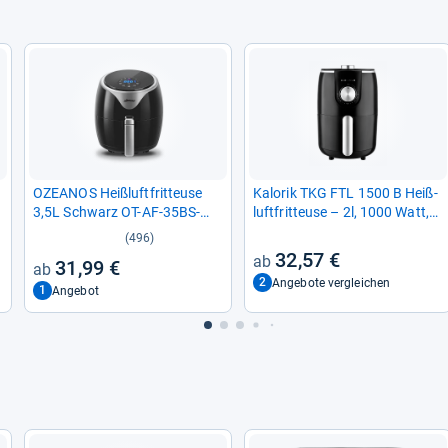
OZEA­NOS Heiß­luft­frit­teuse
Kalo­rik TKG FTL 1500 B Heiß­
3,5L Schwarz OT-​AF-​35BS-​
luft­frit­teuse – 2l, 1000 Watt,
DIGI­TAL
Schwarz
(496)
32,57 €
31,99 €
2
Angebote vergleichen
1
Angebot