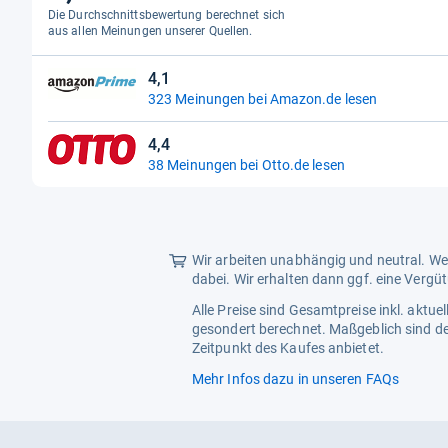
von
Die Durchschnittsbewertung berechnet sich
5
aus allen Meinungen unserer Quellen.
Sternen
4,1
4,1
323 Meinungen bei Amazon.de lesen
von
5
4,4
Sternen
4,4
38 Meinungen bei Otto.de lesen
von
5
Sternen
Wir arbeiten unabhängig und neutral. Wen
dabei. Wir erhalten dann ggf. eine Vergü
Alle Preise sind Gesamtpreise inkl. aktu
gesondert berechnet. Maßgeblich sind de
Zeitpunkt des Kaufes anbietet.
Mehr Infos dazu in unseren FAQs