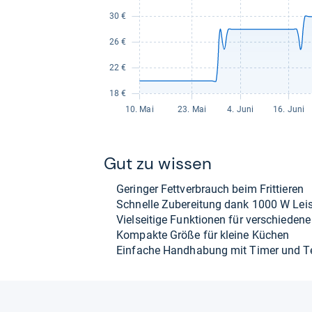
Gut zu wis­sen
Gerin­ger Fett­ver­brauch beim Frit­tie­ren
Schnelle Zube­rei­tung dank 1000 W Leis
Viel­sei­tige Funk­tio­nen für ver­schie­den
Kom­pakte Größe für kleine Küchen
Ein­fa­che Hand­ha­bung mit Timer und Tem­