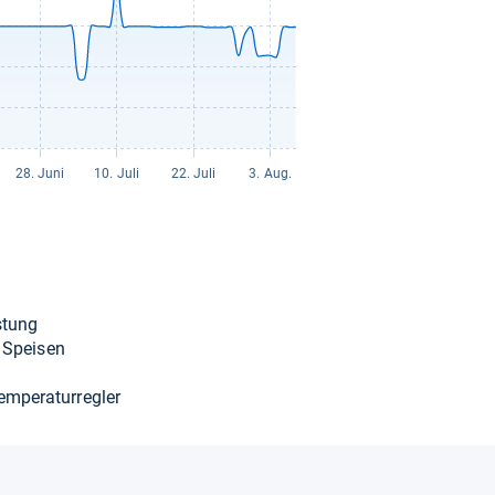
­tung
e Spei­sen
pe­ra­tur­reg­ler