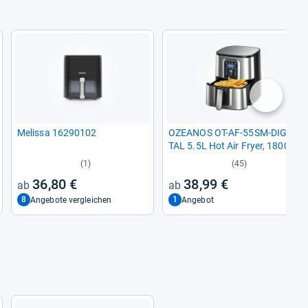
nächste
Melissa 16290102
OZEA­NOS OT-​AF-​55SM-​DIGI­
TAL 5.5L Hot Air Fryer, 1800W
Power, Digi­tal Touch Panel,
(1)
(45)
Pre­fa­bri­ca­ted Pro­gram­mes,
36,80 €
38,99 €
Timer up to 30 Minu­tes -​ Dis­h­
was­her Safe
8
1
Angebote vergleichen
Angebot