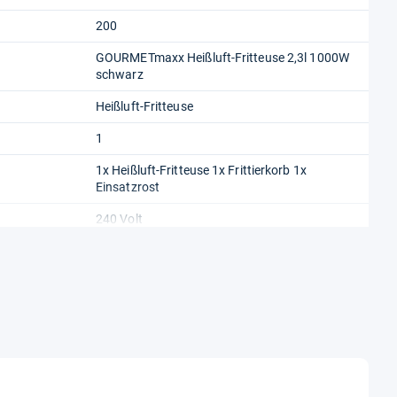
200
GOURMETmaxx Heißluft-Fritteuse 2,3l 1000W
schwarz
Heißluft-Fritteuse
1
1x Heißluft-Fritteuse 1x Frittierkorb 1x
Einsatzrost
240 Volt
Netzbetrieb
30,4 cm