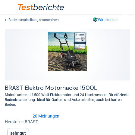
Bodenbearbeitungsmaschinen
Wir sind nachhaltig
Suc
Geben
Sie
mindest
drei
Zeichen
ein.
Vorschl
erschei
automat
BRAST Elek­tro Motor­ha­cke 1500L
und
Motorhacke mit 1500 Watt Elektromotor und 24 Hackmessern für effiziente
lassen
Bodenbearbeitung. Ideal für Garten- und Ackerarbeiten, auch bei harten
Böden.
sich
mit
20 Meinungen
den
4,7
Her­stel­ler: BRAST
von
Pfeiltas
5
auswähl
Sehr gut