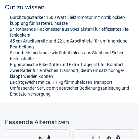
Gut zu wis­sen
Durch­zugs­star­ker 1500 Watt Elek­tro­mo­tor mit Anti­blo­ckier­
kupp­lung für här­tere Ein­sätze
24 rotie­rende Hack­mes­ser aus Spe­zi­al­stahl für effi­zi­en­tes Tie­
fen­lo­ckern
45 cm Arbeits­breite und 22 cm Arbeit­s­tiefe für umfang­rei­che
Bear­bei­tung
Sicher­heits­merk­male wie Schutz­blech aus Stahl und Sicher­
heits­schal­ter
Ergo­no­mi­sche Bike-​Griffe und Extra Tra­ge­griff für Kom­fort
Zwei Räder für ein­fa­chen Trans­port, die im Ein­satz hoch­ge­
klappt wer­den kön­nen
Leicht­ge­wicht mit ca. 11 kg für mühe­lo­sen Trans­port
Umfas­sen­der Ser­vice mit deut­scher Bedie­nungs­an­lei­tung und
Ersatz­teil­ver­sor­gung
Pas­sende Alter­na­ti­ven