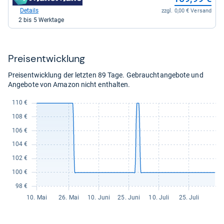
Shop:
bei
Details
zzgl. 0,00 € Versand
Manomano
2 bis 5 Werktage
für
109,99
kaufen.
Preis­ent­wick­lung
Preisentwicklung der letzten 89 Tage. Gebrauchtangebote und
Angebote von Amazon nicht enthalten.