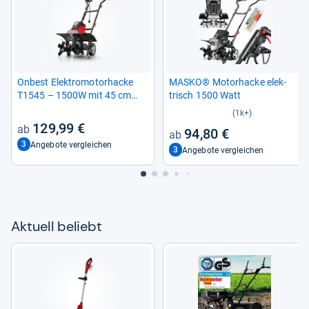
Onbest Elek­tro­mo­tor­ha­cke
MASKO® Motor­ha­cke elek­
T1545 – 1500W mit 45 cm
trisch 1500 Watt
Arbeits­breite
(1k+)
129,99 €
94,80 €
3
Angebote vergleichen
3
Angebote vergleichen
Aktu­ell beliebt