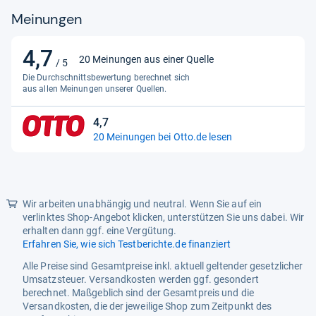
Meinungen
4,7
4,7
20 Meinungen aus einer Quelle
/ 5
von
Die Durchschnittsbewertung berechnet sich
5
aus allen Meinungen unserer Quellen.
Sternen
4,7
4,7
20 Meinungen bei Otto.de lesen
von
5
Sternen
Wir arbeiten unabhängig und neutral. Wenn Sie auf ein
verlinktes Shop-Angebot klicken, unterstützen Sie uns dabei. Wir
erhalten dann ggf. eine Vergütung.
Erfahren Sie, wie sich Testberichte.de finanziert
Alle Preise sind Gesamtpreise inkl. aktuell geltender gesetzlicher
Umsatzsteuer. Versandkosten werden ggf. gesondert
berechnet. Maßgeblich sind der Gesamtpreis und die
Versandkosten, die der jeweilige Shop zum Zeitpunkt des