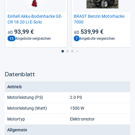
Ein­hell Akku-​Boden­ha­cke GE-​
BRAST Ben­zin Motor­ha­cke
CR 18 20 Li E-​Solo
7000
93,99 €
539,99 €
15
7
Angebote vergleichen
Angebote vergleichen
Datenblatt
Antrieb
Motorleistung (PS)
2.0 PS
Motorleistung (Watt)
1500 W
Motortyp
Elektromotor
Allgemein