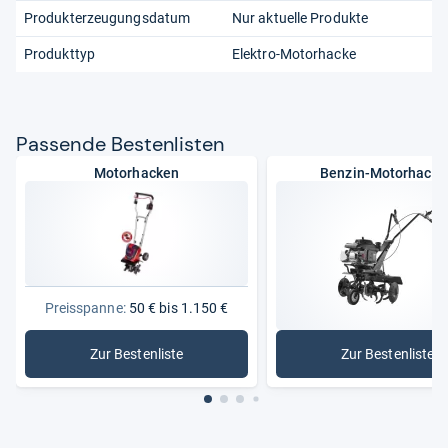
Produkterzeugungsdatum
Nur aktuelle Produkte
Produkttyp
Elektro-Motorhacke
Pas­sende Bes­ten­lis­ten
Motorhacken
Benzin-Motorhacke
Preisspanne:
50 € bis 1.150 €
Zur Bestenliste
Zur Bestenliste
: Motorhacken
: Benzin-