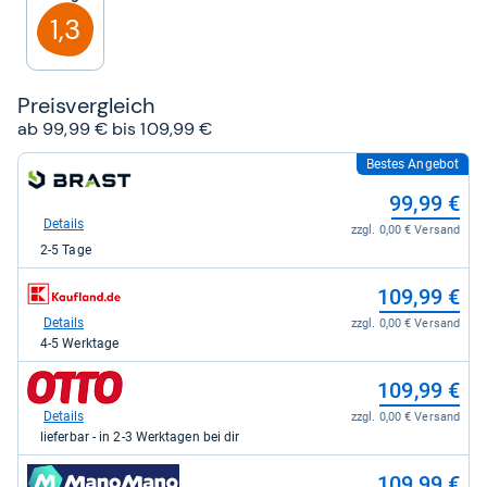
Sternen
1,3
Preis­ver­gleich
ab 99,99 € bis 109,99 €
Bestes Angebot
zum
Shop:
99,99 €
bei
brast24.de
Details
zzgl. 0,00 € Versand
für
2-5 Tage
99,99
kaufen.
zum
109,99 €
Shop:
bei
Details
zzgl. 0,00 € Versand
Kaufland
4-5 Werktage
für
109,99
zum
109,99 €
kaufen.
Shop:
bei
Details
zzgl. 0,00 € Versand
Otto.de
lieferbar - in 2-3 Werktagen bei dir
für
109,99
zum
109,99 €
kaufen.