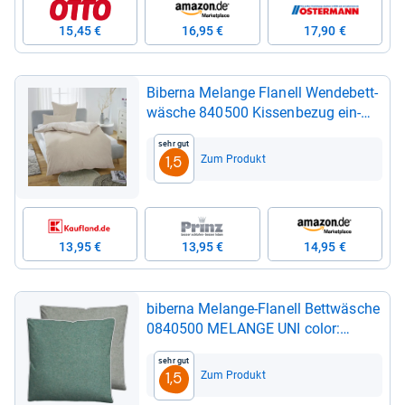
15,45 €
16,95 €
17,90 €
Biberna Melange Fla­nell Wen­de­bett­
wä­sche 840500 Kis­sen­be­zug ein­
zeln 40x80 cm kitt
Sehr gut
Zum Produkt
1,5
13,95 €
13,95 €
14,95 €
biberna Melange-​Fla­nell Bett­wä­sche
0840500 MELANGE UNI color:
fichte, size: 1x 80x80 cm
Sehr gut
Zum Produkt
1,5