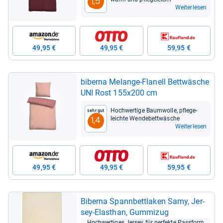
1,5
Weiterlesen
49,95 €
49,95 €
59,95 €
biberna Melange-​Fla­nell Bett­wä­sche
UNI Rost 155x200 cm
Hoch­wer­tige Baum­wolle, pfle­ge­
Sehr gut
leichte Wen­de­bett­wä­sche
1,4
Weiterlesen
49,95 €
49,95 €
59,95 €
Biberna Spann­bett­la­ken Samy, Jer­
sey-​Elasthan, Gum­mi­zug
Hoch­wer­ti­ges Jer­sey für per­fekte Pass­form