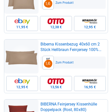
Zum Produkt
1,6
11,95 €
12,38 €
12,95 €
Biberna Kis­sen­be­zug 40x60 cm 2
Stück Hell­braun Fein­jer­sey 100%
Baum­wolle
Gut
Zum Produkt
1,6
12,95 €
13,56 €
16,95 €
BIBERNA Fein­jer­sey Kis­sen­hülle
Dop­pel­pack (Rost, 80x80)