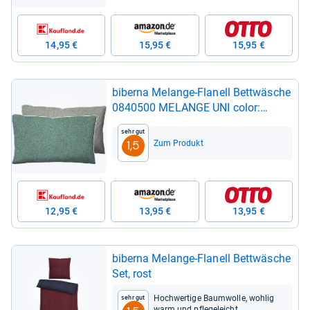
14,95 €
15,95 €
15,95 €
biberna Melange-​Fla­nell Bett­wä­sche
0840500 MELANGE UNI color:
fichte, size: 1x 40x60 cm
Sehr gut
Zum Produkt
1,5
12,95 €
13,95 €
13,95 €
biberna Melange-​Fla­nell Bett­wä­sche
Set, rost
Hoch­wer­tige Baum­wolle, woh­lig
Sehr gut
warm und pfle­ge­leicht