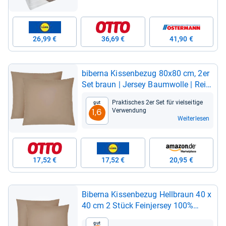
26,99 €
36,69 €
41,90 €
biberna Kis­sen­be­zug 80x80 cm, 2er
Set braun | Jer­sey Baum­wolle | Reiß­
ver­schluss | weich & bügel­leicht
Prak­ti­sches 2er Set für viel­sei­tige
Gut
Ver­wen­dung
1,6
Weiterlesen
17,52 €
17,52 €
20,95 €
Biberna Kis­sen­be­zug Hell­braun 40 x
40 cm 2 Stück Fein­jer­sey 100%
Baum­wolle
Gut