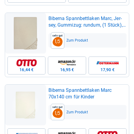
Biberna Spann­bett­la­ken Marc, Jer­
sey, Gum­mi­zug: rundum, (1 Stück),
aus Baum­wolle, für Matrat­zen bis
Sehr gut
22 cm Höhe, Bett­la­ken, Spann­bett­
Zum Produkt
1,5
tuch
16,44 €
16,95 €
17,90 €
Biberna Spann­bett­la­ken Marc
70x140 cm für Kin­der
Sehr gut
Zum Produkt
1,5