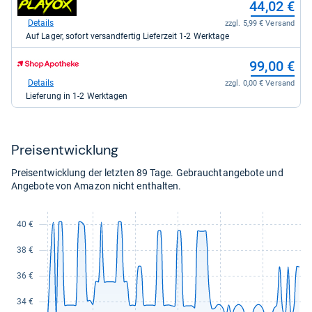
44,02 €
Office
Shop:
Partner
bei
Details
zzgl. 5,99 € Versand
GmbH
playox.de
Auf Lager, sofort versandfertig Lieferzeit 1-2 Werktage
für
für
44,02
44,02
zum
kaufen.
99,00 €
kaufen.
Shop:
bei
Details
zzgl. 0,00 € Versand
Shop
Lieferung in 1-2 Werktagen
Apotheke
DE
für
99,00
Preis­ent­wick­lung
kaufen.
Preisentwicklung der letzten 89 Tage. Gebrauchtangebote und
Angebote von Amazon nicht enthalten.