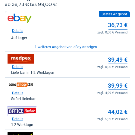
ab 36,73 € bis 99,00 €
Bestes Angebot
zum
Shop:
36,73 €
bei
eBay
Details
zzgl. 0,00 € Versand
für
Auf Lager
36,73
kaufen.
1 weiteres Angebot von eBay anzeigen
zum
zum
42,66 €
39,49 €
Shop:
Shop:
bei
bei
Details
Details
zzgl. 0,00 € Versand
zzgl. 0,00 € Versand
eBay
medpex
Auf Lager
Lieferbar in 1-2 Werktagen
für
für
42,66
39,49
zum
39,99 €
kaufen.
kaufen.
Shop:
bei
Details
zzgl. 4,99 € Versand
büroshop24
Sofort lieferbar
für
39,99
zum
44,02 €
kaufen.
Shop:
bei
Details
zzgl. 5,99 € Versand
office-
1-2 Werktage
partner.de
-
zum