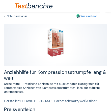
Schuhanzieher
Wir sind nachhaltig
Suc
Geben
Sie
mindest
drei
Zeichen
ein.
Vorschl
erschei
automat
Anzieh­hilfe für Kom­pres­si­onss­t­rümpfe lang &
und
weit
lassen
Arzneimittel - Praktische Anziehhilfe mit ausziehbaren Handgriffen für
sich
komfortables Anziehen von Kompressionsstrümpfen, ideal für stärkere
mit
Unterschenkel.
den
Her­stel­ler: LUDWIG BERTRAM
Farbe: schwarz/weiß/silber
Pfeiltas
Preis­ver­gleich
auswähl