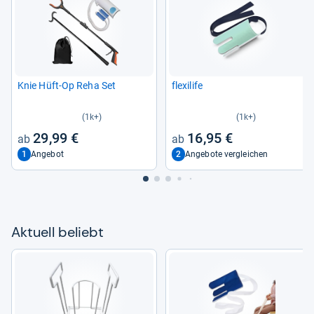
Knie Hüft-​Op Reha Set
flexilife
(1k+)
(1k+)
29,99 €
16,95 €
1
2
Angebot
Angebote vergleichen
Aktu­ell beliebt