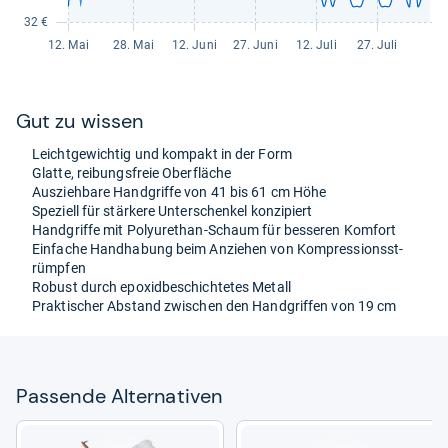
Gut zu wis­sen
Leicht­ge­wich­tig und kom­pakt in der Form
Glatte, rei­bungs­freie Ober­flä­che
Aus­zieh­bare Hand­griffe von 41 bis 61 cm Höhe
Spe­zi­ell für stär­kere Unter­schen­kel kon­zi­piert
Hand­griffe mit Poly­u­rethan-​Schaum für bes­se­ren Kom­fort
Ein­fa­che Hand­ha­bung beim Anzie­hen von Kom­pres­si­onss­t­
rümp­fen
Robust durch epoxid­be­schich­te­tes Metall
Prak­ti­scher Abstand zwi­schen den Hand­grif­fen von 19 cm
Pas­sende Alter­na­ti­ven