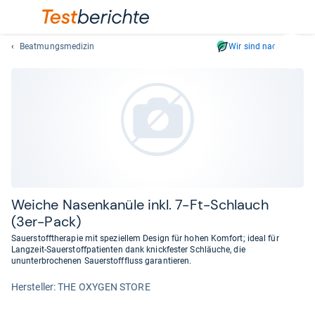
Beatmungsmedizin
Wir sind nachhaltig
Suc
Geben
Sie
mindest
drei
Zeichen
ein.
Vorschl
erschei
automat
Wei­che Nasen­kanüle inkl. 7-​Ft-​Schlauch
und
(3er-​Pack)
lassen
Sauerstofftherapie mit speziellem Design für hohen Komfort; ideal für
sich
Langzeit-Sauerstoffpatienten dank knickfester Schläuche, die
mit
ununterbrochenen Sauerstofffluss garantieren.
den
Her­stel­ler: THE OXYGEN STORE
Pfeiltas
auswähl