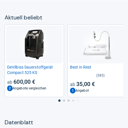
Aktu­ell beliebt
DeVil­biss Sau­er­stoff­ge­rät
Best in Rest
Com­pact 525 KS
(385)
600,00 €
35,00 €
2
Angebote vergleichen
1
Angebot
Datenblatt