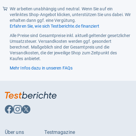
Unit Count
1.0
Wir arbeiten unabhängig und neutral. Wenn Sie auf ein
verlinktes Shop-Angebot klicken, unterstützen Sie uns dabei. Wir
Weight
0.29 Pounds
erhalten dann ggf. eine Vergütung.
Erfahren Sie, wie sich Testberichte.de finanziert
Alle Preise sind Gesamtpreise inkl. aktuell geltender gesetzlicher
Umsatzsteuer. Versandkosten werden ggf. gesondert
berechnet. Maßgeblich sind der Gesamtpreis und die
Versandkosten, die der jeweilige Shop zum Zeitpunkt des
Kaufes anbietet.
Mehr Infos dazu in unseren FAQs
Auf
Auf
Auf
Facebook
Instagram
X
folgen
folgen
folgen
Über uns
Testmagazine