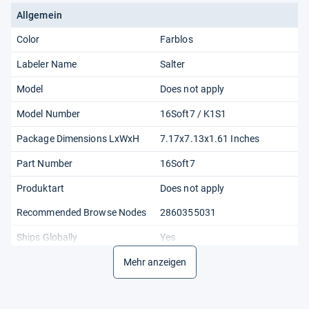
Allgemein
Color
Farblos
Labeler Name
Salter
Model
Does not apply
Model Number
16Soft7 / K1S1
Package Dimensions LxWxH
7.17x7.13x1.61 Inches
Part Number
16Soft7
Produktart
Does not apply
Recommended Browse Nodes
2860355031
Ships Globally
Yes
Size
Mehr anzeigen
One Size
Temperature Rating
Zimmertemperatur:
Zimmertemperatur