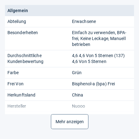
Allgemein
Abteilung
Erwachsene
Besonderheiten
EInfach zu verwenden, BPA-
frei, Keine Leckage, Manuell
betrieben
Durchschnittliche
4,6 4,6 Von 5 Sternen (137)
Kundenbewertung
4,6 Von 5 Sternen
Farbe
Grün
Frei Von
Bisphenol-a (bpa) Frei
Herkunftsland
China
Hersteller
Nuooo
Inhalt
300 ml
Mehr anzeigen
Kundenrezensionen
4,6 4,6 Von 5 Sternen