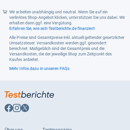
Material
Kunststoff
Produktabmessungen
23 X 6,5 X 6,5 Cm; 40 Gramm
Wir arbeiten unabhängig und neutral. Wenn Sie auf ein
verlinktes Shop-Angebot klicken, unterstützen Sie uns dabei. Wir
Produktart
Nasenspülung
erhalten dann ggf. eine Vergütung.
Erfahren Sie, wie sich Testberichte.de finanziert
Produktpflegeanweisungen
Nur Handwäsche
Alle Preise sind Gesamtpreise inkl. aktuell geltender gesetzlicher
Stromquelle
Manuell Angetrieben
Umsatzsteuer. Versandkosten werden ggf. gesondert
berechnet. Maßgeblich sind der Gesamtpreis und die
Stückzahl
1.00 Stück
Versandkosten, die der jeweilige Shop zum Zeitpunkt des
Kaufes anbietet.
Mehr Infos dazu in unseren FAQs
Auf
Auf
Auf
Facebook
Instagram
X
folgen
folgen
folgen
Über uns
Testmagazine