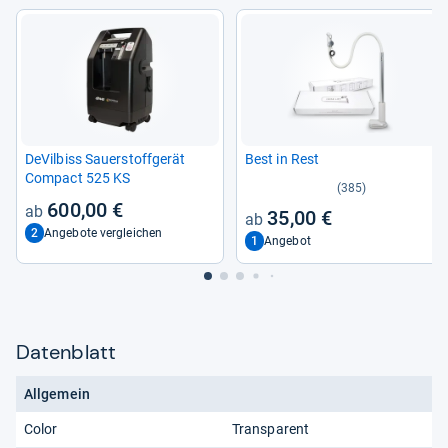
DeVil­biss Sau­er­stoff­ge­rät
Best in Rest
Com­pact 525 KS
(385)
600,00 €
35,00 €
2
Angebote vergleichen
1
Angebot
Datenblatt
Allgemein
Color
Transparent