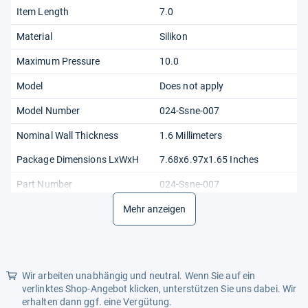
Item Length
7.0
Material
Silikon
Maximum Pressure
10.0
Model
Does not apply
Model Number
024-Ssne-007
Nominal Wall Thickness
1.6 Millimeters
Package Dimensions LxWxH
7.68x6.97x1.65 Inches
Part Number
024-Ssne-007
Produktart
Mehr anzeigen
Does not apply
Recommended Browse Nodes
2860355031
Size
7 Meter
Wir arbeiten unabhängig und neutral. Wenn Sie auf ein
Unit Count
7.0
verlinktes Shop-Angebot klicken, unterstützen Sie uns dabei. Wir
erhalten dann ggf. eine Vergütung.
Weight
0.49 Pounds