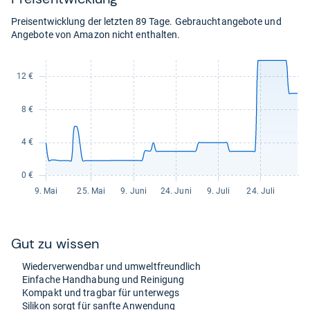
eBay
Auf Lager
für
Preisentwicklung der letzten 89 Tage. Gebrauchtangebote und
13,99
Angebote von Amazon nicht enthalten.
kaufen.
Gut zu wis­sen
Wie­der­ver­wend­bar und umwelt­freund­lich
Ein­fa­che Hand­ha­bung und Rei­ni­gung
Kom­pakt und trag­bar für unter­wegs
Sili­kon sorgt für sanfte Anwen­dung