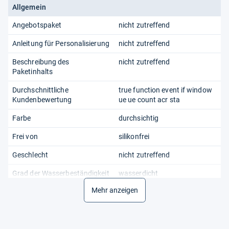
Allgemein
Angebotspaket
nicht zutreffend
Anleitung für Personalisierung
nicht zutreffend
Beschreibung des
nicht zutreffend
Paketinhalts
Durchschnittliche
true function event if window
Kundenbewertung
ue ue count acr sta
Farbe
durchsichtig
Frei von
silikonfrei
Geschlecht
nicht zutreffend
Grad der Wasserbeständigkeit
wasserdicht
Mehr anzeigen
Herkunftsland
china
Hersteller
cclkhy
Kundenrezensionen
true function event if window