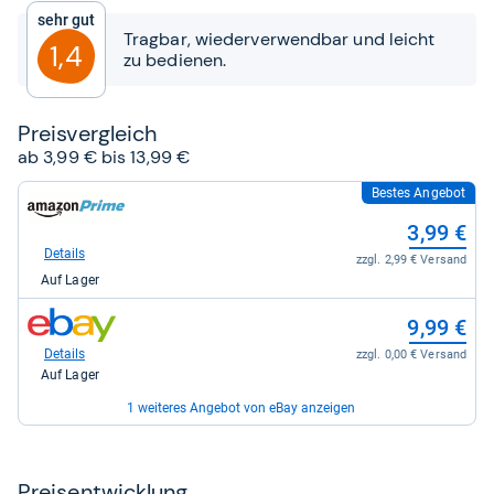
5
Sehr gut
Sternen
Tragbar, wiederverwendbar und leicht
1,4
zu bedienen.
Preis­ver­gleich
ab 3,99 € bis 13,99 €
Bestes Angebot
zum
Shop:
3,99 €
bei
Amazon.de
Details
zzgl. 2,99 € Versand
für
Auf Lager
3,99
kaufen.
zum
9,99 €
Shop:
bei
Details
zzgl. 0,00 € Versand
eBay
Auf Lager
für
9,99
1 weiteres Angebot von eBay anzeigen
kaufen.
zum
13,99 €
Shop:
bei
Details
zzgl. 0,00 € Versand
Preis­ent­wick­lung