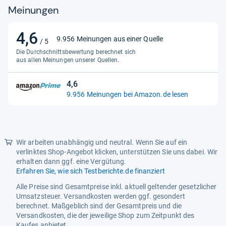
Meinungen
ue ue count acr sta
Material
silikon
4,6
4,6
9.956 Meinungen aus einer Quelle
/ 5
Modellnummer
zg 02
von
Die Durchschnittsbewertung berechnet sich
5
aus allen Meinungen unserer Quellen.
Modifikationsbeschreibung
nicht zutreffend
Sternen
Modifizierter Artikel
nicht zutreffend
4,6
4,6
9.956 Meinungen bei Amazon.de lesen
von
Personalisieren
nicht zutreffend
5
Stromquelle
manuell angetrieben
Sternen
Stückzahl
1 anzahl
Wir arbeiten unabhängig und neutral. Wenn Sie auf ein
verlinktes Shop-Angebot klicken, unterstützen Sie uns dabei. Wir
Thema
nicht zutreffend
erhalten dann ggf. eine Vergütung.
Erfahren Sie, wie sich Testberichte.de finanziert
Ursprungsland
nicht zutreffend
Alle Preise sind Gesamtpreise inkl. aktuell geltender gesetzlicher
Verpackungsabmessungen
17 6 x 9 9 x 2 5 cm 30 gramm
Umsatzsteuer. Versandkosten werden ggf. gesondert
berechnet. Maßgeblich sind der Gesamtpreis und die
Versandkosten, die der jeweilige Shop zum Zeitpunkt des
Kaufes anbietet.