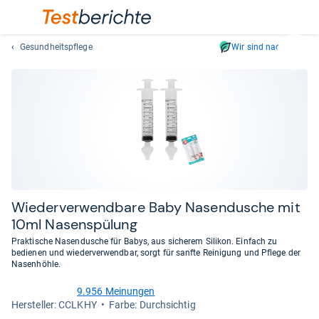
Gesundheitspflege
Wir sind nachhaltig
Suc
Geben
Sie
mindest
drei
Zeichen
ein.
Vorschl
erschei
automat
Wie­der­ver­wend­bare Baby Nasen­du­sche mit
und
10ml Nasen­spü­lung
lassen
Praktische Nasendusche für Babys, aus sicherem Silikon. Einfach zu
sich
bedienen und wiederverwendbar, sorgt für sanfte Reinigung und Pflege der
mit
Nasenhöhle.
den
9.956 Meinungen
Pfeiltas
4,6
Her­stel­ler: CCLKHY
Farbe: Durchsichtig
von
auswähl