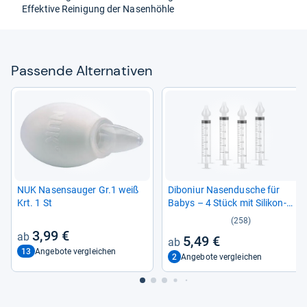
Effek­tive Rei­ni­gung der Nasen­höhle
Pas­sende Alter­na­ti­ven
NUK Nasensau­ger Gr.1 weiß
Dibo­niur Nasen­du­sche für
Krt. 1 St
Babys – 4 Stück mit Sili­kon­
spit­zen
(258)
3,99 €
5,49 €
13
Angebote vergleichen
2
Angebote vergleichen