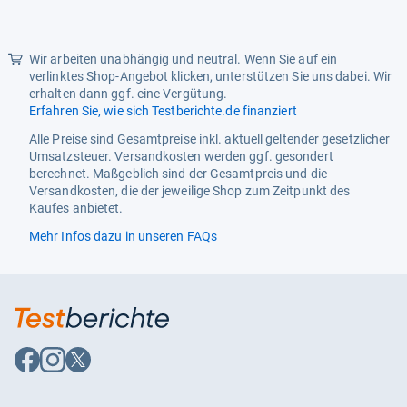
Markenkompatibilität
Details In Description
Material
Silikon
Wir arbeiten unabhängig und neutral. Wenn Sie auf ein
Material Typ Frei
Silikonfrei
verlinktes Shop-Angebot klicken, unterstützen Sie uns dabei. Wir
erhalten dann ggf. eine Vergütung.
Modellkompatibilität
Details In Description
Erfahren Sie, wie sich Testberichte.de finanziert
Produktabmessungen
12 X 12 X 3 Cm; 30 Gramm
Alle Preise sind Gesamtpreise inkl. aktuell geltender gesetzlicher
Umsatzsteuer. Versandkosten werden ggf. gesondert
Produktart
Details In Description
berechnet. Maßgeblich sind der Gesamtpreis und die
Versandkosten, die der jeweilige Shop zum Zeitpunkt des
Produktpflegeanweisungen
Handwäsche Und Trocknung
Kaufes anbietet.
Empfohlen
Mehr Infos dazu in unseren FAQs
Produktpflegehinweise
Handwäsche Und Trocknung
Empfohlen
Auf
Auf
Auf
Facebook
Instagram
X
folgen
folgen
folgen