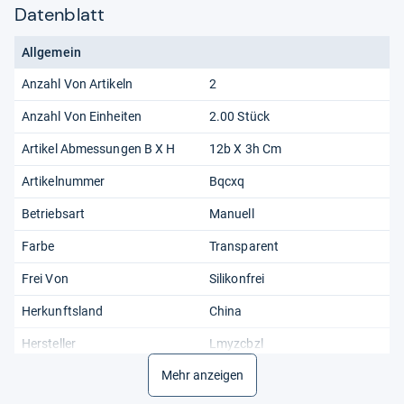
Datenblatt
Allgemein
Anzahl Von Artikeln
2
Anzahl Von Einheiten
2.00 Stück
Artikel Abmessungen B X H
12b X 3h Cm
Artikelnummer
Bqcxq
Betriebsart
Manuell
Farbe
Transparent
Frei Von
Silikonfrei
Herkunftsland
China
Hersteller
Lmyzcbzl
Kundenrezensionen
Mehr anzeigen
4,5 4,5 Von 5 Sternen