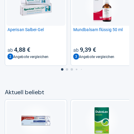
Ape­ri­san Sal­bei-​Gel
Mund­bal­sam flüs­sig 50 ml
4,88 €
9,39 €
2
3
Angebote vergleichen
Angebote vergleichen
Aktu­ell beliebt