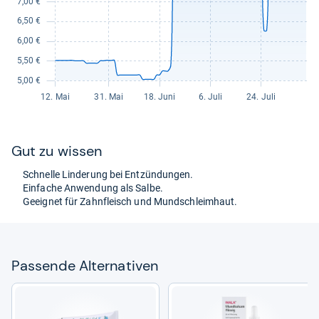
Gut zu wis­sen
Schnelle Lin­de­rung bei Ent­zün­dun­gen.
Ein­fa­che Anwen­dung als Salbe.
Geeig­net für Zahn­fleisch und Mund­schleim­haut.
Pas­sende Alter­na­ti­ven