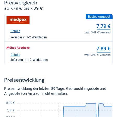
Preis­ver­gleich
ab 7,79 € bis 7,89 €
Bestes Angebot
zum
Shop:
7,79 €
bei
medpex
Details
zzgl. 3,49 € Versand
für
Lieferbar in 1-2 Werktagen
7,79
kaufen.
zum
7,89 €
Shop:
bei
Details
zzgl. 3,99 € Versand
Shop
Lieferung in 1-2 Werktagen
Apotheke
DE
für
7,89
Preis­ent­wick­lung
kaufen.
Preisentwicklung der letzten 89 Tage. Gebrauchtangebote und
Angebote von Amazon nicht enthalten.