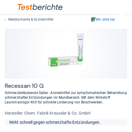
Medikamente & Arzneimittel
Wir sind nachhaltig
Suc
Geben
Sie
mindest
drei
Zeichen
ein.
Vorschl
erschei
automat
Recessan 10 G
und
Schmerzbetäubende Salbe - Arzneimittel zur symptomatischen Behandlung
lassen
schmerzhafter Entzündungen im Mundbereich. Mit dem Wirkstoff
Lauromacrogol 400 für schnelle Linderung von Beschwerden.
sich
mit
Her­stel­ler: Chem. Fabrik Kreussler & Co. GmbH
den
Pfeiltas
Wirkt schnell gegen schmerzhafte Entzündungen.
auswähl