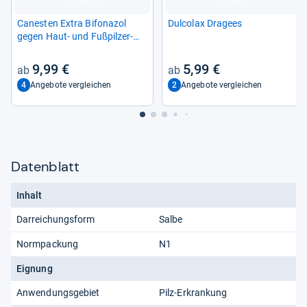
Canes­ten Extra Bifona­zol
Dul­co­lax Dra­gees
gegen Haut-​ und Fuß­pil­zer­
kran­kun­gen
9,99 €
5,99 €
4
2
Angebote vergleichen
Angebote vergleichen
Datenblatt
Inhalt
Darreichungsform
Salbe
Normpackung
N1
Eignung
Anwendungsgebiet
Pilz-Erkrankung