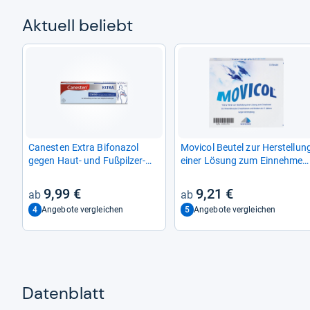
Aktu­ell beliebt
Canes­ten Extra Bifona­zol
Movi­col Beu­tel zur Her­stel­lun
gegen Haut-​ und Fuß­pil­zer­
einer Lösung zum Ein­neh­men
kran­kun­gen
10 St
9,99 €
9,21 €
4
5
Angebote vergleichen
Angebote vergleichen
Datenblatt