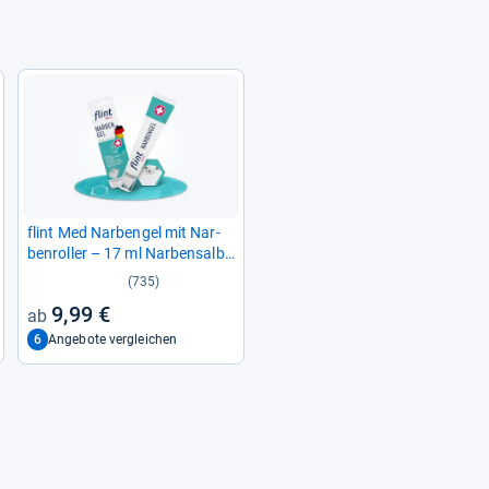
flint Med Nar­ben­gel mit Nar­
ben­rol­ler – 17 ml Nar­ben­salbe
für geschmei­di­gere und glat­
(735)
tere Nar­ben
9,99 €
6
Angebote vergleichen