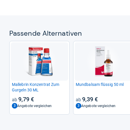
Pas­sende Alter­na­ti­ven
Mal­le­brin Kon­zen­trat Zum
Mund­bal­sam flüs­sig 50 ml
Gur­geln 30 ML
9,79 €
9,39 €
3
3
Angebote vergleichen
Angebote vergleichen