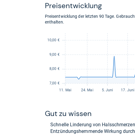
Preis­ent­wick­lung
Preisentwicklung der letzten 90 Tage. Gebrau
enthalten.
Gut zu wis­sen
Schnelle Lin­de­rung von Hals­schmer­zen
Ent­zün­dungs­hem­mende Wir­kung durch 