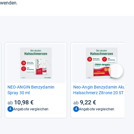
­wen­den.
nächste
NEO-​ANGIN Ben­zy­da­min
Neo-​Angin Ben­zy­da­min Akute
Spray 30 ml
Hals­schmerz Zitrone 20 ST
10,98 €
9,22 €
4
4
Angebote vergleichen
Angebote vergleichen