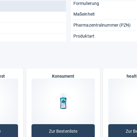
Formulierung
Maßeinheit
Pharmazentralnummer (PZN)
Produktart
est
Konsument
healt
e
Zur Bestenliste
Zur B
ung Warentest
: Konsument