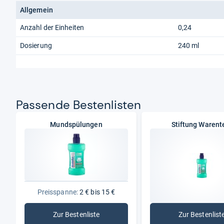
Allgemein
Anzahl der Einheiten
0,24
Dosierung
240 ml
Pas­sende Bes­ten­lis­ten
Mundspülungen
Stiftung Warent
Preisspanne:
2 € bis 15 €
Zur Bestenliste
Zur Bestenlist
: Mundspülungen
: Stift