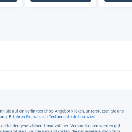
n Sie auf ein verlinktes Shop-Angebot klicken, unterstützen Sie uns
tung.
Erfahren Sie, wie sich Testberichte.de finanziert
ell geltender gesetzlicher Umsatzsteuer. Versandkosten werden ggf.
r Gesamtpreis und die Versandkosten, die der jeweilige Shop zum