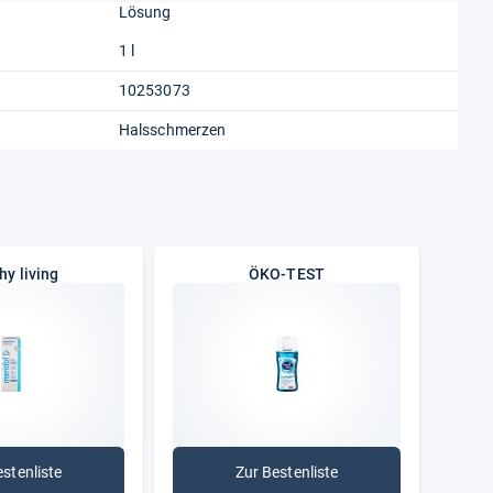
Lösung
1 l
10253073
Halsschmerzen
hy living
ÖKO-TEST
estenliste
Zur Bestenliste
: healthy living
: ÖKO-TEST