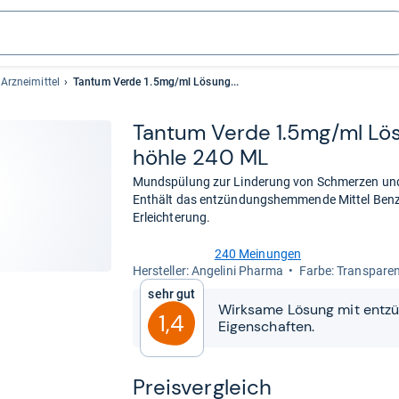
Arzneimittel
Tantum Verde 1.5mg/ml Lösung...
Tan­tum Verde 1.5mg/ml Lö
höhle 240 ML
Mundspülung zur Linderung von Schmerzen un
Enthält das entzündungshemmende Mittel Benzy
Erleichterung.
240 Meinungen
4,6
Her­stel­ler: Angelini Pharma
Farbe: Transpare
von
Sehr gut
5
Wirksame Lösung mit ent
Sternen
1,4
Eigenschaften.
Preis­ver­gleich