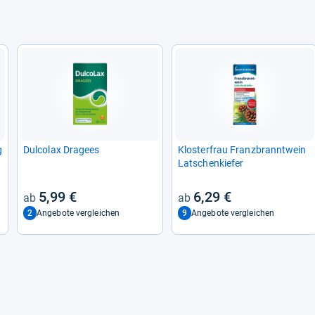
g
Dul­co­lax Dra­gees
Klos­ter­frau Franz­brannt­wein
Lat­schen­kie­fer
5,99 €
6,29 €
2
9
Angebote vergleichen
Angebote vergleichen