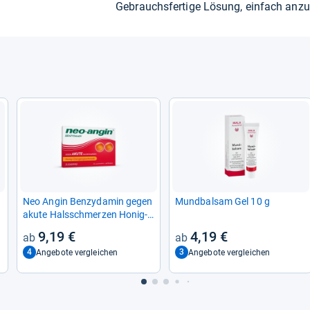
Gebrauchs­fer­tige Lösung, ein­fach anzu
Neo Angin Ben­zy­da­min gegen
Mund­bal­sam Gel 10 g
akute Hals­schmer­zen Honig-​
Oran­gen­gesc
9,19 €
4,19 €
4
3
Angebote vergleichen
Angebote vergleichen