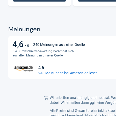
Meinungen
4,6
4,6
240 Meinungen aus einer Quelle
/ 5
von
Die Durchschnittsbewertung berechnet sich
5
aus allen Meinungen unserer Quellen.
Sternen
4,6
4,6
240 Meinungen bei Amazon.de lesen
von
5
Sternen
Wir arbeiten unabhängig und neutral. Wen
dabei. Wir erhalten dann ggf. eine Vergü
Alle Preise sind Gesamtpreise inkl. aktu
gesondert berechnet. Maßgeblich sind de