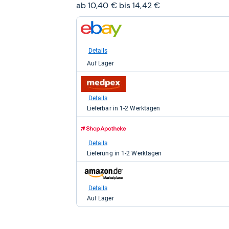
ab 10,40 € bis 14,42 €
zum
Shop:
bei
eBay
Details
für
Auf Lager
10,40
kaufen.
zum
Shop:
bei
Details
medpex
Lieferbar in 1-2 Werktagen
für
10,99
zum
kaufen.
Shop:
bei
Details
Shop
Lieferung in 1-2 Werktagen
Apotheke
DE
zum
für
Shop:
10,99
bei
Details
kaufen.
Amazon.de
Auf Lager
für
14,42
kaufen.