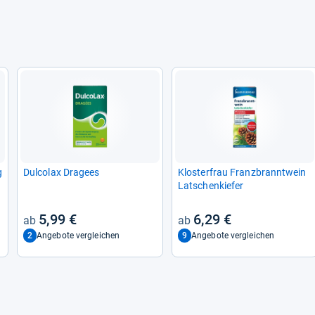
g
Dul­co­lax Dra­gees
Klos­ter­frau Franz­brannt­wein
Lat­schen­kie­fer
5,99 €
6,29 €
2
9
Angebote vergleichen
Angebote vergleichen