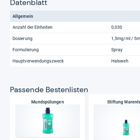
Datenblatt
Allgemein
Anzahl der Einheiten
0,030
Dosierung
1,5mg/ml / 5
Formulierung
Spray
Hauptverwendungszweck
Halsweh
Pas­sende Bes­ten­lis­ten
Mundspülungen
Stiftung Warent