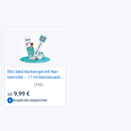
flint Med Nar­ben­gel mit Nar­
ben­rol­ler – 17 ml Nar­ben­salbe
für geschmei­di­gere und glat­
(735)
tere Nar­ben
9,99 €
6
Angebote vergleichen