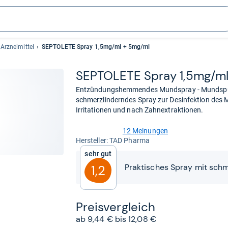
Arzneimittel
SEPTOLETE Spray 1,5mg/ml + 5mg/ml
SEP­TO­LETE Spray 1,5mg/m
Entzündungshemmendes Mundspray - Mundsp
schmerzlinderndes Spray zur Desinfektion des 
Irritationen und nach Zahnextraktionen.
12 Meinungen
4,8
Her­stel­ler: TAD Pharma
von
Sehr gut
5
Sternen
Praktisches Spray mit schm
1,2
Preis­ver­gleich
ab 9,44 € bis 12,08 €