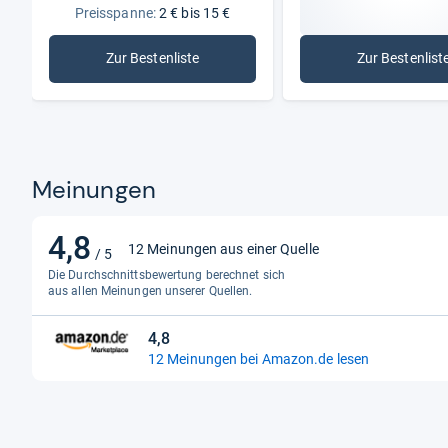
Preisspanne:
2 € bis 15 €
Zur Bestenliste
Zur Bestenlist
: Mundspülungen
: Stift
Meinungen
4,8
4,8
12 Meinungen aus einer Quelle
/ 5
von
Die Durchschnittsbewertung berechnet sich
5
aus allen Meinungen unserer Quellen.
Sternen
4,8
4,8
12 Meinungen bei Amazon.de lesen
von
5
Sternen