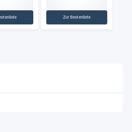
estenliste
Zur Bestenliste
: healthy living
: ÖKO-TEST