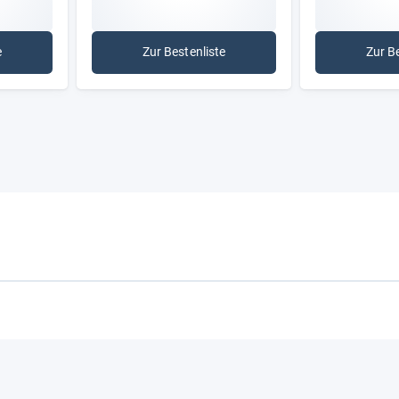
e
Zur Bestenliste
Zur B
ung Warentest
: Konsument