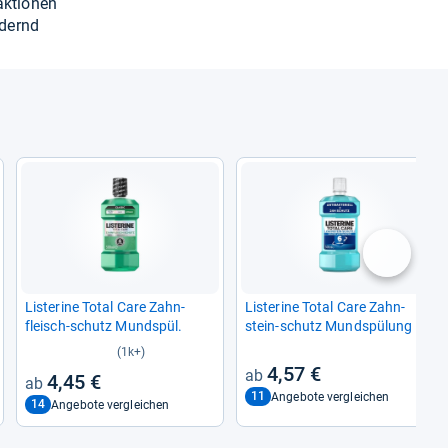
ak­tio­nen
­dernd
nächste
Lis­te­rine Total Care Zahn­
Lis­te­rine Total Care Zahn­
fleisch-​schutz Mund­spül.
stein-​schutz Mund­spü­lung
(1k+)
4,57 €
4,45 €
11
Angebote vergleichen
14
Angebote vergleichen