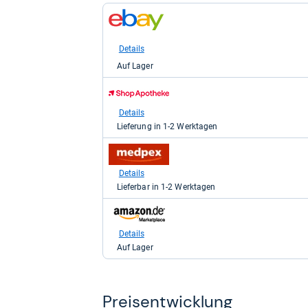
zum
Shop:
bei
eBay
Details
für
Auf Lager
9,44
kaufen.
zum
Shop:
bei
Details
Shop
Lieferung in 1-2 Werktagen
Apotheke
DE
zum
für
Shop:
9,49
bei
Details
kaufen.
medpex
Lieferbar in 1-2 Werktagen
für
9,89
zum
kaufen.
Shop:
bei
Details
Amazon.de
Auf Lager
für
12,08
kaufen.
Preis­ent­wick­lung