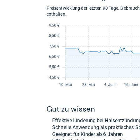
Preisentwicklung der letzten 90 Tage. Gebrau
enthalten.
Gut zu wis­sen
Effek­tive Lin­de­rung bei Hals­ent­zün­dun
Schnelle Anwen­dung als prak­ti­sches S
Geeig­net für Kin­der ab 6 Jah­ren