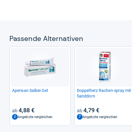
Pas­sende Alter­na­ti­ven
Ape­ri­san Sal­bei-​Gel
Dop­pel­herz Rachen-​spray mit
Sand­dorn
4,88 €
4,79 €
2
7
Angebote vergleichen
Angebote vergleichen