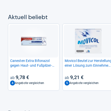
Aktu­ell beliebt
Canes­ten Extra Bifona­zol
Movi­col Beu­tel zur Her­stel­lun
gegen Haut-​ und Fuß­pil­zer­
einer Lösung zum Ein­neh­men
kran­kun­gen
10 St
9,78 €
9,21 €
4
5
Angebote vergleichen
Angebote vergleichen