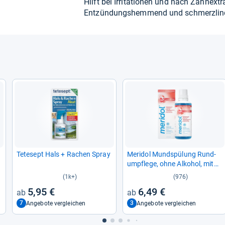
Hilft bei Irri­ta­tio­nen und nach Zah­n­ex­tr
Ent­zün­dungs­hem­mend und schmerz­lin
Tete­sept Hals + Rachen Spray
Meri­dol Mund­spü­lung Rund­
umpflege, ohne Alko­hol, mit
Fluo­rid, anti­bak­te­ri­ell, 400ml
(1k+)
(976)
5,95 €
6,49 €
7
3
Angebote vergleichen
Angebote vergleichen