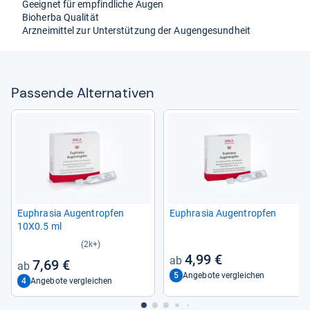
Geeig­net für emp­find­li­che Augen
Bio­herba Qua­li­tät
Arz­nei­mit­tel zur Unter­stüt­zung der Augen­ge­sund­heit
Pas­sende Alter­na­ti­ven
Euphra­sia Augen­trop­fen
Euphra­sia Augen­trop­fen
10X0.5 ml
(2k+)
4,99 €
7,69 €
5
Angebote vergleichen
4
Angebote vergleichen