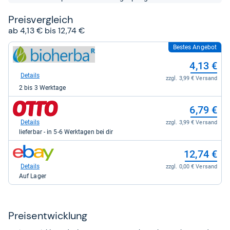
Sternen
Preis­ver­gleich
ab 4,13 € bis 12,74 €
Bestes Angebot
zum
Shop:
4,13 €
bei
bioherba.com
Details
zzgl. 3,99 € Versand
für
2 bis 3 Werktage
4,13
kaufen.
zum
6,79 €
Shop:
bei
Details
zzgl. 3,99 € Versand
Otto.de
lieferbar - in 5-6 Werktagen bei dir
für
6,79
zum
12,74 €
kaufen.
Shop:
bei
Details
zzgl. 0,00 € Versand
eBay
Auf Lager
für
12,74
kaufen.
Preis­ent­wick­lung