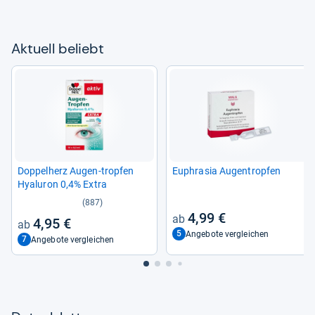
Aktu­ell beliebt
Dop­pel­herz Augen-​trop­fen
Euphra­sia Augen­trop­fen
Hyalu­ron 0,4% Extra
(887)
4,99 €
4,95 €
5
Angebote vergleichen
7
Angebote vergleichen