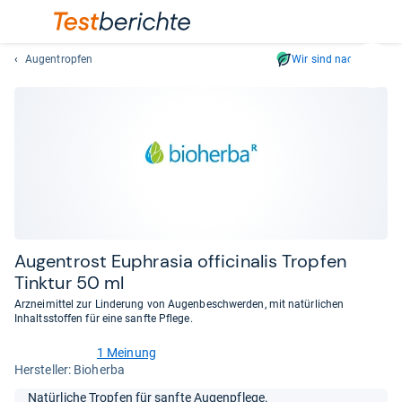
Augentropfen
Wir sind nachhaltig
Suc
Geben
Sie
mindest
drei
Zeichen
ein.
Vorschl
erschei
automat
Augen­trost Euphra­sia offi­cina­lis Trop­fen
und
Tink­tur 50 ml
lassen
Arzneimittel zur Linderung von Augenbeschwerden, mit natürlichen
sich
Inhaltsstoffen für eine sanfte Pflege.
mit
den
1 Meinung
5,0
Her­stel­ler: Bioherba
Pfeiltas
von
auswähl
5
Natürliche Tropfen für sanfte Augenpflege.