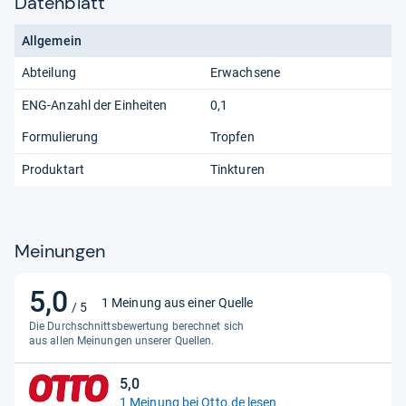
Datenblatt
Allgemein
Abteilung
Erwachsene
ENG-Anzahl der Einheiten
0,1
Formulierung
Tropfen
Produktart
Tinkturen
Meinungen
5,0
5,0
1 Meinung aus einer Quelle
/ 5
von
Die Durchschnittsbewertung berechnet sich
5
aus allen Meinungen unserer Quellen.
Sternen
5,0
5,0
1 Meinung bei Otto.de lesen