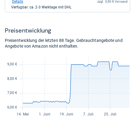
bei
Details
zzgl. 5,90 € Versand
loewen-
Verfügbar: ca. 2-3 Werktage mit DHL
apotheke24
für
10,92
kaufen.
Preis­ent­wick­lung
Preisentwicklung der letzten 88 Tage. Gebrauchtangebote und
Angebote von Amazon nicht enthalten.