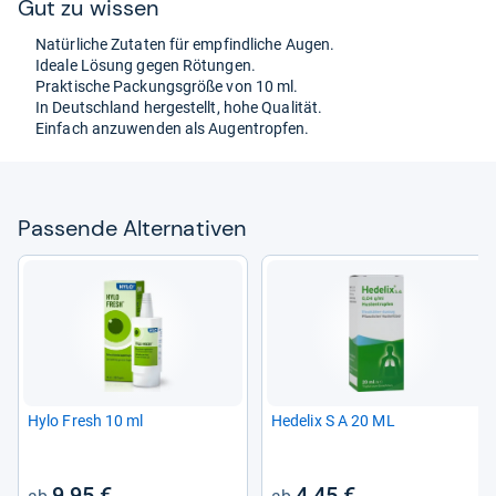
Gut zu wis­sen
Natür­li­che Zuta­ten für emp­find­li­che Augen.
Ideale Lösung gegen Rötun­gen.
Prak­ti­sche Packungs­größe von 10 ml.
In Deutsch­land her­ge­stellt, hohe Qua­li­tät.
Ein­fach anzu­wen­den als Augen­trop­fen.
Pas­sende Alter­na­ti­ven
Hylo Fresh 10 ml
Hede­lix S A 20 ML
9,95 €
4,45 €