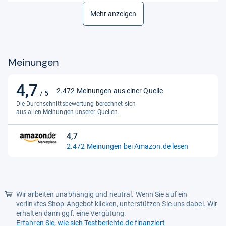
Mehr anzeigen
Körperbereich
Augen
LOT Nummer
Not Specified
Maßeinheit
St.
Meinungen
Mindesthaltbarkeitsdatum
auf der Verpackung
4,7
Packungsbeilage
Ja
4,7
2.472 Meinungen aus einer Quelle
/ 5
von
Pharmazentralnummer (PZN)
Die Durchschnittsbewertung berechnet sich
Not Specified
5
aus allen Meinungen unserer Quellen.
Produktart
Augentropfen
Sternen
4,7
4,7
Produktlinie
Augentropfen
2.472 Meinungen bei Amazon.de lesen
von
Ursprungsland
Deutschland
5
Sternen
Verabreichungsform
Intraokular
Wir arbeiten unabhängig und neutral. Wenn Sie auf ein
Wirksame Inhaltsstoffe
Not Specified
verlinktes Shop-Angebot klicken, unterstützen Sie uns dabei. Wir
erhalten dann ggf. eine Vergütung.
Erfahren Sie, wie sich Testberichte.de finanziert