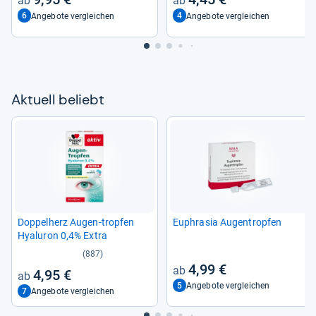
6
4
Angebote vergleichen
Angebote vergleichen
Aktu­ell beliebt
Dop­pel­herz Augen-​trop­fen
Euphra­sia Augen­trop­fen
Hyalu­ron 0,4% Extra
(887)
4,99 €
4,95 €
5
Angebote vergleichen
7
Angebote vergleichen