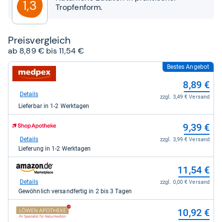
1,3
Tropfenform.
Preis­ver­gleich
ab 8,89 € bis 11,54 €
Bestes Angebot
zum
Shop:
8,89 €
bei
medpex
Details
zzgl. 3,49 € Versand
für
Lieferbar in 1-2 Werktagen
8,89
kaufen.
zum
9,39 €
Shop:
bei
Details
zzgl. 3,99 € Versand
Shop
Lieferung in 1-2 Werktagen
Apotheke
DE
zum
11,54 €
für
Shop:
9,39
bei
Details
zzgl. 0,00 € Versand
kaufen.
Amazon.de
Gewöhnlich versandfertig in 2 bis 3 Tagen
für
11,54
zum
10,92 €
kaufen.
Shop: