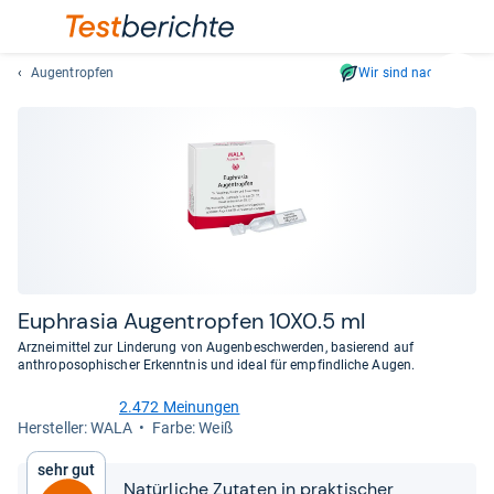
Augentropfen
Wir sind nachhaltig
Suc
Geben
Sie
mindest
drei
Zeichen
ein.
Vorschl
erschei
automat
Euphra­sia Augen­trop­fen 10X0.5 ml
und
Arzneimittel zur Linderung von Augenbeschwerden, basierend auf
lassen
anthroposophischer Erkenntnis und ideal für empfindliche Augen.
sich
2.472 Meinungen
mit
4,7
Her­stel­ler: WALA
Farbe: Weiß
den
von
Pfeiltas
5
Sehr gut
Sternen
auswähl
Natürliche Zutaten in praktischer