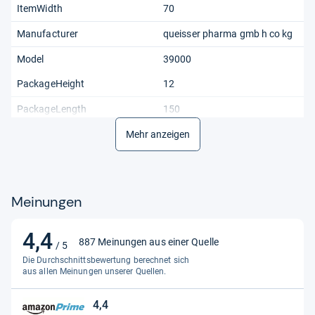
ItemWidth
70
Manufacturer
queisser pharma gmb h co kg
Model
39000
PackageHeight
12
PackageLength
150
PackageQuantity
Mehr anzeigen
1
PackageWeight
70
PackageWidth
70
Meinungen
PartNumber
13425304
4,4
Size
0 5 ml 10 er pack
4,4
887 Meinungen aus einer Quelle
/ 5
von
Die Durchschnittsbewertung berechnet sich
5
aus allen Meinungen unserer Quellen.
Sternen
4,4
4,4