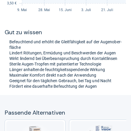
Gut zu wis­sen
Befeuch­tend und erhöht die Gleit­fä­hig­keit auf der Augeno­ber­
flä­che
Lin­dert Rötun­gen, Ermü­dung und Beschwer­den der Augen
Wirkt lin­dernd bei Über­be­an­spru­chung durch Kon­takt­lin­sen
Ste­rile Augen-​Trop­fen mit paten­tier­ter Tech­no­lo­gie
Län­ger anhal­tende feuch­tig­keitss­pen­dende Wir­kung
Maxi­ma­ler Kom­fort direkt nach der Anwen­dung
Geeig­net für den täg­li­chen Gebrauch, bei Tag und Nacht
För­dert eine dau­er­hafte Befeuch­tung der Augen
Pas­sende Alter­na­ti­ven