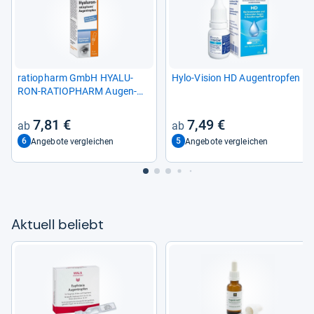
ratio­pharm GmbH HYALU­
Hylo-​Vision HD Augen­trop­fen
RON-​RATIO­PHARM Augen­
trop­fen 10 ml 10810214
7,81 €
7,49 €
6
5
Angebote vergleichen
Angebote vergleichen
Aktu­ell beliebt