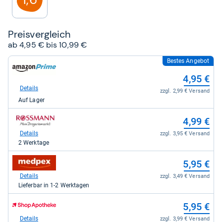
Preis­ver­gleich
ab 4,95 € bis 10,99 €
Bestes Angebot
zum
Shop:
4,95 €
bei
Amazon.de
Details
zzgl. 2,99 € Versand
für
Auf Lager
4,95
kaufen.
zum
4,99 €
Shop:
bei
Details
zzgl. 3,95 € Versand
rossmann
2 Werktage
für
4,99
zum
5,95 €
kaufen.
Shop:
bei
Details
zzgl. 3,49 € Versand
medpex
Lieferbar in 1-2 Werktagen
für
5,95
zum
5,95 €
kaufen.
Shop:
bei
Details
zzgl. 3,99 € Versand