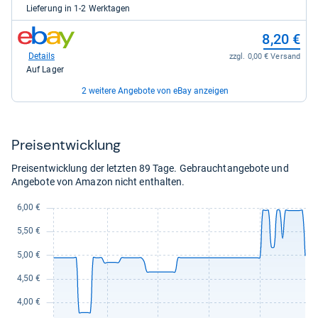
Shop
Lieferung in 1-2 Werktagen
Apotheke
DE
zum
8,20 €
für
Shop:
5,95
bei
Details
zzgl. 0,00 € Versand
kaufen.
eBay
Auf Lager
für
8,20
2 weitere Angebote von eBay anzeigen
kaufen.
zum
10,59 €
Shop:
bei
Details
zzgl. 0,00 € Versand
Preis­ent­wick­lung
eBay
Auf Lager
für
Preisentwicklung der letzten 89 Tage. Gebrauchtangebote und
10,59
zum
10,99 €
Angebote von Amazon nicht enthalten.
kaufen.
Shop:
bei
Details
zzgl. 0,00 € Versand
eBay
Auf Lager
für
10,99
kaufen.