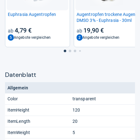
Euphra­sia Augen­trop­fen
Augen­trop­fen tro­ckene Augen
DMSO 3% -​ Euphra­sia -​ 30ml
4,79 €
19,90 €
5
2
Angebote vergleichen
Angebote vergleichen
Datenblatt
Allgemein
Color
transparent
ItemHeight
120
ItemLength
20
ItemWeight
5