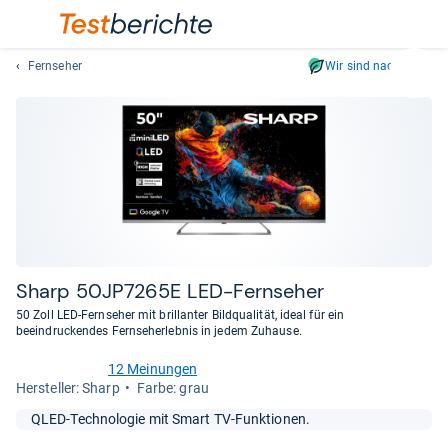
Fernseher
Wir sind nachhaltig
Suc
Geben
Sie
mindest
drei
Zeichen
ein.
Vorschl
erschei
automat
Sharp 50JP7265E LED-​Fern­se­her
und
50 Zoll LED-Fernseher mit brillanter Bildqualität, ideal für ein
lassen
beeindruckendes Fernseherlebnis in jedem Zuhause.
sich
12 Meinungen
mit
4,1
Her­stel­ler: Sharp
Farbe: grau
den
von
Pfeiltas
5
QLED-Technologie mit Smart TV-Funktionen.
Sternen
auswähl