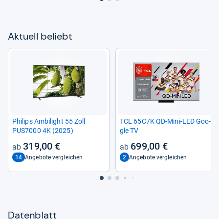
Aktu­ell beliebt
Phi­lips Ambi­light 55 Zoll
TCL 65C7K QD-​Mini-​LED Goo­
PUS7000 4K (2025)
gle TV
319,00 €
699,00 €
14
2
Angebote vergleichen
Angebote vergleichen
Datenblatt