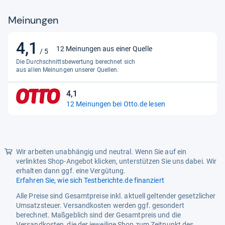
Anschlüsse
Meinungen
12V-Anschluss
Nein
4,1
ALLM
Ja
4,1
12 Meinungen aus einer Quelle
/ 5
von
Anzahl HDMI
Die Durchschnittsbewertung berechnet sich
4
5
aus allen Meinungen unserer Quellen.
Audiorückkanal (ARC)
Ja
Sternen
4,1
4,1
Audiorückkanal (eARC)
Ja
12 Meinungen bei Otto.de lesen
von
Bluetooth
Ja
5
Sternen
Ton
Wir arbeiten unabhängig und neutral. Wenn Sie auf ein
Ausgangsleistung
24 W
verlinktes Shop-Angebot klicken, unterstützen Sie uns dabei. Wir
Subwoofer
Nein
erhalten dann ggf. eine Vergütung.
Erfahren Sie, wie sich Testberichte.de finanziert
Empfang
Alle Preise sind Gesamtpreise inkl. aktuell geltender gesetzlicher
Umsatzsteuer. Versandkosten werden ggf. gesondert
DVB-C
Ja
berechnet. Maßgeblich sind der Gesamtpreis und die
DVB-S2
Ja
Versandkosten, die der jeweilige Shop zum Zeitpunkt des