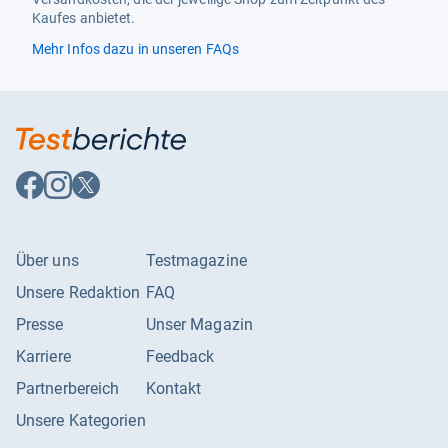
Kaufes anbietet.
DVB-T2-HD
Ja
Mehr Infos dazu in unseren FAQs
Twin-Tuner
Nein
Smart-TV-Funktionen
Bildschirmspiegelung
Ja
Auf
HbbTV
Auf
Auf
Ja
Facebook
Instagram
X
folgen
Media-Streaming
folgen
folgen
Ja
SAT>IP Client
Nein
Über uns
Testmagazine
SAT>IP Server
Nein
Unsere Redaktion
FAQ
Smart-TV
Ja
Presse
Unser Magazin
Karriere
Feedback
WLAN
Ja
Partnerbereich
Kontakt
Allgemeine Daten
Unsere Kategorien
Energieeffizienz (HDR)
G