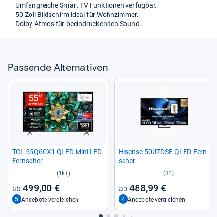
Umfang­rei­che Smart TV Funk­tio­nen ver­füg­bar.
50 Zoll Bild­schirm ideal für Wohn­zim­mer.
Dolby Atmos für beein­dru­cken­den Sound.
Pas­sende Alter­na­ti­ven
TCL 55Q6CX1 QLED Mini LED-​
Hisense 50U7DSE QLED-​Fern­
Fern­se­her
se­her
(1k+)
(31)
499,00 €
488,99 €
5
4
Angebote vergleichen
Angebote vergleichen