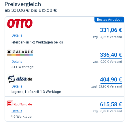
Preis­ver­gleich
ab 331,06 € bis 615,58 €
Bestes Angebot
zum
Shop:
331,06 €
bei
Otto.de
Details
zzgl. 4,95 € Versand
für
lieferbar - in 1-2 Werktagen bei dir
331,06
kaufen.
zum
336,40 €
Shop:
bei
Details
zzgl. 0,00 € Versand
galaxus
9-11 Werktage
für
336,40
zum
404,90 €
kaufen.
Shop:
bei
Details
zzgl. 29,90 € Versand
alza.de
Lagernd, Lieferzeit 1-3 Werktage
für
404,90
zum
615,58 €
kaufen.
Shop:
bei
Details
zzgl. 8,99 € Versand
Kaufland
4-5 Werktage
für
615,58
kaufen.