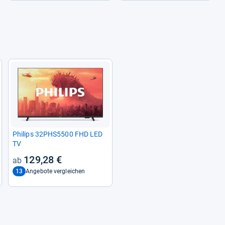
Phi­lips 32PHS5500 FHD LED
TV
129,28 €
13
Angebote vergleichen