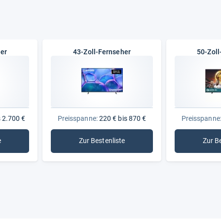
Allgemeine Daten
Energieeffizienz (HDR)
Energieeffizienz (SDR)
her
43-Zoll-Fernseher
50-Zoll
Gewicht
Stromverbrauch HDR (1000 Stun
Stromverbrauch SDR (1000 Stun
 2.700 €
Preisspanne:
220 € bis 870 €
Preisspanne
Vesa-Norm
Extras
e
Zur Bestenliste
Zur B
ll-Fernseher
: 43-Zoll-Fernseher
Ambilight
Blu-ray-Laufwerk
DVD-Laufwerk
Integrierte Festplatte