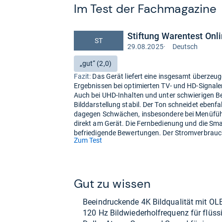
Im Test der Fach­ma­ga­zine
Stiftung Warentest Onl
ST
29.08.2025
·
Deutsch
Test
auf
Bewertung:
„gut“ (2,0)
Deutsch
Fazit:
Das Gerät liefert eine insgesamt überzeug
Ergebnissen bei optimierten TV- und HD-Signale
Auch bei UHD-Inhalten und unter schwierigen B
Bilddarstellung stabil. Der Ton schneidet ebenf
dagegen Schwächen, insbesondere bei Menüführ
direkt am Gerät. Die Fernbedienung und die Sma
befriedigende Bewertungen. Der Stromverbrauch 
(öffnet
Zum Test
in
neuem
Tab)
Gut zu wis­sen
Beein­dru­ckende 4K Bild­qua­li­tät mit OLE
120 Hz Bild­wie­der­hol­fre­quenz für flüs­s