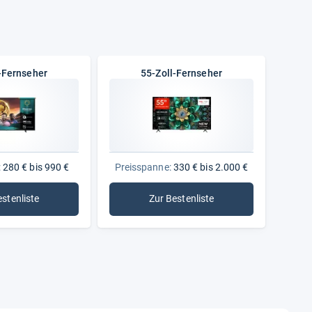
G
G
-Fernseher
55-Zoll-Fernseher
11,7 kg
den)
109 kWh
den)
65 kWh
:
280 € bis 990 €
Preisspanne:
330 € bis 2.000 €
300 x 200
estenliste
Zur Bestenliste
: 50-Zoll-Fernseher
: 55-Zoll-Fernseher
Nein
Nein
Nein
Nein