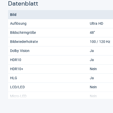
Datenblatt
Bild
Auflösung
Ultra HD
Bildschirmgröße
48"
Bildwiederholrate
100 / 120 Hz
Dolby Vision
Ja
HDR10
Ja
HDR10+
Nein
HLG
Ja
LCD/LED
Nein
Micro-LED
Nein
OLED
Ja