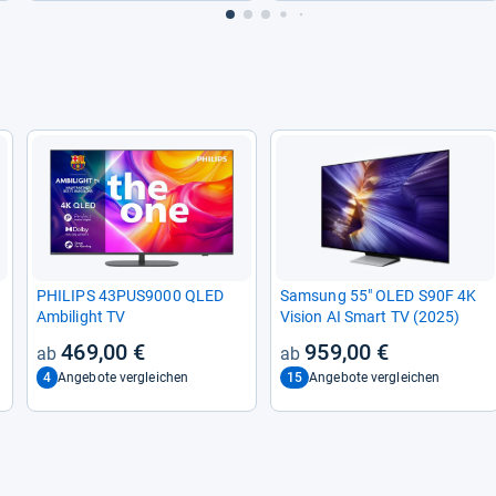
PHI­LIPS 43PUS9000 QLED
Sam­sung 55" OLED S90F 4K
Ambi­light TV
Vision AI Smart TV (2025)
469,00 €
959,00 €
4
15
Angebote vergleichen
Angebote vergleichen