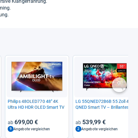
ive Klan­ger­fah­rung.
aming.
rung.
nächste
Phi­lips 48OLED770 48" 4K
LG 55QNED72B6B 55 Zoll 4K
Ultra HD HDR OLED Smart TV
QNED Smart TV – Bril­lan­tes
Seher­leb­nis mit KI-​Opti­mie­
rung
699,00 €
539,99 €
9
2
Angebote vergleichen
Angebote vergleichen