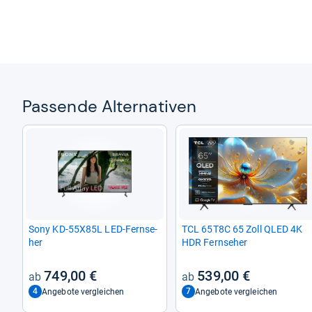
Pas­sende Alter­na­ti­ven
Sony KD-​55X85L LED-​Fern­se­
TCL 65T8C 65 Zoll QLED 4K
her
HDR Fern­se­her
749,00 €
539,00 €
4
7
Angebote vergleichen
Angebote vergleichen