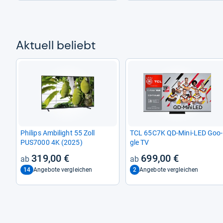
Aktu­ell beliebt
Phi­lips Ambi­light 55 Zoll
TCL 65C7K QD-​Mini-​LED Goo­
PUS7000 4K (2025)
gle TV
319,00 €
699,00 €
14
2
Angebote vergleichen
Angebote vergleichen