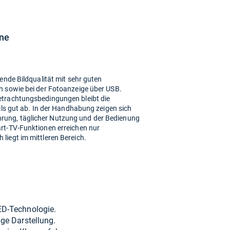
ine
ende Bildqualität mit sehr guten
n sowie bei der Fotoanzeige über USB.
etrachtungsbedingungen bleibt die
alls gut ab. In der Handhabung zeigen sich
ung, täglicher Nutzung und der Bedienung
rt-TV-Funktionen erreichen nur
liegt im mittleren Bereich.
D-​Tech­no­lo­gie.
ige Dar­stel­lung.