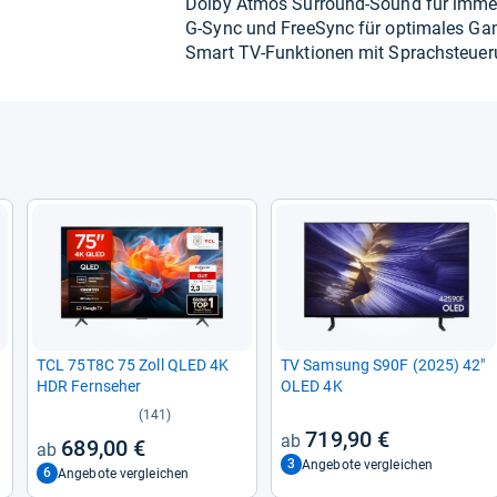
Dolby Atmos Sur­round-​Sound für immer­s
G-​Sync und Free­Sync für opti­ma­les G
Smart TV-​Funk­tio­nen mit Sprach­steue­
TCL 75T8C 75 Zoll QLED 4K
TV Sam­sung S90F (2025) 42"
HDR Fern­se­her
OLED 4K
(141)
719,90 €
689,00 €
3
Angebote vergleichen
6
Angebote vergleichen