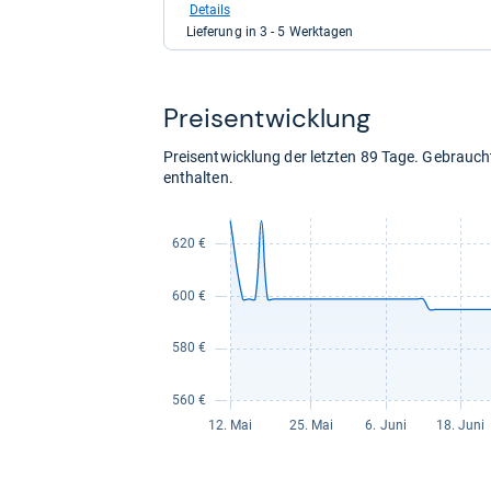
bei
Details
Media
Lieferung in 3 - 5 Werktagen
Markt
für
639,00
kaufen.
Preis­ent­wick­lung
Preisentwicklung der letzten 89 Tage. Gebrau
enthalten.