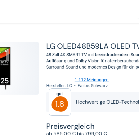
LG OLED48B59LA OLED T
48 Zoll 4K SMART TV mit beeindruckendem Soun
Auflösung und Dolby Vision für atemberaubende
Surround-Sound und modernes Design für ein pe
1.112 Meinungen
4,5
Her­stel­ler: LG
Farbe: Schwarz
von
Gut
5
Sternen
Hochwertige OLED-Technolo
1,8
Preis­ver­gleich
ab 585,00 € bis 799,00 €