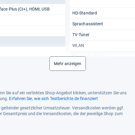
ace Plus (CI+), HDMI, USB
HD-Standard
Sprachassistent
TV-Tuner
WLAN
Energiemerkmale
Mehr anzeigen
Energieeffizienzklasse
Energieeffizienzklasse HDR
Energiekosten HDR / 1000h
n Sie auf ein verlinktes Shop-Angebot klicken, unterstützen Sie uns
tung.
Erfahren Sie, wie sich Testberichte.de finanziert
Energiekosten SDR / 1000h
ell geltender gesetzlicher Umsatzsteuer. Versandkosten werden ggf.
Energieverbrauch / Betrieb
r Gesamtpreis und die Versandkosten, die der jeweilige Shop zum
Energieverbrauch / Standby
Energieverbrauch HDR / 1000h