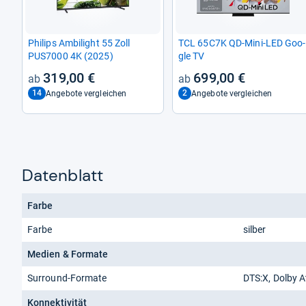
Phi­lips Ambi­light 55 Zoll
TCL 65C7K QD-​Mini-​LED Goo­
PUS7000 4K (2025)
gle TV
319,00 €
699,00 €
14
2
Angebote vergleichen
Angebote vergleichen
Datenblatt
Farbe
Farbe
silber
Medien & Formate
Surround-Formate
DTS:X, Dolby A
Konnektivität