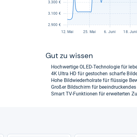
Gut zu wis­sen
Hoch­wer­tige OLED-​Tech­no­lo­gie für leb
4K Ultra HD für gesto­chen scharfe Bil­de
Hohe Bild­wie­der­hol­rate für flüs­sige Be
Großer Bild­schirm für beein­dru­cken­des 
Smart TV-​Funk­tio­nen für erwei­ter­ten Zu