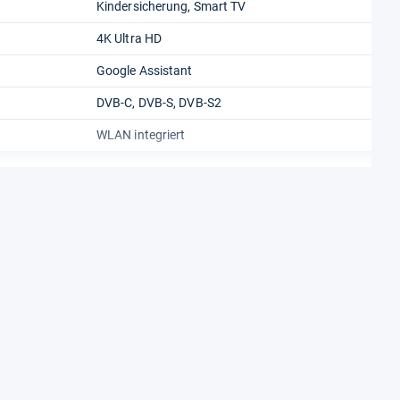
Kindersicherung, Smart TV
4K Ultra HD
Google Assistant
DVB-C, DVB-S, DVB-S2
WLAN integriert
F
G
54.39 EUR
49.58 EUR
134 W
0.5 W
147 kWh