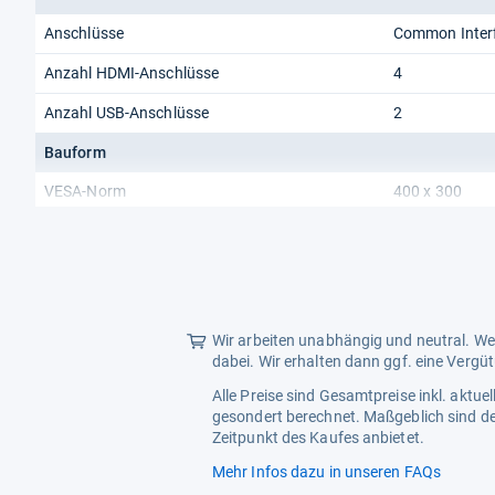
Anschlüsse
Common Interf
Anzahl HDMI-Anschlüsse
4
Anzahl USB-Anschlüsse
2
Bauform
VESA-Norm
400 x 300
Abmessungen
Breite mit Standfuß
171.2 cm
Breite ohne Standfuß
171.2 cm
Wir arbeiten unabhängig und neutral. Wen
Höhe mit Standfuß
104.2 cm
dabei. Wir erhalten dann ggf. eine Vergü
Höhe ohne Standfuß
101.7 cm
Alle Preise sind Gesamtpreise inkl. aktu
gesondert berechnet. Maßgeblich sind de
Tiefe mit Standfuß
31 cm
Zeitpunkt des Kaufes anbietet.
Tiefe ohne Standfuß
6.7 cm
Mehr Infos dazu in unseren FAQs