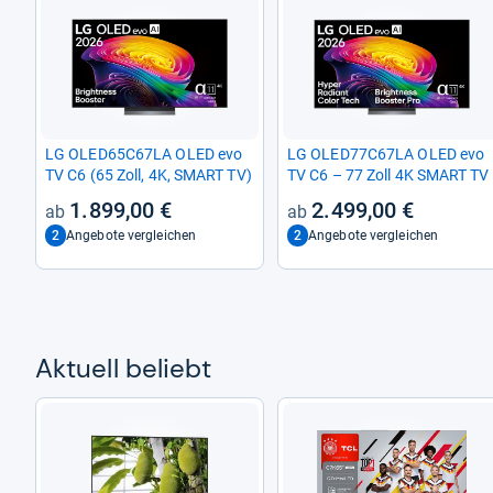
LG OLED65C67LA OLED evo
LG OLED77C67LA OLED evo
TV C6 (65 Zoll, 4K, SMART TV)
TV C6 – 77 Zoll 4K SMART TV
1.899,00 €
2.499,00 €
2
2
Angebote vergleichen
Angebote vergleichen
Aktu­ell beliebt