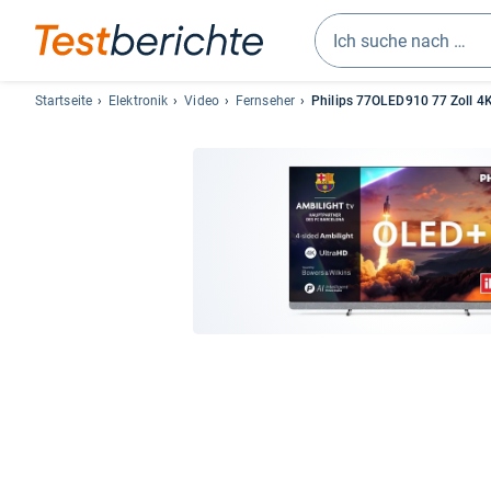
Geben
Sie
Startseite
Elektronik
Video
Fernseher
Philips 77OLED910 77 Zoll 4K 
mindestens
drei
Zeichen
ein.
Vorschläge
erscheinen
automatisch
und
lassen
sich
mit
den
Pfeiltasten
auswählen.