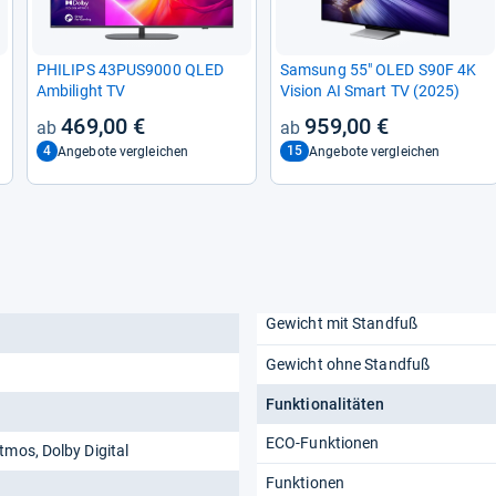
PHI­LIPS 43PUS9000 QLED
Sam­sung 55" OLED S90F 4K
Ambi­light TV
Vision AI Smart TV (2025)
469,00 €
959,00 €
4
15
Angebote vergleichen
Angebote vergleichen
Gewicht mit Standfuß
Gewicht ohne Standfuß
Funktionalitäten
ECO-Funktionen
tmos, Dolby Digital
Funktionen