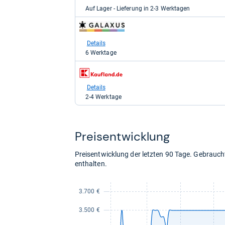
für
Auf Lager - Lieferung in 2-3 Werktagen
3.499,00
kaufen.
zum
Shop:
bei
Details
galaxus
6 Werktage
für
3.599,00
zum
kaufen.
Shop:
bei
Details
Kaufland
2-4 Werktage
für
4.999,00
kaufen.
Preis­ent­wick­lung
Preisentwicklung der letzten 90 Tage. Gebrau
enthalten.