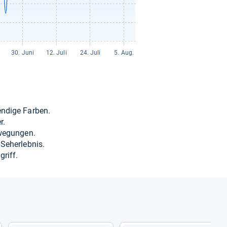
en­dige Far­ben.
r.
we­gun­gen.
Seher­leb­nis.
griff.