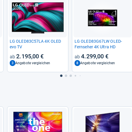
LG OLED83C57LA 4K OLED
LG OLED83G67LW OLED-​
evo TV
Fern­se­her 4K Ultra HD
2.195,00 €
4.299,00 €
3
8
Angebote vergleichen
Angebote vergleichen