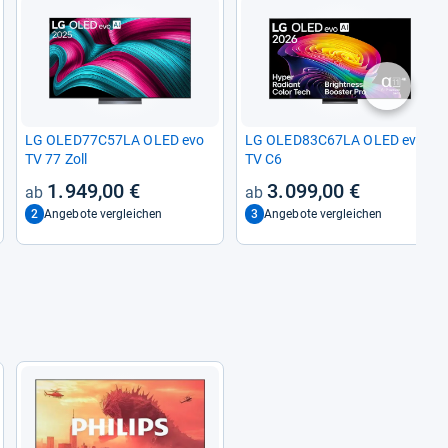
nächste
LG OLED77C57LA OLED evo
LG OLED83C67LA OLED evo
TV 77 Zoll
TV C6
1.949,00 €
3.099,00 €
2
3
Angebote vergleichen
Angebote vergleichen