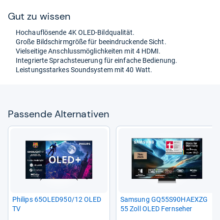
Gut zu wis­sen
Hoch­auf­lö­sende 4K OLED-​Bild­qua­li­tät.
Große Bild­schirm­größe für beein­dru­ckende Sicht.
Viel­sei­tige Anschluss­mög­lich­kei­ten mit 4 HDMI.
Inte­grierte Sprach­steue­rung für ein­fa­che Bedie­nung.
Leis­tungs­star­kes Sound­sys­tem mit 40 Watt.
Pas­sende Alter­na­ti­ven
Phi­lips 65OLED950/12 OLED
Sam­sung GQ55S90HAEXZG
TV
55 Zoll OLED Fern­se­her